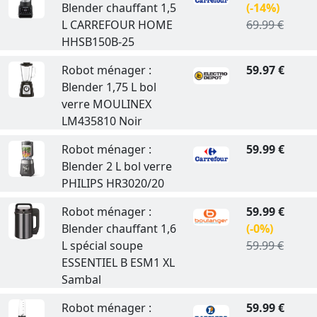
Blender chauffant 1,5
(-14%)
L CARREFOUR HOME
69.99 €
HHSB150B-25
Robot ménager :
59.97 €
Blender 1,75 L bol
verre MOULINEX
LM435810 Noir
Robot ménager :
59.99 €
Blender 2 L bol verre
PHILIPS HR3020/20
Robot ménager :
59.99 €
Blender chauffant 1,6
(-0%)
L spécial soupe
59.99 €
ESSENTIEL B ESM1 XL
Sambal
Robot ménager :
59.99 €