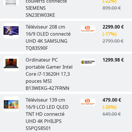
couverts connecté
(-22%)
SIEMENS
899.00 €
SN23EW03KE
Téléviseur 208 cm
2299.00 €
16/9 OLED connecté
(-17%)
UHD 4K SAMSUNG
2799.00 €
TQ83S90F
Ordinateur PC
1299.98 €
portable Gamer Intel
Core i7-13620H 17,3
pouces MSI
B13WEKG-427FRNN
Téléviseur 139 cm
479.00 €
16/9 LCD LED QLED
(-26%)
TNT HD connecté
649.00 €
UHD 4K PHILIPS
55PQS8501