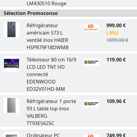
LM430510 Rouge
Sélection Promoconso
Réfrigérateur
999.00 €
américain 573 L
(-9%)
ventilé inox HAIER
1099.00 €
HSPR79F18DWMB
Téléviseur 80 cm 16/9
119.00 €
LCD LED TNT HD
connecté
EDENWOOD
ED32V01HD-MM
Réfrigérateur 1 porte
109.96 €
93 L table top inox
VALBERG
TT93ES625C
Ordinateur PC
749.99 €