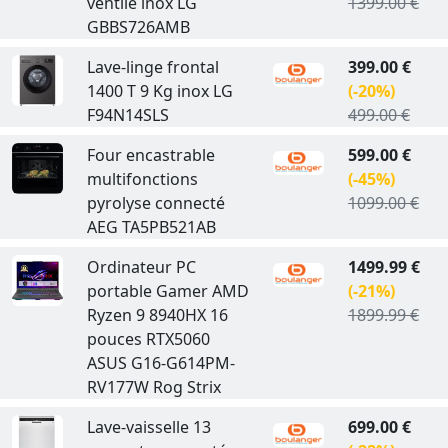
ventilé inox LG
1399.00 €
GBBS726AMB
Lave-linge frontal
399.00 €
1400 T 9 Kg inox LG
(-20%)
F94N14SLS
499.00 €
Four encastrable
599.00 €
multifonctions
(-45%)
pyrolyse connecté
1099.00 €
AEG TA5PB521AB
Ordinateur PC
1499.99 €
portable Gamer AMD
(-21%)
Ryzen 9 8940HX 16
1899.99 €
pouces RTX5060
ASUS G16-G614PM-
RV177W Rog Strix
Lave-vaisselle 13
699.00 €