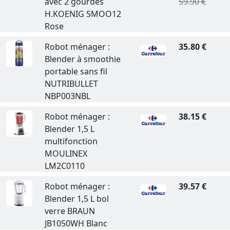
avec 2 gourdes
59.90 €
H.KOENIG SMOO12
Rose
Robot ménager :
35.80 €
Blender à smoothie
portable sans fil
NUTRIBULLET
NBP003NBL
Robot ménager :
38.15 €
Blender 1,5 L
multifonction
MOULINEX
LM2C0110
Robot ménager :
39.57 €
Blender 1,5 L bol
verre BRAUN
JB1050WH Blanc