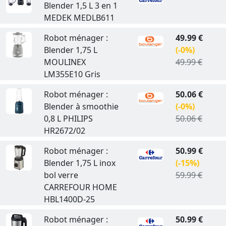
Blender 1,5 L 3 en 1
MEDEK MEDLB611
Robot ménager :
49.99 €
Blender 1,75 L
(-0%)
MOULINEX
49.99 €
LM355E10 Gris
Robot ménager :
50.06 €
Blender à smoothie
(-0%)
0,8 L PHILIPS
50.06 €
HR2672/02
Robot ménager :
50.99 €
Blender 1,75 L inox
(-15%)
bol verre
59.99 €
CARREFOUR HOME
HBL1400D-25
Robot ménager :
50.99 €