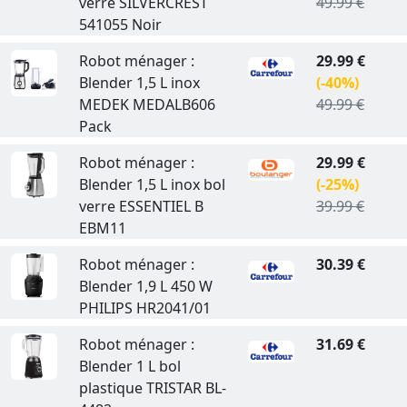
verre SILVERCREST
49.99 €
541055 Noir
Robot ménager :
29.99 €
Blender 1,5 L inox
(-40%)
MEDEK MEDALB606
49.99 €
Pack
Robot ménager :
29.99 €
Blender 1,5 L inox bol
(-25%)
verre ESSENTIEL B
39.99 €
EBM11
Robot ménager :
30.39 €
Blender 1,9 L 450 W
PHILIPS HR2041/01
Robot ménager :
31.69 €
Blender 1 L bol
plastique TRISTAR BL-