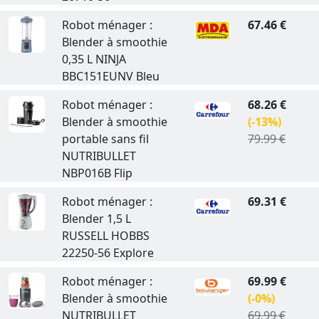
Robot ménager :
67.46 €
Blender à smoothie
0,35 L NINJA
BBC151EUNV Bleu
Robot ménager :
68.26 €
Blender à smoothie
(-13%)
portable sans fil
79.99 €
NUTRIBULLET
NBP016B Flip
Robot ménager :
69.31 €
Blender 1,5 L
RUSSELL HOBBS
22250-56 Explore
Robot ménager :
69.99 €
Blender à smoothie
(-0%)
NUTRIBULLET
69.99 €