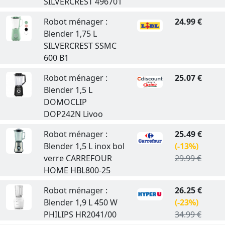
SILVERCREST 496701
Robot ménager :
24.99 €
Blender 1,75 L
SILVERCREST SSMC
600 B1
Robot ménager :
25.07 €
Blender 1,5 L
DOMOCLIP
DOP242N Livoo
Robot ménager :
25.49 €
Blender 1,5 L inox bol
(-13%)
verre CARREFOUR
29.99 €
HOME HBL800-25
Robot ménager :
26.25 €
Blender 1,9 L 450 W
(-23%)
PHILIPS HR2041/00
34.99 €