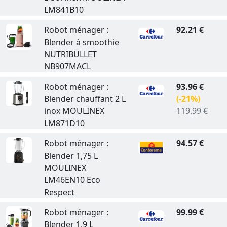
LM841B10
Robot ménager :
92.21 €
Blender à smoothie
NUTRIBULLET
NB907MACL
Robot ménager :
93.96 €
Blender chauffant 2 L
(-21%)
inox MOULINEX
119.99 €
LM871D10
Robot ménager :
94.57 €
Blender 1,75 L
MOULINEX
LM46EN10 Eco
Respect
Robot ménager :
99.99 €
Blender 1,9 L