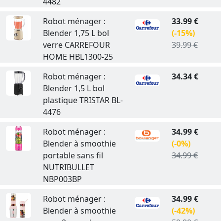
4482
Robot ménager :
33.99 €
Blender 1,75 L bol
(-15%)
verre CARREFOUR
39.99 €
HOME HBL1300-25
Robot ménager :
34.34 €
Blender 1,5 L bol
plastique TRISTAR BL-
4476
Robot ménager :
34.99 €
Blender à smoothie
(-0%)
portable sans fil
34.99 €
NUTRIBULLET
NBP003BP
Robot ménager :
34.99 €
Blender à smoothie
(-42%)