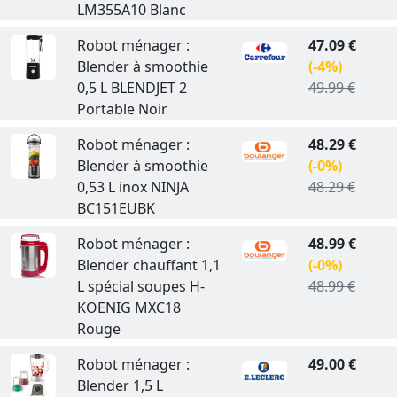
LM355A10 Blanc
Robot ménager :
47.09 €
Blender à smoothie
(-4%)
0,5 L BLENDJET 2
49.99 €
Portable Noir
Robot ménager :
48.29 €
Blender à smoothie
(-0%)
0,53 L inox NINJA
48.29 €
BC151EUBK
Robot ménager :
48.99 €
Blender chauffant 1,1
(-0%)
L spécial soupes H-
48.99 €
KOENIG MXC18
Rouge
Robot ménager :
49.00 €
Blender 1,5 L