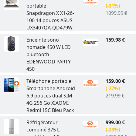
portable
(-31%)
Snapdragon X X1-26-
1099.99 €
100 14 pouces ASUS
UX3407QA-QD479W
Enceinte sono
159.98 €
nomade 450 W LED
bluetooth
EDENWOOD PARTY
450
Téléphone portable
159.00 €
Smartphone Androïd
(-27%)
6.9 pouces dual SIM
219.99 €
4G 256 Go XIAOMI
Redmi 15C Bleu Pack
Réfrigérateur
999.00 €
combiné 375 L
(-28%)