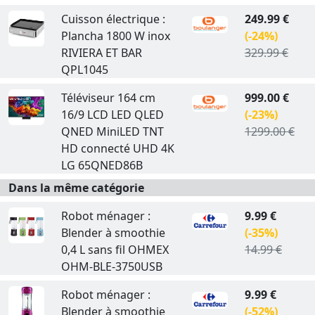
Cuisson électrique :
249.99 €
Plancha 1800 W inox
(-24%)
RIVIERA ET BAR
329.99 €
QPL1045
Téléviseur 164 cm
999.00 €
16/9 LCD LED QLED
(-23%)
QNED MiniLED TNT
1299.00 €
HD connecté UHD 4K
LG 65QNED86B
Dans la même catégorie
Robot ménager :
9.99 €
Blender à smoothie
(-35%)
0,4 L sans fil OHMEX
14.99 €
OHM-BLE-3750USB
Robot ménager :
9.99 €
Blender à smoothie
(-52%)