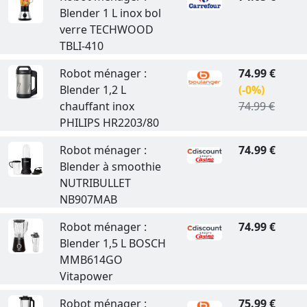
Blender 1 L inox bol
verre TECHWOOD
TBLI-410
Robot ménager :
74.99 €
Blender 1,2 L
(-0%)
chauffant inox
74.99 €
PHILIPS HR2203/80
Robot ménager :
74.99 €
Blender à smoothie
NUTRIBULLET
NB907MAB
Robot ménager :
74.99 €
Blender 1,5 L BOSCH
MMB614GO
Vitapower
Robot ménager :
75.99 €