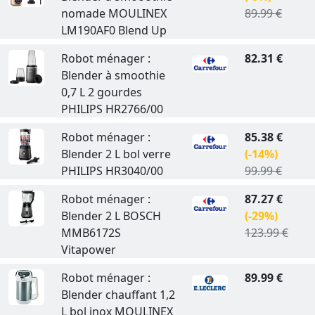
nomade MOULINEX
89.99 €
LM190AF0 Blend Up
Robot ménager :
82.31 €
Blender à smoothie
0,7 L 2 gourdes
PHILIPS HR2766/00
Robot ménager :
85.38 €
Blender 2 L bol verre
(-14%)
PHILIPS HR3040/00
99.99 €
Robot ménager :
87.27 €
Blender 2 L BOSCH
(-29%)
MMB6172S
123.99 €
Vitapower
Robot ménager :
89.99 €
Blender chauffant 1,2
L bol inox MOULINEX