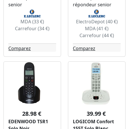
senior
répondeur senior
MDA (33 €)
ElectroDepot (40 €)
Carrefour (34 €)
MDA (41 €)
Carrefour (44 €)
Comparez
Comparez
28.98 €
39.99 €
EDENWOOD TSR1
LOGICOM Confort
Solo Noir
155T Solo Blanc