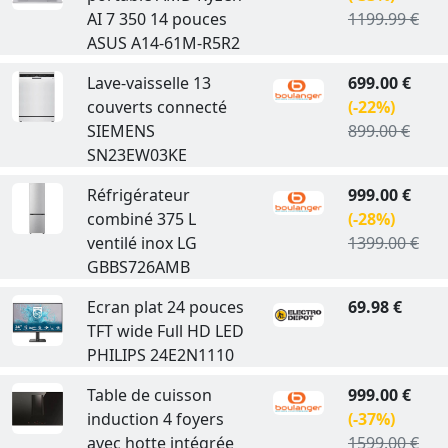
AI 7 350 14 pouces
1199.99 €
ASUS A14-61M-R5R2
Lave-vaisselle 13
699.00 €
couverts connecté
(-22%)
SIEMENS
899.00 €
SN23EW03KE
Réfrigérateur
999.00 €
combiné 375 L
(-28%)
ventilé inox LG
1399.00 €
GBBS726AMB
Ecran plat 24 pouces
69.98 €
TFT wide Full HD LED
PHILIPS 24E2N1110
Table de cuisson
999.00 €
induction 4 foyers
(-37%)
avec hotte intégrée
1599.00 €