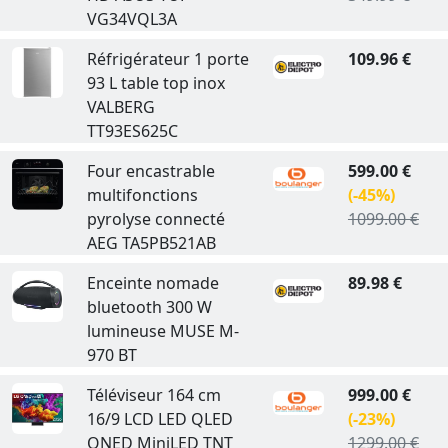
VG34VQL3A
Réfrigérateur 1 porte
109.96 €
93 L table top inox
VALBERG
TT93ES625C
Four encastrable
599.00 €
multifonctions
(-45%)
pyrolyse connecté
1099.00 €
AEG TA5PB521AB
Enceinte nomade
89.98 €
bluetooth 300 W
lumineuse MUSE M-
970 BT
Téléviseur 164 cm
999.00 €
16/9 LCD LED QLED
(-23%)
QNED MiniLED TNT
1299.00 €