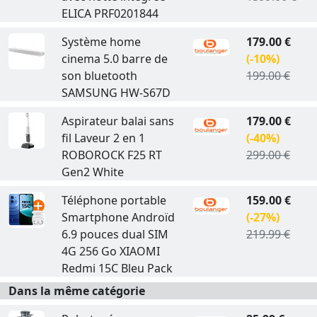
ELICA PRF0201844
Système home
179.00 €
cinema 5.0 barre de
(-10%)
son bluetooth
199.00 €
SAMSUNG HW-S67D
Aspirateur balai sans
179.00 €
fil Laveur 2 en 1
(-40%)
ROBOROCK F25 RT
299.00 €
Gen2 White
Téléphone portable
159.00 €
Smartphone Androïd
(-27%)
6.9 pouces dual SIM
219.99 €
4G 256 Go XIAOMI
Redmi 15C Bleu Pack
Dans la même catégorie