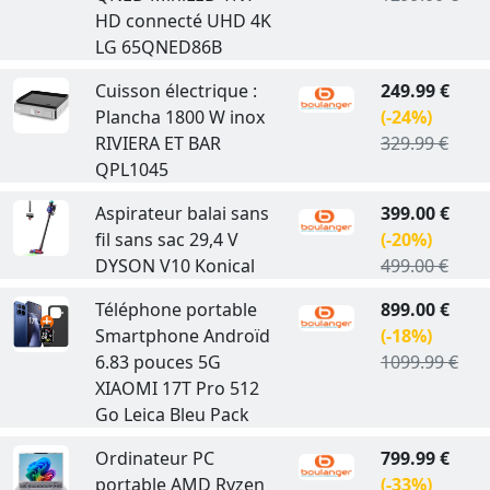
HD connecté UHD 4K
LG 65QNED86B
Cuisson électrique :
249.99 €
Plancha 1800 W inox
(-24%)
RIVIERA ET BAR
329.99 €
QPL1045
Aspirateur balai sans
399.00 €
fil sans sac 29,4 V
(-20%)
DYSON V10 Konical
499.00 €
Téléphone portable
899.00 €
Smartphone Androïd
(-18%)
6.83 pouces 5G
1099.99 €
XIAOMI 17T Pro 512
Go Leica Bleu Pack
Ordinateur PC
799.99 €
portable AMD Ryzen
(-33%)