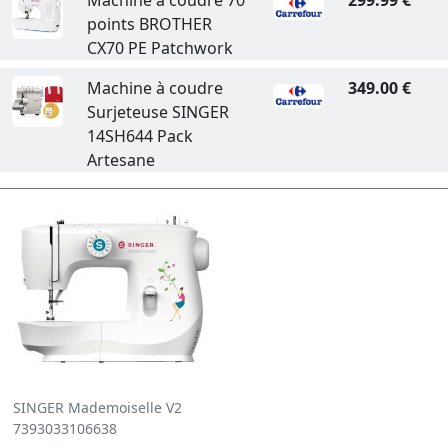
points BROTHER
CX70 PE Patchwork
Machine à coudre
349.00 €
Surjeteuse SINGER
14SH644 Pack
Artesane
SINGER Mademoiselle V2
7393033106638