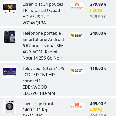
Ecran plat 34 pouces
279.99 €
TFT wide LED Quad
(-20%)
HD ASUS TUF
349.99 €
VG34VQL3A
Téléphone portable
249.00 €
Smartphone Androïd
6.67 pouces dual SIM
4G XIAOMI Redmi
Note 14 256 Go Noir
Téléviseur 80 cm 16/9
119.00 €
LCD LED TNT HD
connecté
EDENWOOD
ED32V01HD-MM
Lave-linge frontal
499.00 €
1400 T 11 Kg
(-38%)