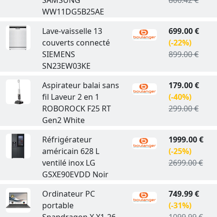
SAMSUNG
806.42 €
WW11DG5B25AE
Lave-vaisselle 13
699.00 €
couverts connecté
(-22%)
SIEMENS
899.00 €
SN23EW03KE
Aspirateur balai sans
179.00 €
fil Laveur 2 en 1
(-40%)
ROBOROCK F25 RT
299.00 €
Gen2 White
Réfrigérateur
1999.00 €
américain 628 L
(-25%)
ventilé inox LG
2699.00 €
GSXE90EVDD Noir
Ordinateur PC
749.99 €
portable
(-31%)