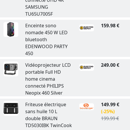
connecté UHD 4K
SAMSUNG
TU65U7005F
Enceinte sono
159.98 €
nomade 450 W LED
bluetooth
EDENWOOD PARTY
450
Vidéoprojecteur LCD
249.00 €
portable Full HD
home cinema
connecté PHILIPS
Neopix 460 Silver
Friteuse électrique
149.99 €
sans huile 10 L
(-25%)
double BRAUN
199.99 €
TD5030IBK TwinCook