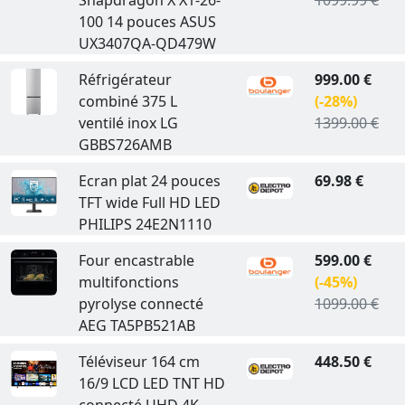
Snapdragon X X1-26-
1099.99 €
100 14 pouces ASUS
UX3407QA-QD479W
Réfrigérateur
999.00 €
combiné 375 L
(-28%)
ventilé inox LG
1399.00 €
GBBS726AMB
Ecran plat 24 pouces
69.98 €
TFT wide Full HD LED
PHILIPS 24E2N1110
Four encastrable
599.00 €
multifonctions
(-45%)
pyrolyse connecté
1099.00 €
AEG TA5PB521AB
Téléviseur 164 cm
448.50 €
16/9 LCD LED TNT HD