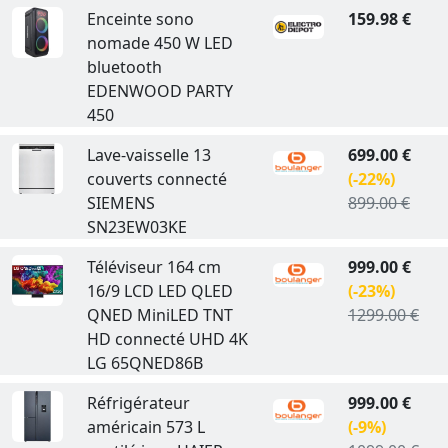
Enceinte sono
159.98 €
nomade 450 W LED
bluetooth
EDENWOOD PARTY
450
Lave-vaisselle 13
699.00 €
couverts connecté
(-22%)
SIEMENS
899.00 €
SN23EW03KE
Téléviseur 164 cm
999.00 €
16/9 LCD LED QLED
(-23%)
QNED MiniLED TNT
1299.00 €
HD connecté UHD 4K
LG 65QNED86B
Réfrigérateur
999.00 €
américain 573 L
(-9%)