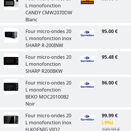
L monofonction
CANDY CMW2070DW
Blanc
Four micro-ondes 20
95.00 €
L monofonction inox
SHARP R-200INW
Four micro-ondes 20
95.48 €
L monofonction
SHARP R200BKW
Four micro-ondes 20
96.00 €
L monofonction
BEKO MOC20100B2
Noir
Four micro-ondes 20
99.99 €
L monofonction inox
(-9%)
H.KOENIG VIO2
109.99 €