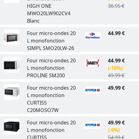
HIGH ONE
36.95 €
MWO20LW902CV4
Blanc
Four micro-ondes 20
44.99 €
L monofonction
SIMPL SMO20LW-26
Four micro-ondes 20
44.99 €
L monofonction
(-10%)
PROLINE SM200
49.99 €
Four micro-ondes 20
49.99 €
L monofonction
CURTISS
C20MOSO7W
Four micro-ondes 20
49.99 €
L monofonction
(-9%)
CURTISS
54.99 €