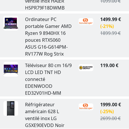
ventilé inox HAIER
1099.00 €
HSPR79F18DWMB
Ordinateur PC
1499.99 €
portable Gamer AMD
(-21%)
Ryzen 9 8940HX 16
1899.99 €
pouces RTX5060
ASUS G16-G614PM-
RV177W Rog Strix
Téléviseur 80 cm 16/9
119.00 €
LCD LED TNT HD
connecté
EDENWOOD
ED32V01HD-MM
Réfrigérateur
1999.00 €
américain 628 L
(-25%)
ventilé inox LG
2699.00 €
GSXE90EVDD Noir