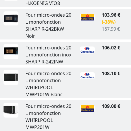
H.KOENIG VIO8
Four micro-ondes 20
103.96 €
L monofonction
(-38%)
SHARP R-242BKW
167.99 €
Noir
Four micro-ondes 20
106.02 €
L monofonction inox
SHARP R-242INW
Four micro-ondes 20
108.10 €
L monofonction
WHIRLPOOL
MWP101W Blanc
Four micro-ondes 20
109.00 €
L monofonction
WHIRLPOOL
MWP201W