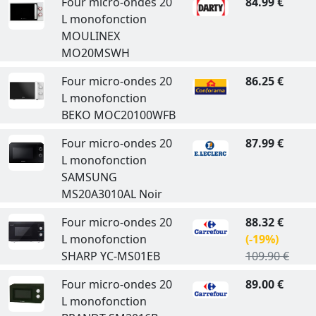
Four micro-ondes 20
84.99 €
L monofonction
MOULINEX
MO20MSWH
Four micro-ondes 20
86.25 €
L monofonction
BEKO MOC20100WFB
Four micro-ondes 20
87.99 €
L monofonction
SAMSUNG
MS20A3010AL Noir
Four micro-ondes 20
88.32 €
L monofonction
(-19%)
SHARP YC-MS01EB
109.90 €
Four micro-ondes 20
89.00 €
L monofonction