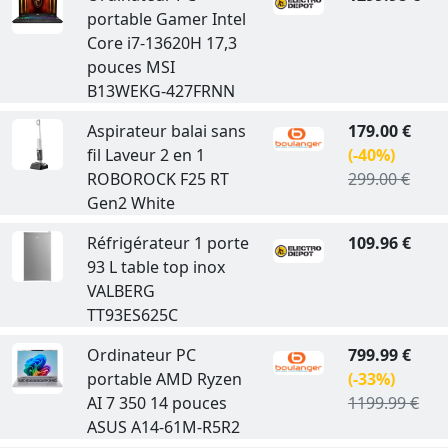
portable Gamer Intel
Core i7-13620H 17,3
pouces MSI
B13WEKG-427FRNN
Aspirateur balai sans
179.00 €
fil Laveur 2 en 1
(-40%)
ROBOROCK F25 RT
299.00 €
Gen2 White
Réfrigérateur 1 porte
109.96 €
93 L table top inox
VALBERG
TT93ES625C
Ordinateur PC
799.99 €
portable AMD Ryzen
(-33%)
AI 7 350 14 pouces
1199.99 €
ASUS A14-61M-R5R2