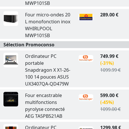
MWP101SB
Four micro-ondes 20
289.00 €
L monofonction inox
WHIRLPOOL
MWP101SB
Sélection Promoconso
Ordinateur PC
749.99 €
portable
(-31%)
Snapdragon X X1-26-
1099.99 €
100 14 pouces ASUS
UX3407QA-QD479W
Four encastrable
599.00 €
multifonctions
(-45%)
pyrolyse connecté
1099.00 €
AEG TA5PB521AB
Ordinateur PC
1299.98 €