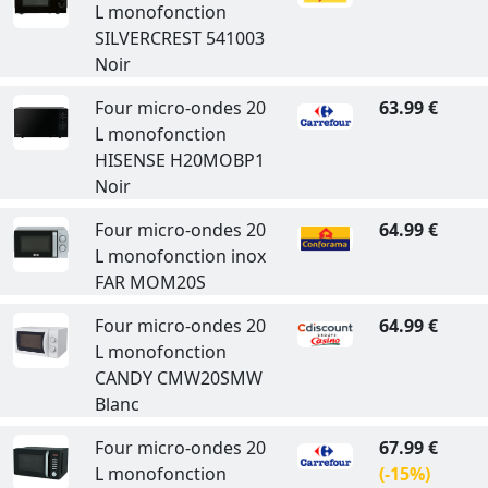
L monofonction
SILVERCREST 541003
Noir
Four micro-ondes 20
63.99 €
L monofonction
HISENSE H20MOBP1
Noir
Four micro-ondes 20
64.99 €
L monofonction inox
FAR MOM20S
Four micro-ondes 20
64.99 €
L monofonction
CANDY CMW20SMW
Blanc
Four micro-ondes 20
67.99 €
L monofonction
(-15%)