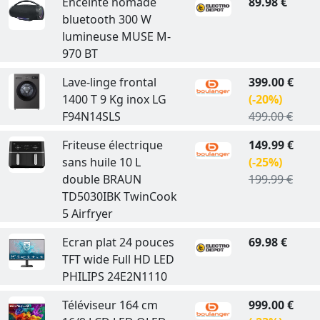
Enceinte nomade
89.98 €
bluetooth 300 W
lumineuse MUSE M-
970 BT
Lave-linge frontal
399.00 €
1400 T 9 Kg inox LG
(-20%)
F94N14SLS
499.00 €
Friteuse électrique
149.99 €
sans huile 10 L
(-25%)
double BRAUN
199.99 €
TD5030IBK TwinCook
5 Airfryer
Ecran plat 24 pouces
69.98 €
TFT wide Full HD LED
PHILIPS 24E2N1110
Téléviseur 164 cm
999.00 €