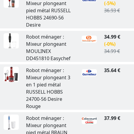
Mixeur plongeant
(-5%)
pied métal RUSSELL
36.93 €
HOBBS 24690-56
Desire
Robot ménager :
34.99 €
Mixeur plongeant
(-0%)
MOULINEX
34.99 €
DD451810 Easychef
Robot ménager :
35.64 €
Mixeur plongeant 3
en 1 pied métal
RUSSELL HOBBS
24700-56 Desire
Rouge
Robot ménager :
37.99 €
Mixeur plongeant
pied métal BRAUN