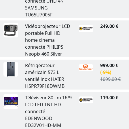
connecté UHD 4K
SAMSUNG
TU65U7005F
Vidéoprojecteur LCD
249.00 €
portable Full HD
home cinema
connecté PHILIPS
Neopix 460 Silver
Réfrigérateur
999.00 €
américain 573 L
(-9%)
ventilé inox HAIER
1099.00 €
HSPR79F18DWMB
Téléviseur 80 cm 16/9
119.00 €
LCD LED TNT HD
connecté
EDENWOOD
ED32V01HD-MM