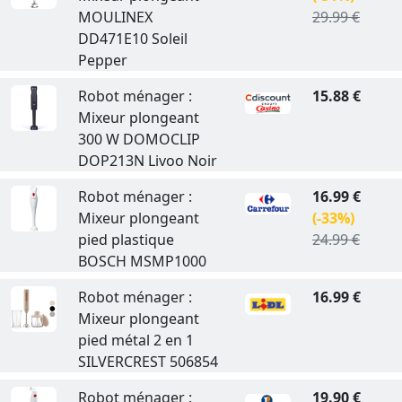
MOULINEX
29.99 €
DD471E10 Soleil
Pepper
Robot ménager :
15.88 €
Mixeur plongeant
300 W DOMOCLIP
DOP213N Livoo Noir
Robot ménager :
16.99 €
Mixeur plongeant
(-33%)
pied plastique
24.99 €
BOSCH MSMP1000
Robot ménager :
16.99 €
Mixeur plongeant
pied métal 2 en 1
SILVERCREST 506854
Robot ménager :
19.90 €