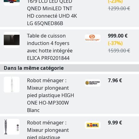
16/9 LCD LED QLED
(-23%)
QNED MiniLED TNT
1299.00 €
HD connecté UHD 4K
LG 65QNED86B
Table de cuisson
999.00 €
induction 4 foyers
(-37%)
avec hotte intégrée
1599.00 €
ELICA PRF0201844
Dans la même catégorie
Robot ménager :
7.96 €
Mixeur plongeant
pied plastique HIGH
ONE HO-MP300W
Blanc
Robot ménager :
9.99 €
Mixeur plongeant
pied plastique