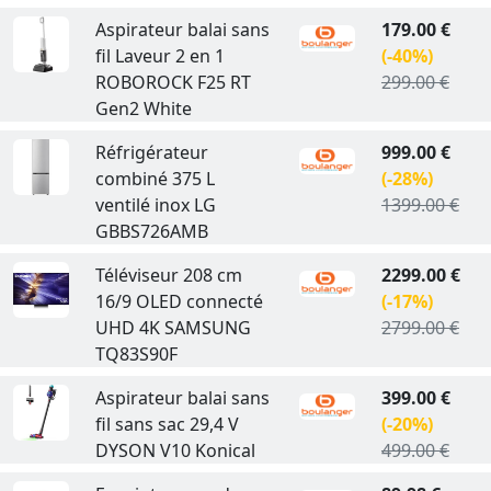
Aspirateur balai sans
179.00 €
fil Laveur 2 en 1
(-40%)
ROBOROCK F25 RT
299.00 €
Gen2 White
Réfrigérateur
999.00 €
combiné 375 L
(-28%)
ventilé inox LG
1399.00 €
GBBS726AMB
Téléviseur 208 cm
2299.00 €
16/9 OLED connecté
(-17%)
UHD 4K SAMSUNG
2799.00 €
TQ83S90F
Aspirateur balai sans
399.00 €
fil sans sac 29,4 V
(-20%)
DYSON V10 Konical
499.00 €