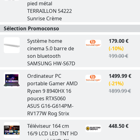
pied métal
TERRAILLON 54222
Sunrise Crème
Sélection Promoconso
Système home
179.00 €
cinema 5.0 barre de
(-10%)
son bluetooth
199.00 €
SAMSUNG HW-S67D
Ordinateur PC
1499.99 €
portable Gamer AMD
(-21%)
Ryzen 9 8940HX 16
1899.99 €
pouces RTX5060
ASUS G16-G614PM-
RV177W Rog Strix
Téléviseur 164 cm
448.50 €
16/9 LCD LED TNT HD