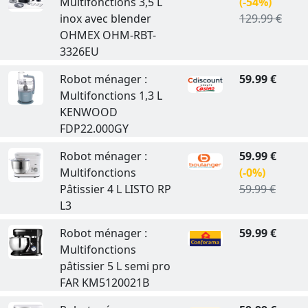
Multifonctions 3,5 L
(-54%)
inox avec blender
129.99 €
OHMEX OHM-RBT-
3326EU
Robot ménager :
59.99 €
Multifonctions 1,3 L
KENWOOD
FDP22.000GY
Robot ménager :
59.99 €
Multifonctions
(-0%)
Pâtissier 4 L LISTO RP
59.99 €
L3
Robot ménager :
59.99 €
Multifonctions
pâtissier 5 L semi pro
FAR KM5120021B