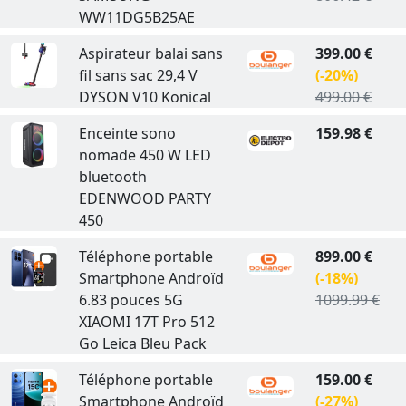
WW11DG5B25AE
Aspirateur balai sans
399.00 €
fil sans sac 29,4 V
(-20%)
DYSON V10 Konical
499.00 €
Enceinte sono
159.98 €
nomade 450 W LED
bluetooth
EDENWOOD PARTY
450
Téléphone portable
899.00 €
Smartphone Androïd
(-18%)
6.83 pouces 5G
1099.99 €
XIAOMI 17T Pro 512
Go Leica Bleu Pack
Téléphone portable
159.00 €
Smartphone Androïd
(-27%)