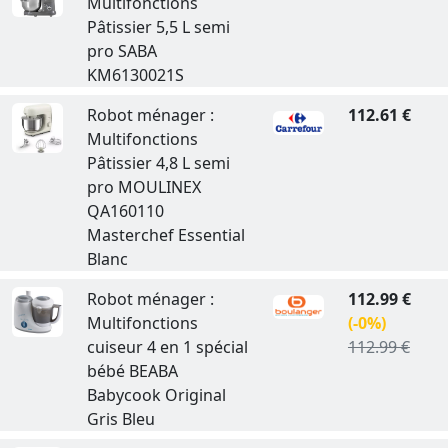
Multifonctions
Pâtissier 5,5 L semi
pro SABA
KM6130021S
Robot ménager :
112.61 €
Multifonctions
Pâtissier 4,8 L semi
pro MOULINEX
QA160110
Masterchef Essential
Blanc
Robot ménager :
112.99 €
Multifonctions
(-0%)
cuiseur 4 en 1 spécial
112.99 €
bébé BEABA
Babycook Original
Gris Bleu