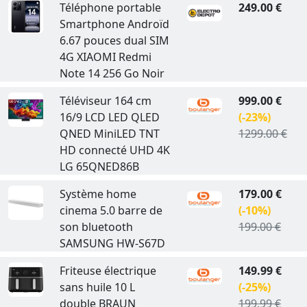
Téléphone portable
249.00 €
Smartphone Androïd
6.67 pouces dual SIM
4G XIAOMI Redmi
Note 14 256 Go Noir
Téléviseur 164 cm
999.00 €
16/9 LCD LED QLED
(-23%)
QNED MiniLED TNT
1299.00 €
HD connecté UHD 4K
LG 65QNED86B
Système home
179.00 €
cinema 5.0 barre de
(-10%)
son bluetooth
199.00 €
SAMSUNG HW-S67D
Friteuse électrique
149.99 €
sans huile 10 L
(-25%)
double BRAUN
199.99 €