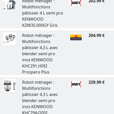
Robot ménager :
202.99 €
Multifonctions
pâtissier 4 L semi pro
KENWOOD
KZM35.000GY Gris
Robot ménager :
204.99 €
Multifonctions
pâtissier 4,3 L avec
blender semi pro
inox KENWOOD
KHC291.H0SI
Prospero Plus
Robot ménager :
229.99 €
Multifonctions
pâtissier 4,3 L avec
blender semi pro
inox KENWOOD
KHC29A.O0SI