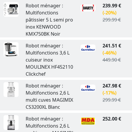
Robot ménager :
239.99 €
Multifonctions
(-20%)
pâtissier 5 L semi pro
299.99 €
inox KENWOOD
KMX750BK Noir
Robot ménager :
241.51 €
Multifonctions 3,6 L
(-46%)
cuiseur inox
449.90 €
MOULINEX HF452110
Clickchef
Robot ménager :
247.98 €
Multifonctions 2,6 L
(-17%)
multi cuves MAGIMIX
299.99 €
CS3200XL Blanc
Robot ménager :
252.00 €
Multifonctions 2,6 L