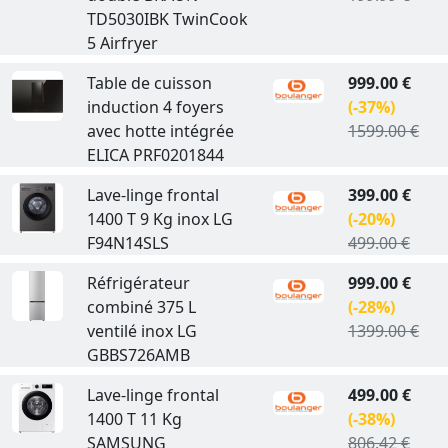
TD5030IBK TwinCook
5 Airfryer
Table de cuisson
999.00 €
induction 4 foyers
(-37%)
avec hotte intégrée
1599.00 €
ELICA PRF0201844
Lave-linge frontal
399.00 €
1400 T 9 Kg inox LG
(-20%)
F94N14SLS
499.00 €
Réfrigérateur
999.00 €
combiné 375 L
(-28%)
ventilé inox LG
1399.00 €
GBBS726AMB
Lave-linge frontal
499.00 €
1400 T 11 Kg
(-38%)
SAMSUNG
806.42 €