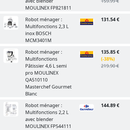
avec blender
159.99 €
MOULINEX FP821811
Robot ménager :
131.54 €
Multifonctions 2,3 L
inox BOSCH
MCM3401M
Robot ménager :
135.85 €
Multifonctions
(-38%)
Pâtissier 4,6 L semi
219.90 €
pro MOULINEX
QA510110
Masterchef Gourmet
Blanc
Robot ménager :
144.89 €
Multifonctions 2,2 L
avec blender
MOULINEX FP544111