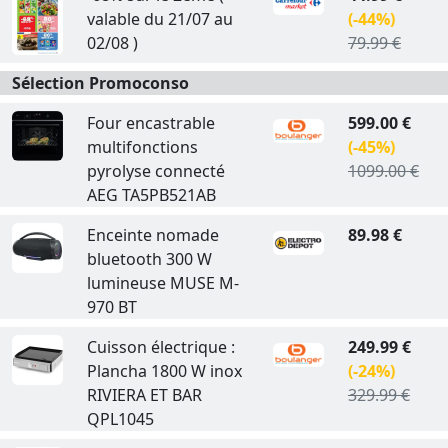
valable du 21/07 au
(-44%)
02/08 )
79.99 €
Sélection Promoconso
Four encastrable
599.00 €
multifonctions
(-45%)
pyrolyse connecté
1099.00 €
AEG TA5PB521AB
Enceinte nomade
89.98 €
bluetooth 300 W
lumineuse MUSE M-
970 BT
Cuisson électrique :
249.99 €
Plancha 1800 W inox
(-24%)
RIVIERA ET BAR
329.99 €
QPL1045