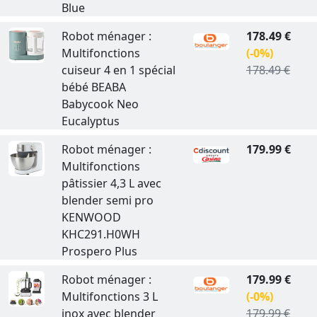
Blue
Robot ménager :
178.49 €
Multifonctions
(-0%)
cuiseur 4 en 1 spécial
178.49 €
bébé BEABA
Babycook Neo
Eucalyptus
Robot ménager :
179.99 €
Multifonctions
pâtissier 4,3 L avec
blender semi pro
KENWOOD
KHC291.H0WH
Prospero Plus
Robot ménager :
179.99 €
Multifonctions 3 L
(-0%)
inox avec blender
179.99 €