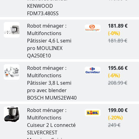
KENWOOD
FDM73.480SS
Robot ménager :
181.89 €
Multifonctions
(-0%)
Pâtissier 4,6 L semi
181.89 €
pro MOULINEX
QA250E10
Robot ménager :
195.66 €
Multifonctions
(-6%)
Pâtissier 3,8 L semi
208.99 €
pro avec blender
BOSCH MUMS2EW40
Robot ménager :
199.00 €
Multifonctions
(-20%)
Cuiseur 2 L connecté
249 €
SILVERCREST