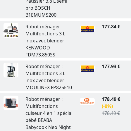
Pâtissier 3,8 L semi
pro BOSCH
B1EMUMS200
Robot ménager :
177.84 €
Multifonctions 3 L
inox avec blender
KENWOOD
FDM73.850SS
Robot ménager :
177.93 €
Multifonctions 3 L
inox avec blender
MOULINEX FP825E10
Robot ménager :
178.49 €
Multifonctions
(-0%)
cuiseur 4 en 1 spécial
178.49 €
bébé BEABA
Babycook Neo Night