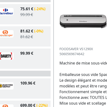
75.61 €
(-24%)
99.99 €
81.62 €
(-0%)
81.62 €
FOODSAVER VS1290X
99.99 €
5060569674642
Machine de mise sous-vi
Emballeuse sous vide Spa
Le design élégant et mode
109.96 €
modèles et peut être rangé 
Fonctionnement simple et 
Fonctionne avec TOUTES LE
Mise sous vide et scellage
699.00 €
(-22%)