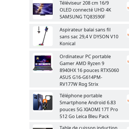
Téléviseur 208 cm 16/9
OLED connecté UHD 4K
SAMSUNG TQ83S90F
Aspirateur balai sans fil
sans sac 29,4 V DYSON V10
Konical
Ordinateur PC portable
Gamer AMD Ryzen 9
8940HX 16 pouces RTX5060
ASUS G16-G614PM-
RV177W Rog Strix
Téléphone portable
Smartphone Androïd 6.83
pouces 5G XIAOMI 17T Pro
512 Go Leica Bleu Pack
Table de cuisson induction