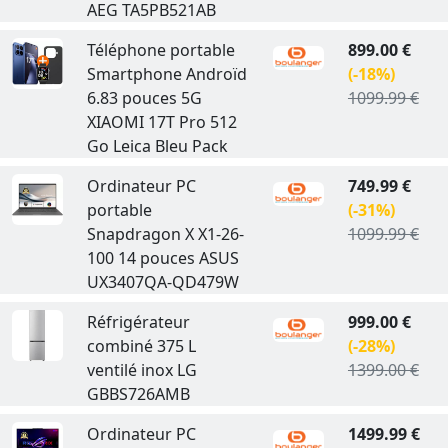
AEG TA5PB521AB
Téléphone portable
899.00 €
Smartphone Androïd
(-18%)
6.83 pouces 5G
1099.99 €
XIAOMI 17T Pro 512
Go Leica Bleu Pack
Ordinateur PC
749.99 €
portable
(-31%)
Snapdragon X X1-26-
1099.99 €
100 14 pouces ASUS
UX3407QA-QD479W
Réfrigérateur
999.00 €
combiné 375 L
(-28%)
ventilé inox LG
1399.00 €
GBBS726AMB
Ordinateur PC
1499.99 €