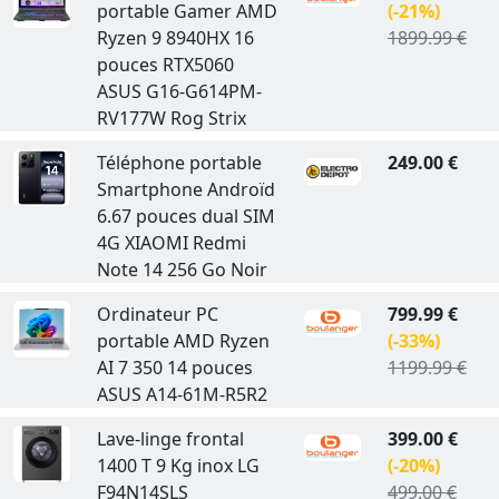
portable Gamer AMD
(-21%)
Ryzen 9 8940HX 16
1899.99 €
pouces RTX5060
ASUS G16-G614PM-
RV177W Rog Strix
Téléphone portable
249.00 €
Smartphone Androïd
6.67 pouces dual SIM
4G XIAOMI Redmi
Note 14 256 Go Noir
Ordinateur PC
799.99 €
portable AMD Ryzen
(-33%)
AI 7 350 14 pouces
1199.99 €
ASUS A14-61M-R5R2
Lave-linge frontal
399.00 €
1400 T 9 Kg inox LG
(-20%)
F94N14SLS
499.00 €