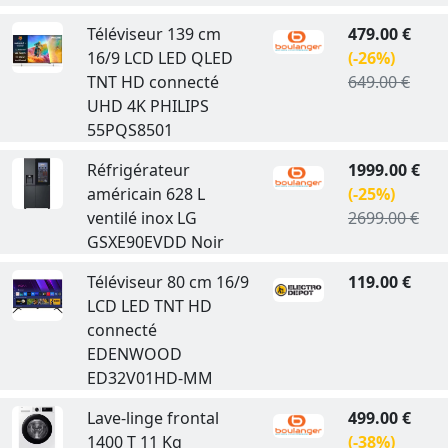
Téléviseur 139 cm
479.00 €
16/9 LCD LED QLED
(-26%)
TNT HD connecté
649.00 €
UHD 4K PHILIPS
55PQS8501
Réfrigérateur
1999.00 €
américain 628 L
(-25%)
ventilé inox LG
2699.00 €
GSXE90EVDD Noir
Téléviseur 80 cm 16/9
119.00 €
LCD LED TNT HD
connecté
EDENWOOD
ED32V01HD-MM
Lave-linge frontal
499.00 €
1400 T 11 Kg
(-38%)