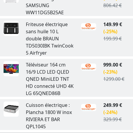
SAMSUNG
806.42 €
WW11DG5B25AE
Friteuse électrique
149.99 €
sans huile 10 L
(-25%)
double BRAUN
199.99 €
TD5030IBK TwinCook
5 Airfryer
Téléviseur 164 cm
999.00 €
16/9 LCD LED QLED
(-23%)
QNED MiniLED TNT
1299.00 €
HD connecté UHD 4K
LG 65QNED86B
Cuisson électrique :
249.99 €
Plancha 1800 W inox
(-24%)
RIVIERA ET BAR
329.99 €
QPL1045