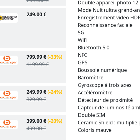
2699.00 €
Double appareil photo 12 
Mode Nuit (ultra grand-an
249.00 €
Enregistrement vidéo HDR 
Reconnaissance faciale
5G
Wifi
Bluetooth 5.0
NFC
799.99 €
(-33%)
GPS
1199.99 €
Boussole numérique
Baromètre
Gyroscope à trois axes
249.99 €
(-24%)
Accéléromètre
329.99 €
Détecteur de proximité
Capteur de luminosité am
Double SIM
399.00 €
(-20%)
Ceramic Shield : multiplie
499.00 €
Coloris mauve