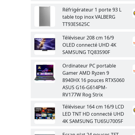
Réfrigérateur 1 porte 93 L
table top inox VALBERG
TT93ES625C
Téléviseur 208 cm 16/9
OLED connecté UHD 4K
SAMSUNG TQ83S90F
Ordinateur PC portable
Gamer AMD Ryzen 9
8940HX 16 pouces RTX5060
ASUS G16-G614PM-
RV177W Rog Strix
Téléviseur 164 cm 16/9 LCD
LED TNT HD connecté UHD
4K SAMSUNG TU65U7005F
Ecran plat 24 pouces TFT