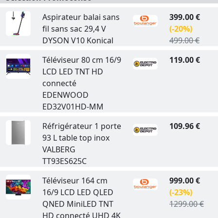
Aspirateur balai sans
399.00 €
fil sans sac 29,4 V
(-20%)
DYSON V10 Konical
499.00 €
Téléviseur 80 cm 16/9
119.00 €
LCD LED TNT HD
connecté
EDENWOOD
ED32V01HD-MM
Réfrigérateur 1 porte
109.96 €
93 L table top inox
VALBERG
TT93ES625C
Téléviseur 164 cm
999.00 €
16/9 LCD LED QLED
(-23%)
QNED MiniLED TNT
1299.00 €
HD connecté UHD 4K