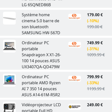
LG 65QNED86B
Système home
179.00 €
cinema 5.0 barre de
(-10%)
son bluetooth
199.00 €
SAMSUNG HW-S67D
Ordinateur PC
749.99 €
portable
(-31%)
Snapdragon X X1-26-
1099.99 €
100 14 pouces ASUS
UX3407QA-QD479W
Ordinateur PC
799.99 €
portable AMD Ryzen
(-33%)
AI 7 350 14 pouces
1199.99 €
ASUS A14-61M-R5R2
Vidéoprojecteur LCD
249.00 €
portable Full HD