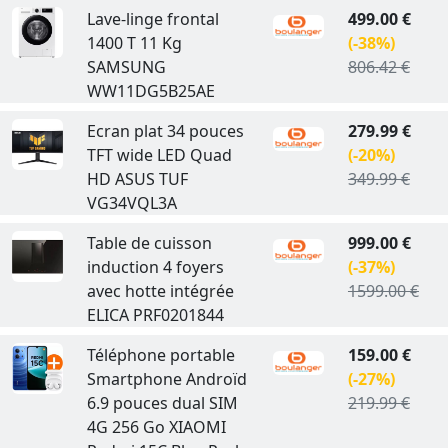
Lave-linge frontal
499.00 €
1400 T 11 Kg
(-38%)
SAMSUNG
806.42 €
WW11DG5B25AE
Ecran plat 34 pouces
279.99 €
TFT wide LED Quad
(-20%)
HD ASUS TUF
349.99 €
VG34VQL3A
Table de cuisson
999.00 €
induction 4 foyers
(-37%)
avec hotte intégrée
1599.00 €
ELICA PRF0201844
Téléphone portable
159.00 €
Smartphone Androïd
(-27%)
6.9 pouces dual SIM
219.99 €
4G 256 Go XIAOMI