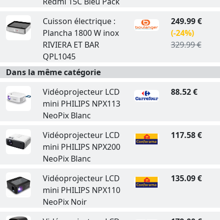
Redmi 15C Bleu Pack
Cuisson électrique :
249.99 €
Plancha 1800 W inox
(-24%)
RIVIERA ET BAR
329.99 €
QPL1045
Dans la même catégorie
Vidéoprojecteur LCD
88.52 €
mini PHILIPS NPX113
NeoPix Blanc
Vidéoprojecteur LCD
117.58 €
mini PHILIPS NPX200
NeoPix Blanc
Vidéoprojecteur LCD
135.09 €
mini PHILIPS NPX110
NeoPix Noir