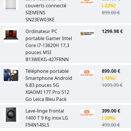
couverts connecté
(-22%)
SIEMENS
899.00 €
SN23EW03KE
Ordinateur PC
1299.98 €
portable Gamer Intel
Core i7-13620H 17,3
pouces MSI
B13WEKG-427FRNN
Téléphone portable
899.00 €
Smartphone Androïd
(-18%)
6.83 pouces 5G
1099.99 €
XIAOMI 17T Pro 512
Go Leica Bleu Pack
Lave-linge frontal
399.00 €
1400 T 9 Kg inox LG
(-20%)
F94N14SLS
499.00 €