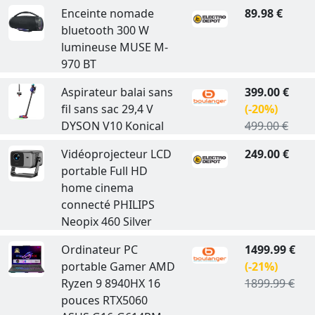
Enceinte nomade
89.98 €
bluetooth 300 W
lumineuse MUSE M-
970 BT
Aspirateur balai sans
399.00 €
fil sans sac 29,4 V
(-20%)
DYSON V10 Konical
499.00 €
Vidéoprojecteur LCD
249.00 €
portable Full HD
home cinema
connecté PHILIPS
Neopix 460 Silver
Ordinateur PC
1499.99 €
portable Gamer AMD
(-21%)
Ryzen 9 8940HX 16
1899.99 €
pouces RTX5060