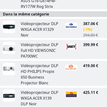
ASUS G16-G614PM-
RV177W Rog Strix
Dans la même catégorie
Vidéoprojecteur DLP
387.06 €
WXGA ACER X1329
(-1%)
Noir
394.80 €
Vidéoprojecteur DLP
399.99 €
Full HD VIEWSONIC
PA700WC
Vidéoprojecteur DLP
419.00 €
HD PHILIPS Propix
650 Business
Projector Blanc
Vidéoprojecteur DLP
425.11 €
WXGA ACER X139
DLP Noir