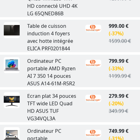
HD connecté UHD 4K
LG 65QNED86B
Table de cuisson
999.00 €
induction 4 foyers
(-37%)
avec hotte intégrée
1599.00 €
ELICA PRF0201844
Ordinateur PC
799.99 €
portable AMD Ryzen
(-33%)
AI 7 350 14 pouces
1199.99 €
ASUS A14-61M-R5R2
Ecran plat 34 pouces
279.99 €
TFT wide LED Quad
(-20%)
HD ASUS TUF
349.99 €
VG34VQL3A
Ordinateur PC
749.99 €
portable
(-31%)