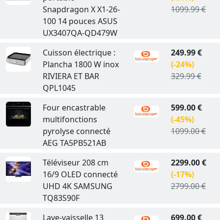
Snapdragon X X1-26-
1099.99 €
100 14 pouces ASUS
UX3407QA-QD479W
Cuisson électrique :
249.99 €
Plancha 1800 W inox
(-24%)
RIVIERA ET BAR
329.99 €
QPL1045
Four encastrable
599.00 €
multifonctions
(-45%)
pyrolyse connecté
1099.00 €
AEG TA5PB521AB
Téléviseur 208 cm
2299.00 €
16/9 OLED connecté
(-17%)
UHD 4K SAMSUNG
2799.00 €
TQ83S90F
Lave-vaisselle 13
699.00 €