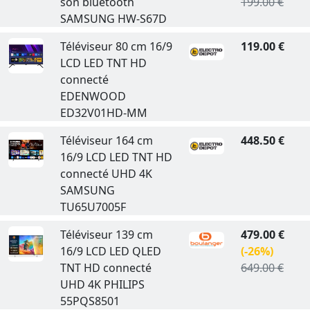
son bluetooth
199.00 €
SAMSUNG HW-S67D
Téléviseur 80 cm 16/9
119.00 €
LCD LED TNT HD
connecté
EDENWOOD
ED32V01HD-MM
Téléviseur 164 cm
448.50 €
16/9 LCD LED TNT HD
connecté UHD 4K
SAMSUNG
TU65U7005F
Téléviseur 139 cm
479.00 €
16/9 LCD LED QLED
(-26%)
TNT HD connecté
649.00 €
UHD 4K PHILIPS
55PQS8501