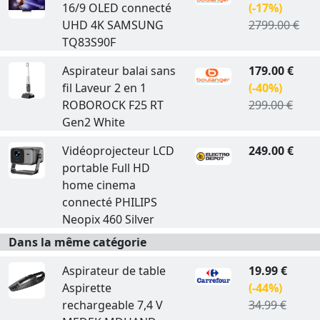
16/9 OLED connecté
(-17%)
UHD 4K SAMSUNG
2799.00 €
TQ83S90F
Aspirateur balai sans
179.00 €
fil Laveur 2 en 1
(-40%)
ROBOROCK F25 RT
299.00 €
Gen2 White
Vidéoprojecteur LCD
249.00 €
portable Full HD
home cinema
connecté PHILIPS
Neopix 460 Silver
Dans la même catégorie
Aspirateur de table
19.99 €
Aspirette
(-44%)
rechargeable 7,4 V
34.99 €