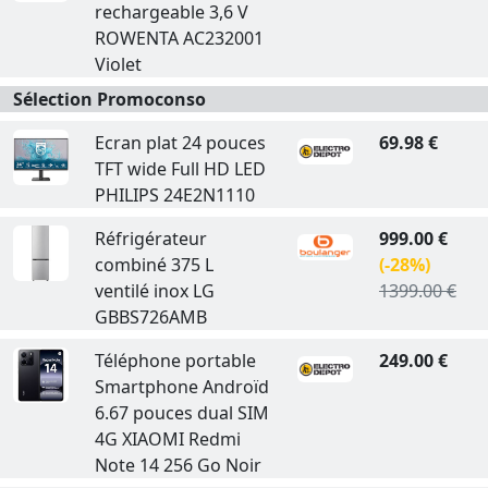
rechargeable 3,6 V
ROWENTA AC232001
Violet
Sélection Promoconso
Ecran plat 24 pouces
69.98 €
TFT wide Full HD LED
PHILIPS 24E2N1110
Réfrigérateur
999.00 €
combiné 375 L
(-28%)
ventilé inox LG
1399.00 €
GBBS726AMB
Téléphone portable
249.00 €
Smartphone Androïd
6.67 pouces dual SIM
4G XIAOMI Redmi
Note 14 256 Go Noir