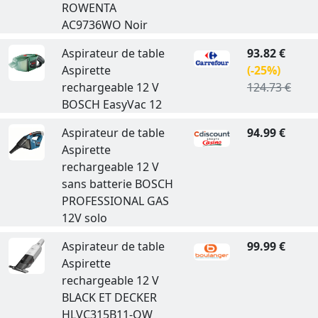
ROWENTA
AC9736WO Noir
Aspirateur de table
93.82 €
Aspirette
(-25%)
rechargeable 12 V
124.73 €
BOSCH EasyVac 12
Aspirateur de table
94.99 €
Aspirette
rechargeable 12 V
sans batterie BOSCH
PROFESSIONAL GAS
12V solo
Aspirateur de table
99.99 €
Aspirette
rechargeable 12 V
BLACK ET DECKER
HLVC315B11-QW