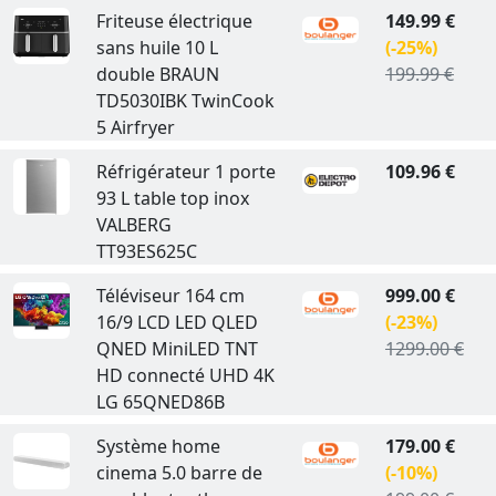
Friteuse électrique
149.99 €
sans huile 10 L
(-25%)
double BRAUN
199.99 €
TD5030IBK TwinCook
5 Airfryer
Réfrigérateur 1 porte
109.96 €
93 L table top inox
VALBERG
TT93ES625C
Téléviseur 164 cm
999.00 €
16/9 LCD LED QLED
(-23%)
QNED MiniLED TNT
1299.00 €
HD connecté UHD 4K
LG 65QNED86B
Système home
179.00 €
cinema 5.0 barre de
(-10%)