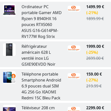
Ordinateur PC
1499.99 €
portable Gamer AMD
(-21%)
Ryzen 9 8940HX 16
1899.99 €
pouces RTX5060
ASUS G16-G614PM-
RV177W Rog Strix
Réfrigérateur
1999.00 €
américain 628 L
(-25%)
ventilé inox LG
2699.00 €
GSXE90EVDD Noir
Téléphone portable
159.00 €
Smartphone Androïd
(-27%)
6.9 pouces dual SIM
219.99 €
4G 256 Go XIAOMI
Redmi 15C Bleu Pack
Téléviseur 208 cm
2299.00 €