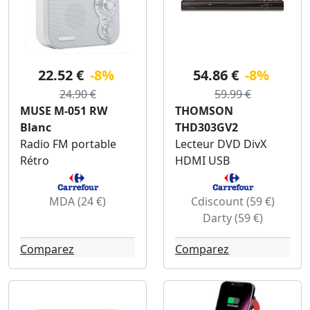
22.52 €
-8%
54.86 €
-8%
24.90 €
59.99 €
MUSE M-051 RW
THOMSON
Blanc
THD303GV2
Radio FM portable
Lecteur DVD DivX
Rétro
HDMI USB
MDA (24 €)
Cdiscount (59 €)
Darty (59 €)
Comparez
Comparez