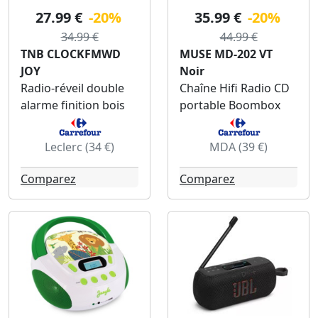
27.99 €
-20%
35.99 €
-20%
34.99 €
44.99 €
TNB CLOCKFMWD
MUSE MD-202 VT
JOY
Noir
Radio-réveil double
Chaîne Hifi Radio CD
alarme finition bois
portable Boombox
Leclerc (34 €)
MDA (39 €)
Comparez
Comparez