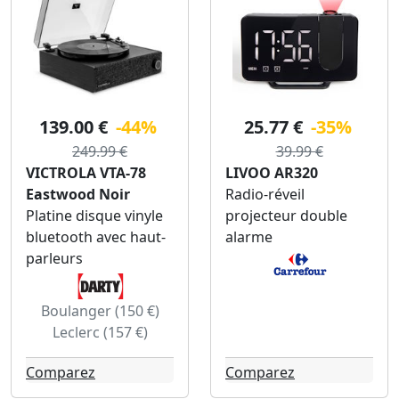
139.00 €
-44%
25.77 €
-35%
249.99 €
39.99 €
VICTROLA VTA-78
LIVOO AR320
Eastwood Noir
Radio-réveil
Platine disque vinyle
projecteur double
bluetooth avec haut-
alarme
parleurs
Boulanger (150 €)
Leclerc (157 €)
Comparez
Comparez