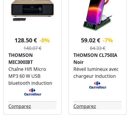
128.50 €
-8%
59.02 €
-7%
140.07 €
64.33 €
THOMSON
THOMSON CL750IA
MIC300IBT
Noir
Chaîne Hifi Micro
Réveil lumineux avec
MP3 60 W USB
chargeur induction
bluetooth induction
Comparez
Comparez