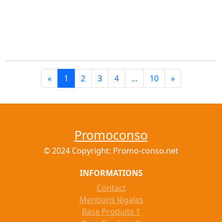
«
1
2
3
4
...
10
»
Promoconso
© 2024 Copyright: Promo-conso.net
INFORMATIONS
Contact
Mentions légales
Base Produits 1