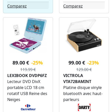
Comparez
Comparez
89.00 €
-25%
99.00 €
-23%
119.99 €
129.00 €
LEXIBOOK DVDP6FZ
VICTROLA
Lecteur DVD DivX
VTA72BAMINT
portable LCD 18 cm
Platine disque vinyle
rotatif USB Reine des
bluetooth avec haut-
Neiges
parleurs