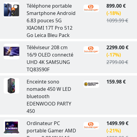
Téléphone portable
899.00 €
Smartphone Androïd
(-18%)
6.83 pouces 5G
1099.99 €
XIAOMI 17T Pro 512
Go Leica Bleu Pack
Téléviseur 208 cm
2299.00 €
16/9 OLED connecté
(-17%)
UHD 4K SAMSUNG
2799.00 €
TQ83S90F
Enceinte sono
159.98 €
nomade 450 W LED
bluetooth
EDENWOOD PARTY
450
Ordinateur PC
1499.99 €
portable Gamer AMD
(-21%)