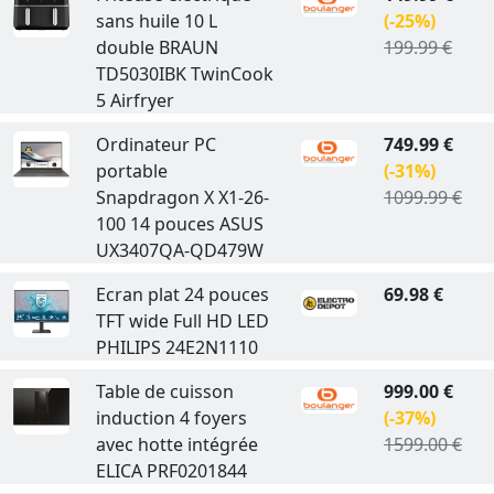
sans huile 10 L
(-25%)
double BRAUN
199.99 €
TD5030IBK TwinCook
5 Airfryer
Ordinateur PC
749.99 €
portable
(-31%)
Snapdragon X X1-26-
1099.99 €
100 14 pouces ASUS
UX3407QA-QD479W
Ecran plat 24 pouces
69.98 €
TFT wide Full HD LED
PHILIPS 24E2N1110
Table de cuisson
999.00 €
induction 4 foyers
(-37%)
avec hotte intégrée
1599.00 €
ELICA PRF0201844