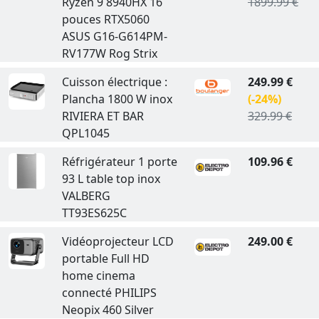
Ryzen 9 8940HX 16
1899.99 €
pouces RTX5060
ASUS G16-G614PM-
RV177W Rog Strix
Cuisson électrique :
249.99 €
Plancha 1800 W inox
(-24%)
RIVIERA ET BAR
329.99 €
QPL1045
Réfrigérateur 1 porte
109.96 €
93 L table top inox
VALBERG
TT93ES625C
Vidéoprojecteur LCD
249.00 €
portable Full HD
home cinema
connecté PHILIPS
Neopix 460 Silver