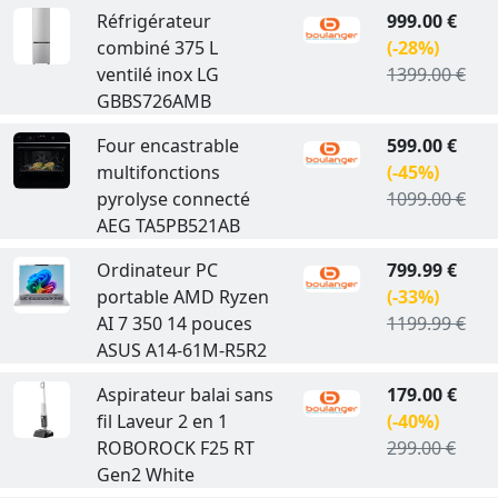
Réfrigérateur
999.00 €
combiné 375 L
(-28%)
ventilé inox LG
1399.00 €
GBBS726AMB
Four encastrable
599.00 €
multifonctions
(-45%)
pyrolyse connecté
1099.00 €
AEG TA5PB521AB
Ordinateur PC
799.99 €
portable AMD Ryzen
(-33%)
AI 7 350 14 pouces
1199.99 €
ASUS A14-61M-R5R2
Aspirateur balai sans
179.00 €
fil Laveur 2 en 1
(-40%)
ROBOROCK F25 RT
299.00 €
Gen2 White