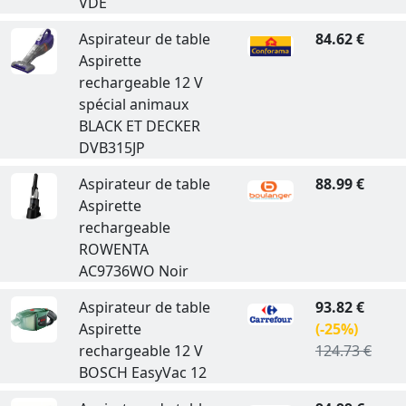
VDE
Aspirateur de table
84.62 €
Aspirette
rechargeable 12 V
spécial animaux
BLACK ET DECKER
DVB315JP
Aspirateur de table
88.99 €
Aspirette
rechargeable
ROWENTA
AC9736WO Noir
Aspirateur de table
93.82 €
Aspirette
(-25%)
rechargeable 12 V
124.73 €
BOSCH EasyVac 12