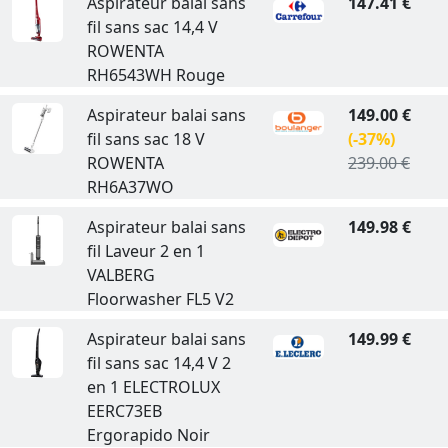
Aspirateur balai sans
147.41 €
fil sans sac 14,4 V
ROWENTA
RH6543WH Rouge
Aspirateur balai sans
149.00 €
fil sans sac 18 V
(-37%)
ROWENTA
239.00 €
RH6A37WO
Aspirateur balai sans
149.98 €
fil Laveur 2 en 1
VALBERG
Floorwasher FL5 V2
Aspirateur balai sans
149.99 €
fil sans sac 14,4 V 2
en 1 ELECTROLUX
EERC73EB
Ergorapido Noir