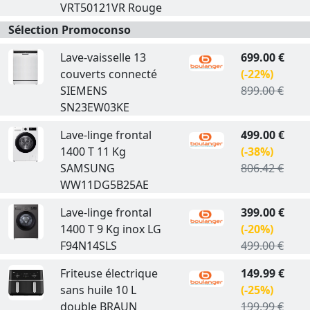
VRT50121VR Rouge
Sélection Promoconso
Lave-vaisselle 13
699.00 €
couverts connecté
(-22%)
SIEMENS
899.00 €
SN23EW03KE
Lave-linge frontal
499.00 €
1400 T 11 Kg
(-38%)
SAMSUNG
806.42 €
WW11DG5B25AE
Lave-linge frontal
399.00 €
1400 T 9 Kg inox LG
(-20%)
F94N14SLS
499.00 €
Friteuse électrique
149.99 €
sans huile 10 L
(-25%)
double BRAUN
199.99 €