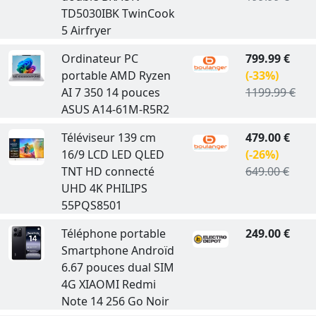
TD5030IBK TwinCook
5 Airfryer
Ordinateur PC
799.99 €
portable AMD Ryzen
(-33%)
AI 7 350 14 pouces
1199.99 €
ASUS A14-61M-R5R2
Téléviseur 139 cm
479.00 €
16/9 LCD LED QLED
(-26%)
TNT HD connecté
649.00 €
UHD 4K PHILIPS
55PQS8501
Téléphone portable
249.00 €
Smartphone Androïd
6.67 pouces dual SIM
4G XIAOMI Redmi
Note 14 256 Go Noir