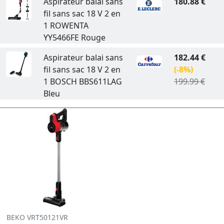
Aspirateur balai sans
180.88 €
fil sans sac 18 V 2 en
1 ROWENTA
YY5466FE Rouge
Aspirateur balai sans
182.44 €
fil sans sac 18 V 2 en
(-8%)
1 BOSCH BBS611LAG
199.99 €
Bleu
BEKO VRT50121VR