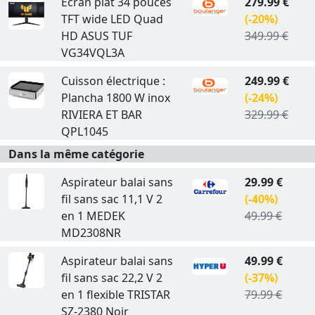
Ecran plat 34 pouces
279.99 €
TFT wide LED Quad
(-20%)
HD ASUS TUF
349.99 €
VG34VQL3A
Cuisson électrique :
249.99 €
Plancha 1800 W inox
(-24%)
RIVIERA ET BAR
329.99 €
QPL1045
Dans la même catégorie
Aspirateur balai sans
29.99 €
fil sans sac 11,1 V 2
(-40%)
en 1 MEDEK
49.99 €
MD2308NR
Aspirateur balai sans
49.99 €
fil sans sac 22,2 V 2
(-37%)
en 1 flexible TRISTAR
79.99 €
SZ-2380 Noir