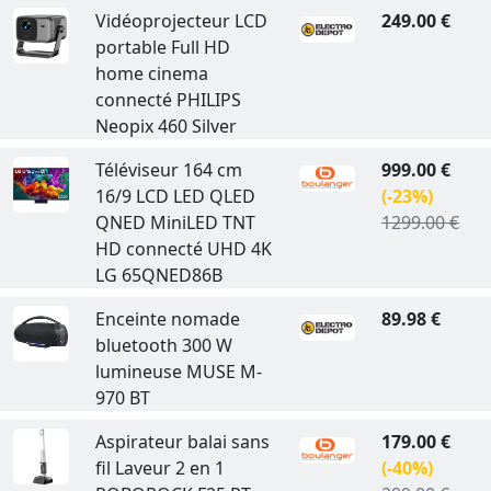
Vidéoprojecteur LCD
249.00 €
portable Full HD
home cinema
connecté PHILIPS
Neopix 460 Silver
Téléviseur 164 cm
999.00 €
16/9 LCD LED QLED
(-23%)
QNED MiniLED TNT
1299.00 €
HD connecté UHD 4K
LG 65QNED86B
Enceinte nomade
89.98 €
bluetooth 300 W
lumineuse MUSE M-
970 BT
Aspirateur balai sans
179.00 €
fil Laveur 2 en 1
(-40%)