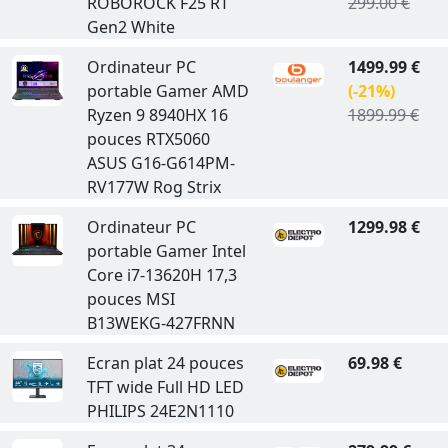
ROBOROCK F25 RT
299.00 €
Gen2 White
Ordinateur PC
1499.99 €
portable Gamer AMD
(-21%)
Ryzen 9 8940HX 16
1899.99 €
pouces RTX5060
ASUS G16-G614PM-
RV177W Rog Strix
Ordinateur PC
1299.98 €
portable Gamer Intel
Core i7-13620H 17,3
pouces MSI
B13WEKG-427FRNN
Ecran plat 24 pouces
69.98 €
TFT wide Full HD LED
PHILIPS 24E2N1110