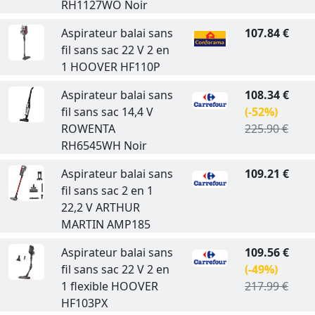
RH1127WO Noir
Aspirateur balai sans
107.84 €
fil sans sac 22 V 2 en
1 HOOVER HF110P
Aspirateur balai sans
108.34 €
fil sans sac 14,4 V
(-52%)
ROWENTA
225.90 €
RH6545WH Noir
Aspirateur balai sans
109.21 €
fil sans sac 2 en 1
22,2 V ARTHUR
MARTIN AMP185
Aspirateur balai sans
109.56 €
fil sans sac 22 V 2 en
(-49%)
1 flexible HOOVER
217.99 €
HF103PX