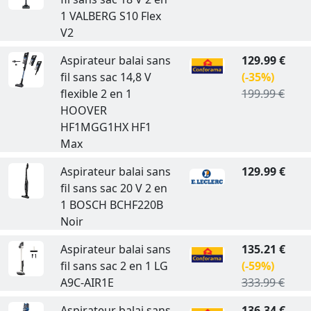
1 VALBERG S10 Flex
V2
Aspirateur balai sans
129.99 €
fil sans sac 14,8 V
(-35%)
flexible 2 en 1
199.99 €
HOOVER
HF1MGG1HX HF1
Max
Aspirateur balai sans
129.99 €
fil sans sac 20 V 2 en
1 BOSCH BCHF220B
Noir
Aspirateur balai sans
135.21 €
fil sans sac 2 en 1 LG
(-59%)
A9C-AIR1E
333.99 €
Aspirateur balai sans
136.34 €