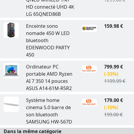
HD connecté UHD 4K
LG 65QNED86B
Enceinte sono
159.98 €
nomade 450 W LED
bluetooth
EDENWOOD PARTY
450
Ordinateur PC
799.99 €
portable AMD Ryzen
(-33%)
AI 7 350 14 pouces
1199.99 €
ASUS A14-61M-R5R2
Système home
179.00 €
cinema 5.0 barre de
(-10%)
son bluetooth
199.00 €
SAMSUNG HW-S67D
Dans la même catégorie