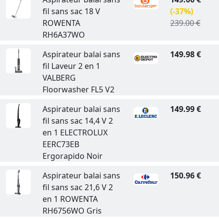
fil sans sac 18 V
(-37%)
ROWENTA
239.00 €
RH6A37WO
Aspirateur balai sans
149.98 €
fil Laveur 2 en 1
VALBERG
Floorwasher FL5 V2
Aspirateur balai sans
149.99 €
fil sans sac 14,4 V 2
en 1 ELECTROLUX
EERC73EB
Ergorapido Noir
Aspirateur balai sans
150.96 €
fil sans sac 21,6 V 2
en 1 ROWENTA
RH6756WO Gris