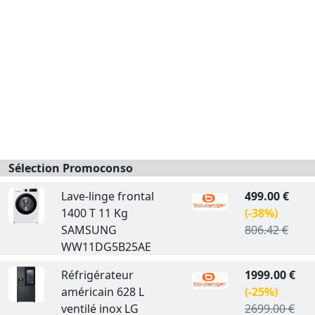
Sélection Promoconso
Lave-linge frontal
499.00 €
1400 T 11 Kg
(-38%)
SAMSUNG
806.42 €
WW11DG5B25AE
Réfrigérateur
1999.00 €
américain 628 L
(-25%)
ventilé inox LG
2699.00 €