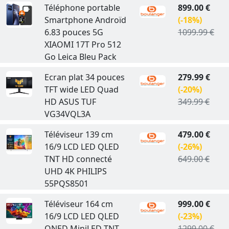
Téléphone portable
899.00 €
Smartphone Androïd
(-18%)
6.83 pouces 5G
1099.99 €
XIAOMI 17T Pro 512
Go Leica Bleu Pack
Ecran plat 34 pouces
279.99 €
TFT wide LED Quad
(-20%)
HD ASUS TUF
349.99 €
VG34VQL3A
Téléviseur 139 cm
479.00 €
16/9 LCD LED QLED
(-26%)
TNT HD connecté
649.00 €
UHD 4K PHILIPS
55PQS8501
Téléviseur 164 cm
999.00 €
16/9 LCD LED QLED
(-23%)
QNED MiniLED TNT
1299.00 €