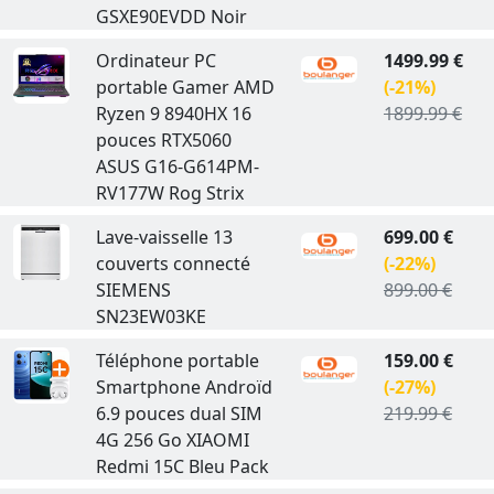
GSXE90EVDD Noir
Ordinateur PC
1499.99 €
portable Gamer AMD
(-21%)
Ryzen 9 8940HX 16
1899.99 €
pouces RTX5060
ASUS G16-G614PM-
RV177W Rog Strix
Lave-vaisselle 13
699.00 €
couverts connecté
(-22%)
SIEMENS
899.00 €
SN23EW03KE
Téléphone portable
159.00 €
Smartphone Androïd
(-27%)
6.9 pouces dual SIM
219.99 €
4G 256 Go XIAOMI
Redmi 15C Bleu Pack