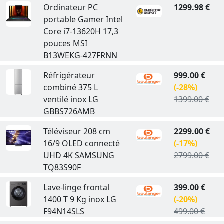
Ordinateur PC
1299.98 €
portable Gamer Intel
Core i7-13620H 17,3
pouces MSI
B13WEKG-427FRNN
Réfrigérateur
999.00 €
combiné 375 L
(-28%)
ventilé inox LG
1399.00 €
GBBS726AMB
Téléviseur 208 cm
2299.00 €
16/9 OLED connecté
(-17%)
UHD 4K SAMSUNG
2799.00 €
TQ83S90F
Lave-linge frontal
399.00 €
1400 T 9 Kg inox LG
(-20%)
F94N14SLS
499.00 €