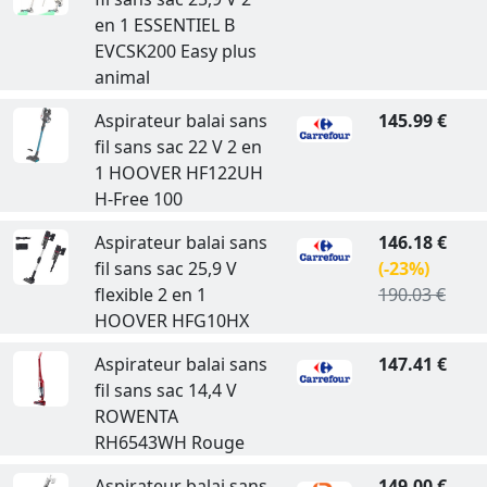
en 1 ESSENTIEL B
EVCSK200 Easy plus
animal
Aspirateur balai sans
145.99 €
fil sans sac 22 V 2 en
1 HOOVER HF122UH
H-Free 100
Aspirateur balai sans
146.18 €
fil sans sac 25,9 V
(-23%)
flexible 2 en 1
190.03 €
HOOVER HFG10HX
Aspirateur balai sans
147.41 €
fil sans sac 14,4 V
ROWENTA
RH6543WH Rouge
Aspirateur balai sans
149.00 €