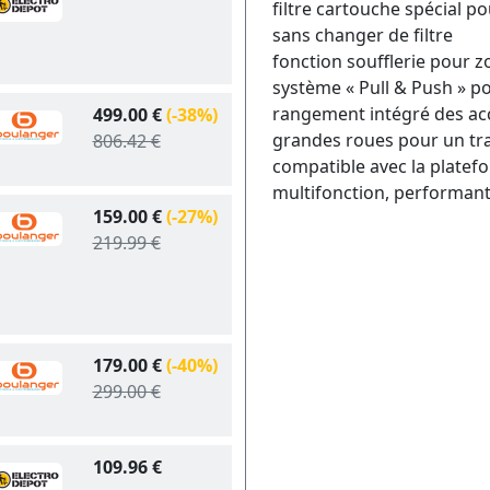
filtre cartouche spécial p
sans changer de filtre
fonction soufflerie pour zo
système « Pull & Push » po
rangement intégré des ac
499.00 €
(-38%)
grandes roues pour un tr
806.42 €
compatible avec la platef
multifonction, performant
159.00 €
(-27%)
219.99 €
179.00 €
(-40%)
299.00 €
109.96 €