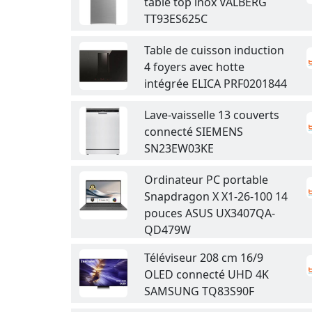
table top inox VALBERG
TT93ES625C
Table de cuisson induction
4 foyers avec hotte
intégrée ELICA PRF0201844
Lave-vaisselle 13 couverts
connecté SIEMENS
SN23EW03KE
Ordinateur PC portable
Snapdragon X X1-26-100 14
pouces ASUS UX3407QA-
QD479W
Téléviseur 208 cm 16/9
OLED connecté UHD 4K
SAMSUNG TQ83S90F