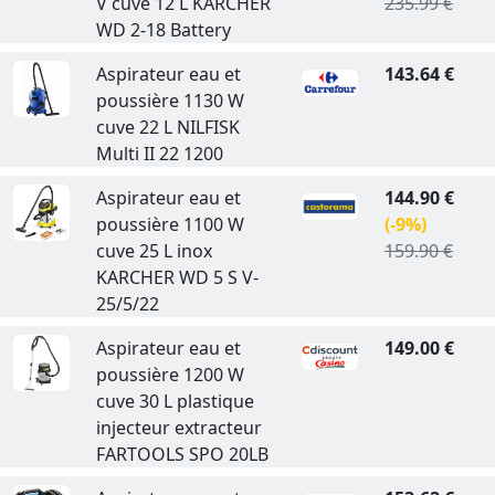
V cuve 12 L KARCHER
235.99 €
WD 2-18 Battery
Aspirateur eau et
143.64 €
poussière 1130 W
cuve 22 L NILFISK
Multi II 22 1200
Aspirateur eau et
144.90 €
poussière 1100 W
(-9%)
cuve 25 L inox
159.90 €
KARCHER WD 5 S V-
25/5/22
Aspirateur eau et
149.00 €
poussière 1200 W
cuve 30 L plastique
injecteur extracteur
FARTOOLS SPO 20LB