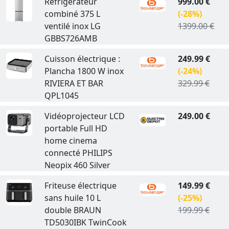
Réfrigérateur
999.00 €
combiné 375 L
(-28%)
ventilé inox LG
1399.00 €
GBBS726AMB
Cuisson électrique :
249.99 €
Plancha 1800 W inox
(-24%)
RIVIERA ET BAR
329.99 €
QPL1045
Vidéoprojecteur LCD
249.00 €
portable Full HD
home cinema
connecté PHILIPS
Neopix 460 Silver
Friteuse électrique
149.99 €
sans huile 10 L
(-25%)
double BRAUN
199.99 €
TD5030IBK TwinCook