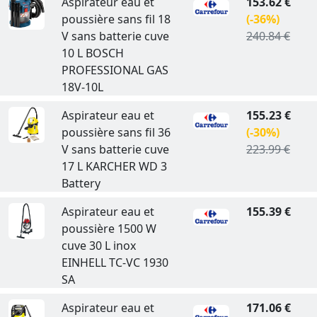
Aspirateur eau et
153.62 €
poussière sans fil 18
(-36%)
V sans batterie cuve
240.84 €
10 L BOSCH
PROFESSIONAL GAS
18V-10L
Aspirateur eau et
155.23 €
poussière sans fil 36
(-30%)
V sans batterie cuve
223.99 €
17 L KARCHER WD 3
Battery
Aspirateur eau et
155.39 €
poussière 1500 W
cuve 30 L inox
EINHELL TC-VC 1930
SA
Aspirateur eau et
171.06 €