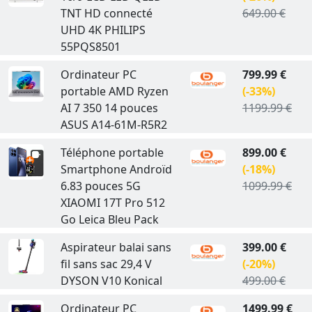
TNT HD connecté
649.00 €
UHD 4K PHILIPS
55PQS8501
Ordinateur PC
799.99 €
portable AMD Ryzen
(-33%)
AI 7 350 14 pouces
1199.99 €
ASUS A14-61M-R5R2
Téléphone portable
899.00 €
Smartphone Androïd
(-18%)
6.83 pouces 5G
1099.99 €
XIAOMI 17T Pro 512
Go Leica Bleu Pack
Aspirateur balai sans
399.00 €
fil sans sac 29,4 V
(-20%)
DYSON V10 Konical
499.00 €
Ordinateur PC
1499.99 €