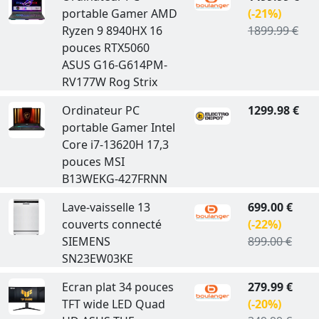
portable Gamer AMD
(-21%)
Ryzen 9 8940HX 16
1899.99 €
pouces RTX5060
ASUS G16-G614PM-
RV177W Rog Strix
Ordinateur PC
1299.98 €
portable Gamer Intel
Core i7-13620H 17,3
pouces MSI
B13WEKG-427FRNN
Lave-vaisselle 13
699.00 €
couverts connecté
(-22%)
SIEMENS
899.00 €
SN23EW03KE
Ecran plat 34 pouces
279.99 €
TFT wide LED Quad
(-20%)