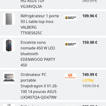
HD ASUS TUF
349.99 €
VG34VQL3A
Réfrigérateur 1 porte
109.96 €
93 L table top inox
VALBERG
TT93ES625C
Enceinte sono
159.98 €
nomade 450 W LED
bluetooth
EDENWOOD PARTY
450
Ordinateur PC
749.99 €
portable
(-31%)
Snapdragon X X1-26-
1099.99 €
100 14 pouces ASUS
UX3407QA-QD479W