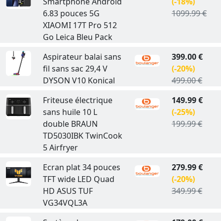
Smartphone Androïd
(-18%)
6.83 pouces 5G
1099.99 €
XIAOMI 17T Pro 512
Go Leica Bleu Pack
Aspirateur balai sans
399.00 €
fil sans sac 29,4 V
(-20%)
DYSON V10 Konical
499.00 €
Friteuse électrique
149.99 €
sans huile 10 L
(-25%)
double BRAUN
199.99 €
TD5030IBK TwinCook
5 Airfryer
Ecran plat 34 pouces
279.99 €
TFT wide LED Quad
(-20%)
HD ASUS TUF
349.99 €
VG34VQL3A