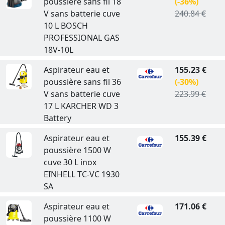
poussière sans fil 18
(-36%)
V sans batterie cuve
240.84 €
10 L BOSCH
PROFESSIONAL GAS
18V-10L
Aspirateur eau et
155.23 €
poussière sans fil 36
(-30%)
V sans batterie cuve
223.99 €
17 L KARCHER WD 3
Battery
Aspirateur eau et
155.39 €
poussière 1500 W
cuve 30 L inox
EINHELL TC-VC 1930
SA
Aspirateur eau et
171.06 €
poussière 1100 W