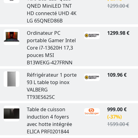
QNED MiniLED TNT
1299.00 €
HD connecté UHD 4K
LG 65QNED86B
Ordinateur PC
1299.98 €
portable Gamer Intel
Core i7-13620H 17,3
pouces MSI
B13WEKG-427FRNN
Réfrigérateur 1 porte
109.96 €
93 L table top inox
VALBERG
TT93ES625C
Table de cuisson
999.00 €
induction 4 foyers
(-37%)
avec hotte intégrée
1599.00 €
ELICA PRF0201844