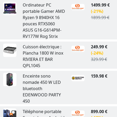
Ordinateur PC
1499.99 €
portable Gamer AMD
(-21%)
Ryzen 9 8940HX 16
1899.99 €
pouces RTX5060
ASUS G16-G614PM-
RV177W Rog Strix
Cuisson électrique :
249.99 €
Plancha 1800 W inox
(-24%)
RIVIERA ET BAR
329.99 €
QPL1045
Enceinte sono
159.98 €
nomade 450 W LED
bluetooth
EDENWOOD PARTY
450
Téléphone portable
899.00 €