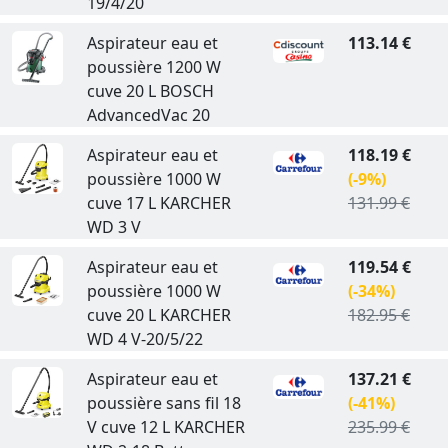
19/4/20
Aspirateur eau et
113.14 €
poussière 1200 W
cuve 20 L BOSCH
AdvancedVac 20
Aspirateur eau et
118.19 €
poussière 1000 W
(-9%)
cuve 17 L KARCHER
131.99 €
WD 3 V
Aspirateur eau et
119.54 €
poussière 1000 W
(-34%)
cuve 20 L KARCHER
182.95 €
WD 4 V-20/5/22
Aspirateur eau et
137.21 €
poussière sans fil 18
(-41%)
V cuve 12 L KARCHER
235.99 €