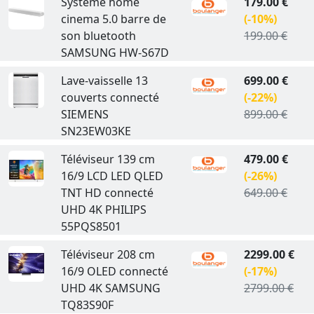
Système home
179.00 €
cinema 5.0 barre de
(-10%)
son bluetooth
199.00 €
SAMSUNG HW-S67D
Lave-vaisselle 13
699.00 €
couverts connecté
(-22%)
SIEMENS
899.00 €
SN23EW03KE
Téléviseur 139 cm
479.00 €
16/9 LCD LED QLED
(-26%)
TNT HD connecté
649.00 €
UHD 4K PHILIPS
55PQS8501
Téléviseur 208 cm
2299.00 €
16/9 OLED connecté
(-17%)
UHD 4K SAMSUNG
2799.00 €
TQ83S90F