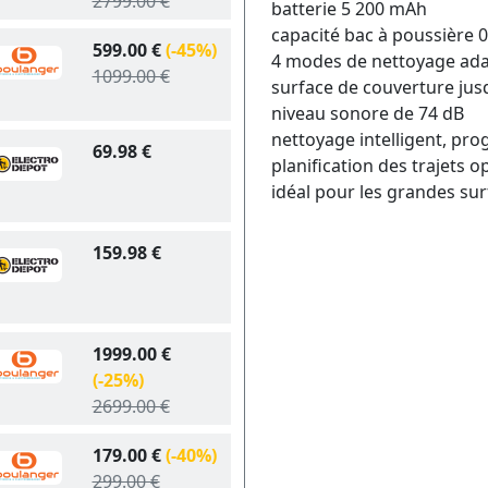
2799.00 €
batterie 5 200 mAh
capacité bac à poussière 0
599.00 €
(-45%)
4 modes de nettoyage adap
1099.00 €
surface de couverture jus
niveau sonore de 74 dB
nettoyage intelligent, pr
69.98 €
planification des trajets o
idéal pour les grandes sur
159.98 €
1999.00 €
(-25%)
2699.00 €
179.00 €
(-40%)
299.00 €