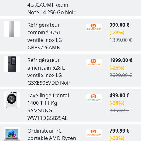
4G XIAOMI Redmi
Note 14 256 Go Noir
Réfrigérateur
999.00 €
combiné 375 L
(-28%)
ventilé inox LG
1399.00 €
GBBS726AMB
Réfrigérateur
1999.00 €
américain 628 L
(-25%)
ventilé inox LG
2699.00 €
GSXE90EVDD Noir
Lave-linge frontal
499.00 €
1400 T 11 Kg
(-38%)
SAMSUNG
806.42 €
WW11DG5B25AE
Ordinateur PC
799.99 €
portable AMD Ryzen
(-33%)