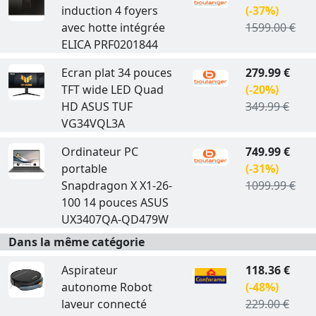
induction 4 foyers
(-37%)
avec hotte intégrée
1599.00 €
ELICA PRF0201844
Ecran plat 34 pouces
279.99 €
TFT wide LED Quad
(-20%)
HD ASUS TUF
349.99 €
VG34VQL3A
Ordinateur PC
749.99 €
portable
(-31%)
Snapdragon X X1-26-
1099.99 €
100 14 pouces ASUS
UX3407QA-QD479W
Dans la même catégorie
Aspirateur
118.36 €
autonome Robot
(-48%)
laveur connecté
229.00 €