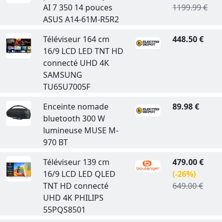
AI 7 350 14 pouces
1199.99 €
ASUS A14-61M-R5R2
Téléviseur 164 cm
448.50 €
16/9 LCD LED TNT HD
connecté UHD 4K
SAMSUNG
TU65U7005F
Enceinte nomade
89.98 €
bluetooth 300 W
lumineuse MUSE M-
970 BT
Téléviseur 139 cm
479.00 €
16/9 LCD LED QLED
(-26%)
TNT HD connecté
649.00 €
UHD 4K PHILIPS
55PQS8501