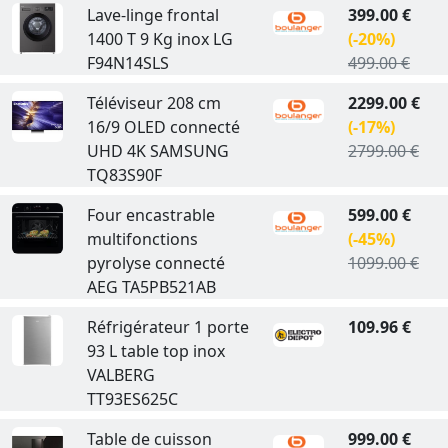
Lave-linge frontal
399.00 €
1400 T 9 Kg inox LG
(-20%)
F94N14SLS
499.00 €
Téléviseur 208 cm
2299.00 €
16/9 OLED connecté
(-17%)
UHD 4K SAMSUNG
2799.00 €
TQ83S90F
Four encastrable
599.00 €
multifonctions
(-45%)
pyrolyse connecté
1099.00 €
AEG TA5PB521AB
Réfrigérateur 1 porte
109.96 €
93 L table top inox
VALBERG
TT93ES625C
Table de cuisson
999.00 €