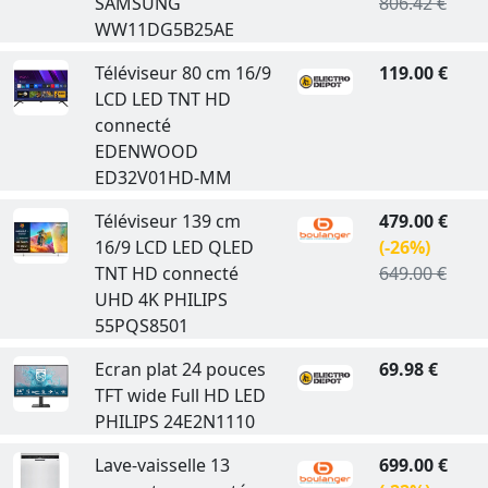
SAMSUNG
806.42 €
WW11DG5B25AE
Téléviseur 80 cm 16/9
119.00 €
LCD LED TNT HD
connecté
EDENWOOD
ED32V01HD-MM
Téléviseur 139 cm
479.00 €
16/9 LCD LED QLED
(-26%)
TNT HD connecté
649.00 €
UHD 4K PHILIPS
55PQS8501
Ecran plat 24 pouces
69.98 €
TFT wide Full HD LED
PHILIPS 24E2N1110
Lave-vaisselle 13
699.00 €