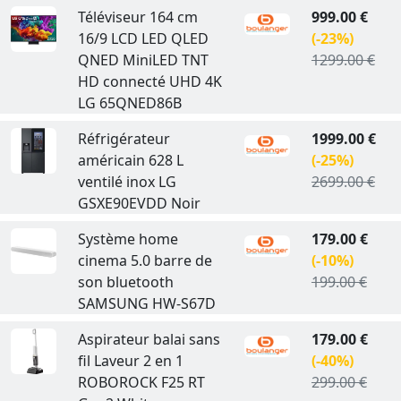
Téléviseur 164 cm
999.00 €
16/9 LCD LED QLED
(-23%)
QNED MiniLED TNT
1299.00 €
HD connecté UHD 4K
LG 65QNED86B
Réfrigérateur
1999.00 €
américain 628 L
(-25%)
ventilé inox LG
2699.00 €
GSXE90EVDD Noir
Système home
179.00 €
cinema 5.0 barre de
(-10%)
son bluetooth
199.00 €
SAMSUNG HW-S67D
Aspirateur balai sans
179.00 €
fil Laveur 2 en 1
(-40%)
ROBOROCK F25 RT
299.00 €