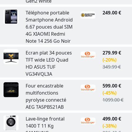
Gen2 White
Téléphone portable
249.00 €
Smartphone Androïd
6.67 pouces dual SIM
4G XIAOMI Redmi
Note 14 256 Go Noir
Ecran plat 34 pouces
279.99 €
TFT wide LED Quad
(-20%)
HD ASUS TUF
349.99 €
VG34VQL3A
Four encastrable
599.00 €
multifonctions
(-45%)
pyrolyse connecté
1099.00 €
AEG TA5PB521AB
Lave-linge frontal
499.00 €
1400 T 11 Kg
(-38%)