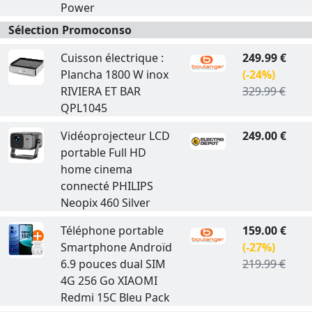
Power
Sélection Promoconso
Cuisson électrique :
249.99 €
Plancha 1800 W inox
(-24%)
RIVIERA ET BAR
329.99 €
QPL1045
Vidéoprojecteur LCD
249.00 €
portable Full HD
home cinema
connecté PHILIPS
Neopix 460 Silver
Téléphone portable
159.00 €
Smartphone Androïd
(-27%)
6.9 pouces dual SIM
219.99 €
4G 256 Go XIAOMI
Redmi 15C Bleu Pack