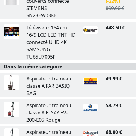
couverts connecté
(-22%)
SIEMENS
899.00 €
SN23EW03KE
Téléviseur 164 cm
448.50 €
16/9 LCD LED TNT HD
connecté UHD 4K
SAMSUNG
TU65U7005F
Dans la même catégorie
Aspirateur traîneau
49.99 €
classe A FAR BASIQ
BAG
Aspirateur traîneau
58.79 €
classe A ELSAY EV-
200-E05 Rouge
Aspirateur traîneau
68.00 €