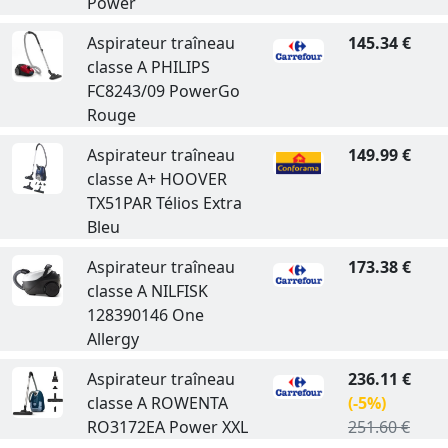
Power
Aspirateur traîneau
145.34 €
classe A PHILIPS
FC8243/09 PowerGo
Rouge
Aspirateur traîneau
149.99 €
classe A+ HOOVER
TX51PAR Télios Extra
Bleu
Aspirateur traîneau
173.38 €
classe A NILFISK
128390146 One
Allergy
Aspirateur traîneau
236.11 €
classe A ROWENTA
(-5%)
RO3172EA Power XXL
251.60 €