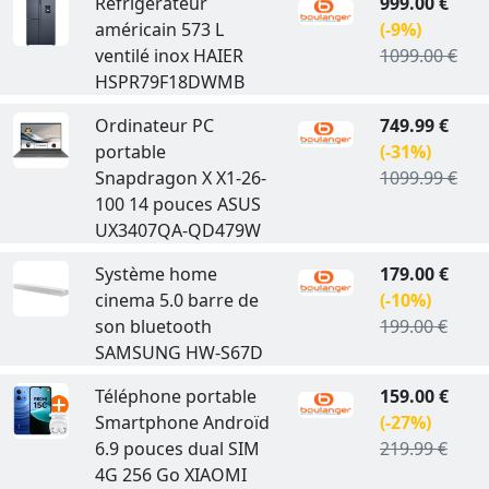
Réfrigérateur
999.00 €
américain 573 L
(-9%)
ventilé inox HAIER
1099.00 €
HSPR79F18DWMB
Ordinateur PC
749.99 €
portable
(-31%)
Snapdragon X X1-26-
1099.99 €
100 14 pouces ASUS
UX3407QA-QD479W
Système home
179.00 €
cinema 5.0 barre de
(-10%)
son bluetooth
199.00 €
SAMSUNG HW-S67D
Téléphone portable
159.00 €
Smartphone Androïd
(-27%)
6.9 pouces dual SIM
219.99 €
4G 256 Go XIAOMI