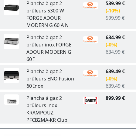
Plancha à gaz 2
539.99 €
brûleurs 5300 W
(-10%)
FORGE ADOUR
599.99 €
MODERN G 60 A N
Plancha à gaz 2
634.99 €
brûleur inox FORGE
(-0%)
ADOUR MODERN G
634.99 €
60 I
Plancha à gaz 2
639.49 €
brûleurs ENO Fusion
(-0%)
60 Inox
639.49 €
Plancha à gaz 2
899.99 €
brûleurs inox
KRAMPOUZ
PFCB2MA-KR Club