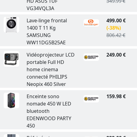
HD ASUS TUF
349.99 €
VG34VQL3A
Lave-linge frontal
499.00 €
1400 T 11 Kg
(-38%)
SAMSUNG
806.42 €
WW11DG5B25AE
Vidéoprojecteur LCD
249.00 €
portable Full HD
home cinema
connecté PHILIPS
Neopix 460 Silver
Enceinte sono
159.98 €
nomade 450 W LED
bluetooth
EDENWOOD PARTY
450