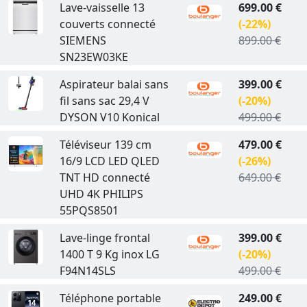
Lave-vaisselle 13
699.00 €
couverts connecté
(-22%)
SIEMENS
899.00 €
SN23EW03KE
Aspirateur balai sans
399.00 €
fil sans sac 29,4 V
(-20%)
DYSON V10 Konical
499.00 €
Téléviseur 139 cm
479.00 €
16/9 LCD LED QLED
(-26%)
TNT HD connecté
649.00 €
UHD 4K PHILIPS
55PQS8501
Lave-linge frontal
399.00 €
1400 T 9 Kg inox LG
(-20%)
F94N14SLS
499.00 €
Téléphone portable
249.00 €