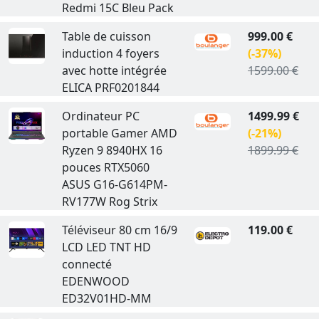
Redmi 15C Bleu Pack
Table de cuisson
999.00 €
induction 4 foyers
(-37%)
avec hotte intégrée
1599.00 €
ELICA PRF0201844
Ordinateur PC
1499.99 €
portable Gamer AMD
(-21%)
Ryzen 9 8940HX 16
1899.99 €
pouces RTX5060
ASUS G16-G614PM-
RV177W Rog Strix
Téléviseur 80 cm 16/9
119.00 €
LCD LED TNT HD
connecté
EDENWOOD
ED32V01HD-MM