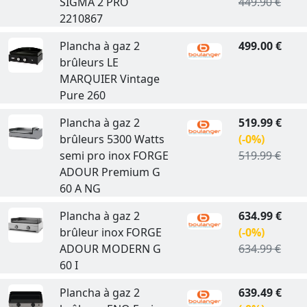
SIGMA 2 PRO
449.90 €
2210867
Plancha à gaz 2
499.00 €
brûleurs LE
MARQUIER Vintage
Pure 260
Plancha à gaz 2
519.99 €
brûleurs 5300 Watts
(-0%)
semi pro inox FORGE
519.99 €
ADOUR Premium G
60 A NG
Plancha à gaz 2
634.99 €
brûleur inox FORGE
(-0%)
ADOUR MODERN G
634.99 €
60 I
Plancha à gaz 2
639.49 €