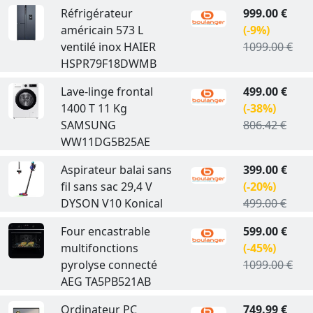
Réfrigérateur
999.00 €
américain 573 L
(-9%)
ventilé inox HAIER
1099.00 €
HSPR79F18DWMB
Lave-linge frontal
499.00 €
1400 T 11 Kg
(-38%)
SAMSUNG
806.42 €
WW11DG5B25AE
Aspirateur balai sans
399.00 €
fil sans sac 29,4 V
(-20%)
DYSON V10 Konical
499.00 €
Four encastrable
599.00 €
multifonctions
(-45%)
pyrolyse connecté
1099.00 €
AEG TA5PB521AB
Ordinateur PC
749.99 €