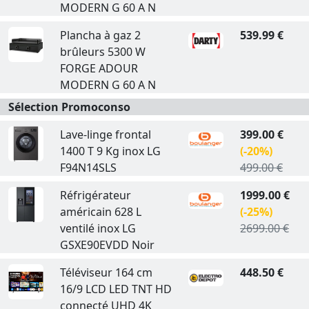
MODERN G 60 A N
Plancha à gaz 2
539.99 €
brûleurs 5300 W
FORGE ADOUR
MODERN G 60 A N
Sélection Promoconso
Lave-linge frontal
399.00 €
1400 T 9 Kg inox LG
(-20%)
F94N14SLS
499.00 €
Réfrigérateur
1999.00 €
américain 628 L
(-25%)
ventilé inox LG
2699.00 €
GSXE90EVDD Noir
Téléviseur 164 cm
448.50 €
16/9 LCD LED TNT HD
connecté UHD 4K