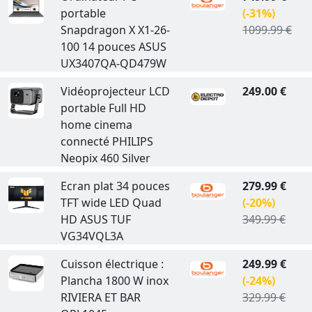
portable
(-31%)
Snapdragon X X1-26-
1099.99 €
100 14 pouces ASUS
UX3407QA-QD479W
Vidéoprojecteur LCD
249.00 €
portable Full HD
home cinema
connecté PHILIPS
Neopix 460 Silver
Ecran plat 34 pouces
279.99 €
TFT wide LED Quad
(-20%)
HD ASUS TUF
349.99 €
VG34VQL3A
Cuisson électrique :
249.99 €
Plancha 1800 W inox
(-24%)
RIVIERA ET BAR
329.99 €