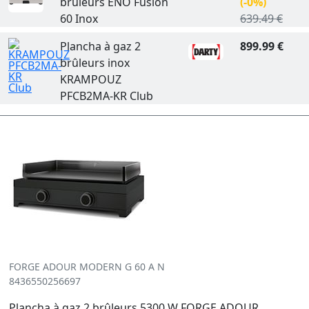
brûleurs ENO Fusion
(-0%)
60 Inox
639.49 €
Plancha à gaz 2
899.99 €
brûleurs inox
KRAMPOUZ
PFCB2MA-KR Club
FORGE ADOUR MODERN G 60 A N
8436550256697
Plancha à gaz 2 brûleurs 5300 W FORGE ADOUR