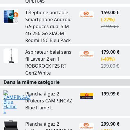
QPL1045
Téléphone portable
159.00 €
Smartphone Androïd
(-27%)
6.9 pouces dual SIM
219.99 €
4G 256 Go XIAOMI
Redmi 15C Bleu Pack
Aspirateur balai sans
179.00 €
fil Laveur 2 en 1
(-40%)
ROBOROCK F25 RT
299.00 €
Gen2 White
Dans la même catégorie
Plancha à gaz 2
199.99 €
brûleurs CAMPINGAZ
Blue Flame L
Plancha à gaz 2
299.90 €