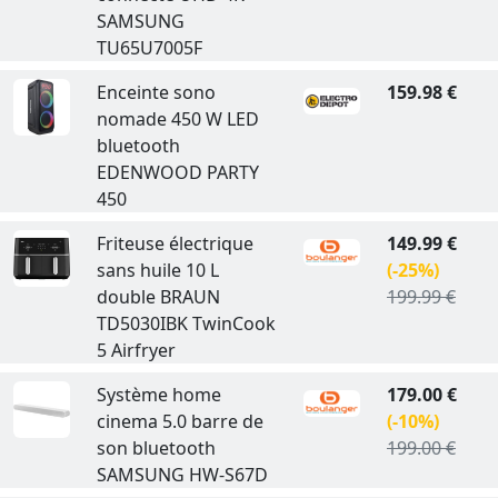
SAMSUNG
TU65U7005F
Enceinte sono
159.98 €
nomade 450 W LED
bluetooth
EDENWOOD PARTY
450
Friteuse électrique
149.99 €
sans huile 10 L
(-25%)
double BRAUN
199.99 €
TD5030IBK TwinCook
5 Airfryer
Système home
179.00 €
cinema 5.0 barre de
(-10%)
son bluetooth
199.00 €
SAMSUNG HW-S67D