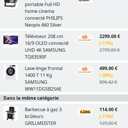
portable Full HD
home cinema
connecté PHILIPS
Neopix 460 Silver
Téléviseur 208 cm
2299.00 €
16/9 OLED connecté
(-17%)
UHD 4K SAMSUNG
2799.00 €
TQ83S90F
Lave-linge frontal
499.00 €
1400 T 11 Kg
(-38%)
SAMSUNG
806.42 €
WW11DG5B25AE
Dans la même catégorie
Barbecue à gaz 3
114.00 €
brûleurs
(-11%)
GRILLMEISTER
129.00 €