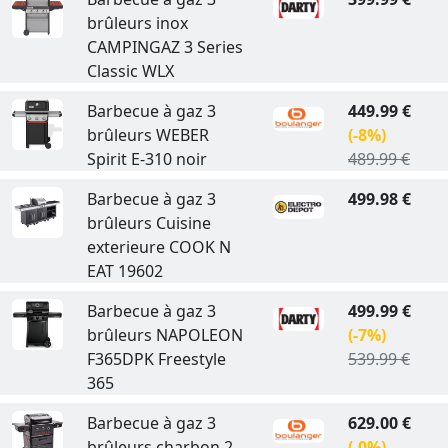
brûleurs inox
CAMPINGAZ 3 Series
Classic WLX
Barbecue à gaz 3
449.99 €
brûleurs WEBER
(-8%)
Spirit E-310 noir
489.99 €
Barbecue à gaz 3
499.98 €
brûleurs Cuisine
exterieure COOK N
EAT 19602
Barbecue à gaz 3
499.99 €
brûleurs NAPOLEON
(-7%)
F365DPK Freestyle
539.99 €
365
Barbecue à gaz 3
629.00 €
brûleurs charbon 2
(-0%)