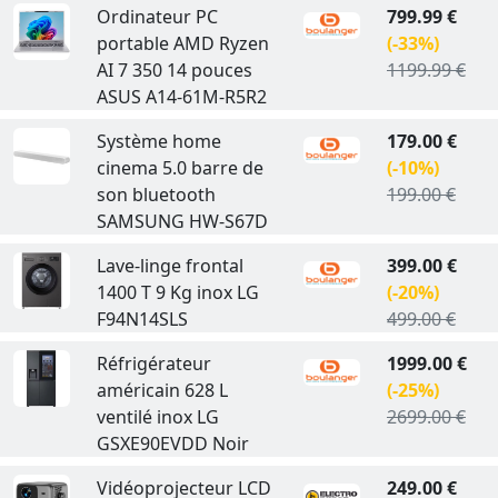
Ordinateur PC
799.99 €
portable AMD Ryzen
(-33%)
AI 7 350 14 pouces
1199.99 €
ASUS A14-61M-R5R2
Système home
179.00 €
cinema 5.0 barre de
(-10%)
son bluetooth
199.00 €
SAMSUNG HW-S67D
Lave-linge frontal
399.00 €
1400 T 9 Kg inox LG
(-20%)
F94N14SLS
499.00 €
Réfrigérateur
1999.00 €
américain 628 L
(-25%)
ventilé inox LG
2699.00 €
GSXE90EVDD Noir
Vidéoprojecteur LCD
249.00 €