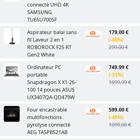
connecté UHD 4K
SAMSUNG
TU65U7005F
Aspirateur balai sans
179.00 €
fil Laveur 2 en 1
(-40%)
ROBOROCK F25 RT
299.00 €
Gen2 White
Ordinateur PC
749.99 €
portable
(-31%)
Snapdragon X X1-26-
1099.99 €
100 14 pouces ASUS
UX3407QA-QD479W
Four encastrable
599.00 €
multifonctions
(-45%)
pyrolyse connecté
1099.00 €
AEG TA5PB521AB