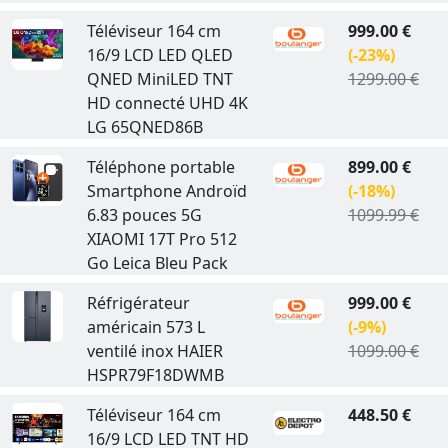
Téléviseur 164 cm
999.00 €
16/9 LCD LED QLED
(-23%)
QNED MiniLED TNT
1299.00 €
HD connecté UHD 4K
LG 65QNED86B
Téléphone portable
899.00 €
Smartphone Androïd
(-18%)
6.83 pouces 5G
1099.99 €
XIAOMI 17T Pro 512
Go Leica Bleu Pack
Réfrigérateur
999.00 €
américain 573 L
(-9%)
ventilé inox HAIER
1099.00 €
HSPR79F18DWMB
Téléviseur 164 cm
448.50 €
16/9 LCD LED TNT HD