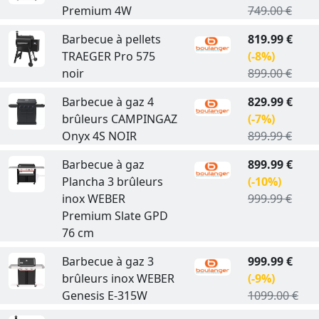
Premium 4W
749.00 €
Barbecue à pellets
819.99 €
TRAEGER Pro 575
(-8%)
noir
899.00 €
Barbecue à gaz 4
829.99 €
brûleurs CAMPINGAZ
(-7%)
Onyx 4S NOIR
899.99 €
Barbecue à gaz
899.99 €
Plancha 3 brûleurs
(-10%)
inox WEBER
999.99 €
Premium Slate GPD
76 cm
Barbecue à gaz 3
999.99 €
brûleurs inox WEBER
(-9%)
Genesis E-315W
1099.00 €