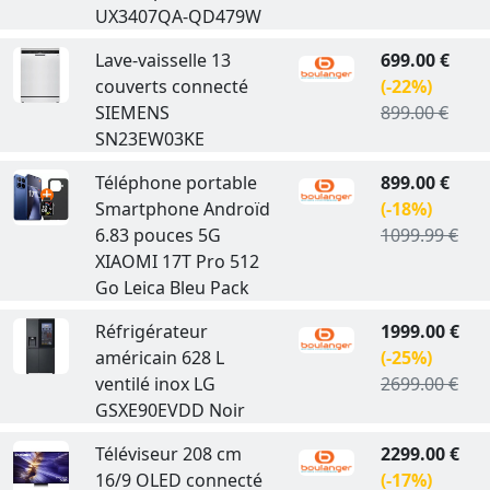
UX3407QA-QD479W
Lave-vaisselle 13
699.00 €
couverts connecté
(-22%)
SIEMENS
899.00 €
SN23EW03KE
Téléphone portable
899.00 €
Smartphone Androïd
(-18%)
6.83 pouces 5G
1099.99 €
XIAOMI 17T Pro 512
Go Leica Bleu Pack
Réfrigérateur
1999.00 €
américain 628 L
(-25%)
ventilé inox LG
2699.00 €
GSXE90EVDD Noir
Téléviseur 208 cm
2299.00 €
16/9 OLED connecté
(-17%)