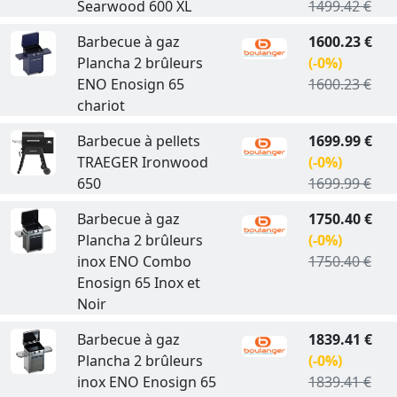
Searwood 600 XL
1499.42 €
Barbecue à gaz
1600.23 €
Plancha 2 brûleurs
(-0%)
ENO Enosign 65
1600.23 €
chariot
Barbecue à pellets
1699.99 €
TRAEGER Ironwood
(-0%)
650
1699.99 €
Barbecue à gaz
1750.40 €
Plancha 2 brûleurs
(-0%)
inox ENO Combo
1750.40 €
Enosign 65 Inox et
Noir
Barbecue à gaz
1839.41 €
Plancha 2 brûleurs
(-0%)
inox ENO Enosign 65
1839.41 €