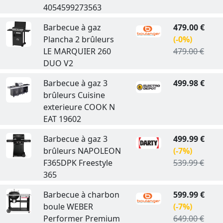
4054599273563
Barbecue à gaz
479.00 €
Plancha 2 brûleurs
(-0%)
LE MARQUIER 260
479.00 €
DUO V2
Barbecue à gaz 3
499.98 €
brûleurs Cuisine
exterieure COOK N
EAT 19602
Barbecue à gaz 3
499.99 €
brûleurs NAPOLEON
(-7%)
F365DPK Freestyle
539.99 €
365
Barbecue à charbon
599.99 €
boule WEBER
(-7%)
Performer Premium
649.00 €