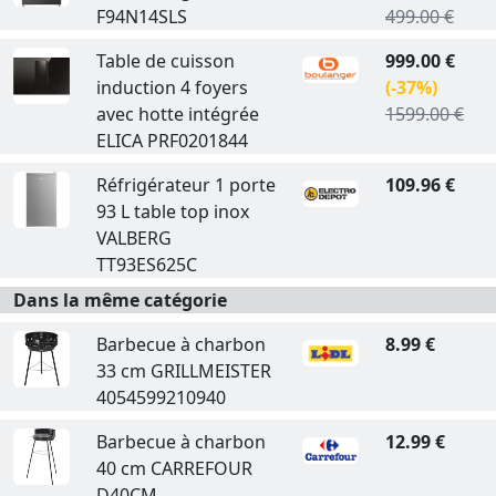
F94N14SLS
499.00 €
Table de cuisson
999.00 €
induction 4 foyers
(-37%)
avec hotte intégrée
1599.00 €
ELICA PRF0201844
Réfrigérateur 1 porte
109.96 €
93 L table top inox
VALBERG
TT93ES625C
Dans la même catégorie
Barbecue à charbon
8.99 €
33 cm GRILLMEISTER
4054599210940
Barbecue à charbon
12.99 €
40 cm CARREFOUR
D40CM