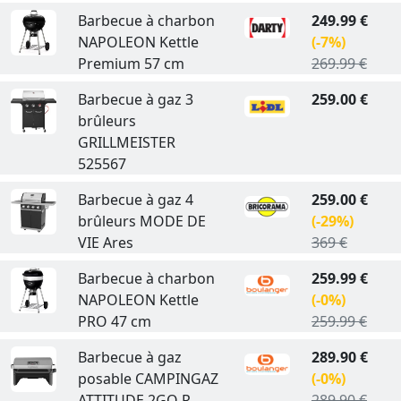
Barbecue à charbon
249.99 €
NAPOLEON Kettle
(-7%)
Premium 57 cm
269.99 €
Barbecue à gaz 3
259.00 €
brûleurs
GRILLMEISTER
525567
Barbecue à gaz 4
259.00 €
brûleurs MODE DE
(-29%)
VIE Ares
369 €
Barbecue à charbon
259.99 €
NAPOLEON Kettle
(-0%)
PRO 47 cm
259.99 €
Barbecue à gaz
289.90 €
posable CAMPINGAZ
(-0%)
ATTITUDE 2GO R
289.90 €