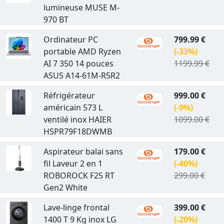
lumineuse MUSE M-
970 BT
Ordinateur PC
799.99 €
portable AMD Ryzen
(-33%)
AI 7 350 14 pouces
1199.99 €
ASUS A14-61M-R5R2
Réfrigérateur
999.00 €
américain 573 L
(-9%)
ventilé inox HAIER
1099.00 €
HSPR79F18DWMB
Aspirateur balai sans
179.00 €
fil Laveur 2 en 1
(-40%)
ROBOROCK F25 RT
299.00 €
Gen2 White
Lave-linge frontal
399.00 €
1400 T 9 Kg inox LG
(-20%)