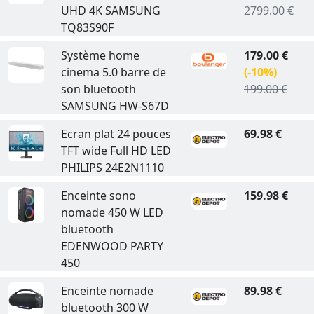
UHD 4K SAMSUNG
2799.00 €
TQ83S90F
Système home
179.00 €
cinema 5.0 barre de
(-10%)
son bluetooth
199.00 €
SAMSUNG HW-S67D
Ecran plat 24 pouces
69.98 €
TFT wide Full HD LED
PHILIPS 24E2N1110
Enceinte sono
159.98 €
nomade 450 W LED
bluetooth
EDENWOOD PARTY
450
Enceinte nomade
89.98 €
bluetooth 300 W