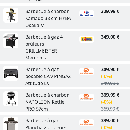
Barbecue à charbon
329.99 €
Kamado 38 cm HYBA
Osaka M
Barbecue à gaz 4
349.00 €
brûleurs
GRILLMEISTER
Memphis
Barbecue à gaz
349.90 €
posable CAMPINGAZ
(-0%)
Attitude LX
349.90 €
Barbecue à charbon
369.99 €
NAPOLEON Kettle
(-0%)
PRO 57cm
369.99 €
Barbecue à gaz
399.00 €
Plancha 2 brûleurs
(-0%)