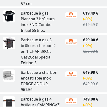
57 cm
Barbecue à gaz
619.49 €
Plancha 3 brûleurs
(-0%)
inox ENO Combo
619.49 €
Initial 65 Inox
Barbecue à gaz 3
629.00 €
brûleurs charbon 2
(-0%)
en 1 CHAR BROIL
629.00 €
Gas2Coal Special
Edition 3
Barbecue à charbon
649.99 €
encastrable inox
(-0%)
FORGE ADOUR
649.99 €
961.56
Barbecue à gaz 4
749.00 €
brûleurs CAMPINGAZ
(-0%)