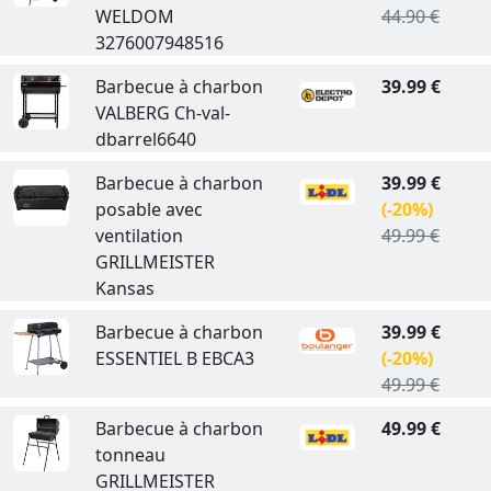
WELDOM
44.90 €
3276007948516
Barbecue à charbon
39.99 €
VALBERG Ch-val-
dbarrel6640
Barbecue à charbon
39.99 €
posable avec
(-20%)
ventilation
49.99 €
GRILLMEISTER
Kansas
Barbecue à charbon
39.99 €
ESSENTIEL B EBCA3
(-20%)
49.99 €
Barbecue à charbon
49.99 €
tonneau
GRILLMEISTER