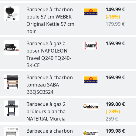
Barbecue à charbon
149.99 €
boule 57 cm WEBER
(-16%)
Original Kettle 57 cm
179.99 €
noir
Barbecue à gaz à
159.99 €
poser NAPOLEON
Travel Q240 TQ240-
BK-CE
Barbecue à charbon
169.99 €
tonneau SABA
BBQSCBS24
Barbecue à gaz 2
199.00 €
brûleurs plancha
(-23%)
NATERIAL Murcia
259 €
Barbecue à charbon
199.98 €