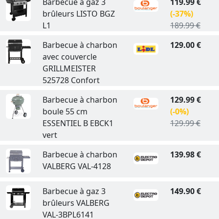
Barbecue à gaz 3
119.99 €
brûleurs LISTO BGZ
(-37%)
L1
189.99 €
Barbecue à charbon
129.00 €
avec couvercle
GRILLMEISTER
525728 Confort
Barbecue à charbon
129.99 €
boule 55 cm
(-0%)
ESSENTIEL B EBCK1
129.99 €
vert
Barbecue à charbon
139.98 €
VALBERG VAL-4128
Barbecue à gaz 3
149.90 €
brûleurs VALBERG
VAL-3BPL6141