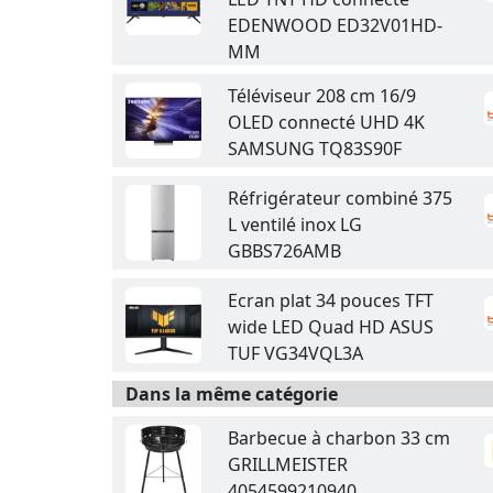
EDENWOOD ED32V01HD-
MM
Téléviseur 208 cm 16/9
OLED connecté UHD 4K
SAMSUNG TQ83S90F
Réfrigérateur combiné 375
L ventilé inox LG
GBBS726AMB
Ecran plat 34 pouces TFT
wide LED Quad HD ASUS
TUF VG34VQL3A
Dans la même catégorie
Barbecue à charbon 33 cm
GRILLMEISTER
4054599210940