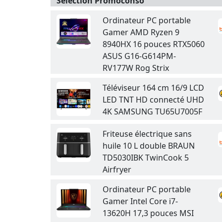
Sélection Promoconso
Ordinateur PC portable
Gamer AMD Ryzen 9
8940HX 16 pouces RTX5060
ASUS G16-G614PM-
RV177W Rog Strix
Téléviseur 164 cm 16/9 LCD
LED TNT HD connecté UHD
4K SAMSUNG TU65U7005F
Friteuse électrique sans
huile 10 L double BRAUN
TD5030IBK TwinCook 5
Airfryer
Ordinateur PC portable
Gamer Intel Core i7-
13620H 17,3 pouces MSI