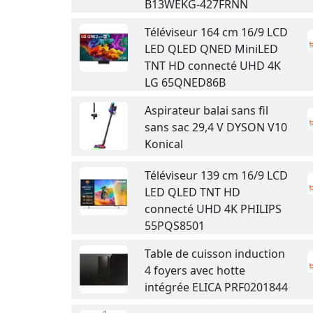
B13WEKG-427FRNN
Téléviseur 164 cm 16/9 LCD
LED QLED QNED MiniLED
TNT HD connecté UHD 4K
LG 65QNED86B
Aspirateur balai sans fil
sans sac 29,4 V DYSON V10
Konical
Téléviseur 139 cm 16/9 LCD
LED QLED TNT HD
connecté UHD 4K PHILIPS
55PQS8501
Table de cuisson induction
4 foyers avec hotte
intégrée ELICA PRF0201844