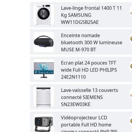
Lave-linge frontal 1400 T 11
Kg SAMSUNG
WW11DG5B25AE
Enceinte nomade
bluetooth 300 W lumineuse
MUSE M-970 BT
Ecran plat 24 pouces TFT
wide Full HD LED PHILIPS
24E2N1110
Lave-vaisselle 13 couverts
connecté SIEMENS
SN23EW03KE
Vidéoprojecteur LCD
portable Full HD home
cinema connecté PHILIPS