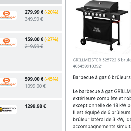
279.99 €
(-20%)
349.99 €
159.00 €
(-27%)
219.99 €
GRILLMEISTER 525722 6 brul
4054599103921
Barbecue à gaz 6 brûleur
599.00 €
(-45%)
1099.00 €
Le barbecue à gaz GRILLME
extérieure complète et rob
exceptionnelle de 18 kW p
1299.98 €
Il est équipé de 6 brûleur
brûleur latéral de 3 kW, i
accompagnements simul