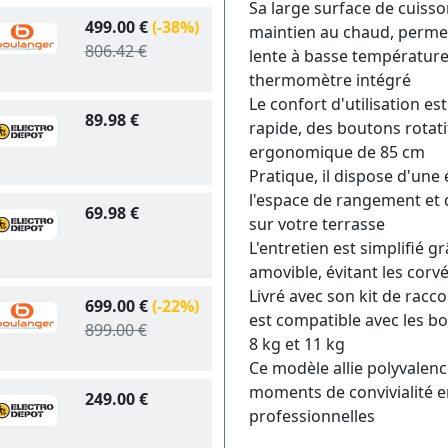
Sa large surface de cuisso
499.00 €
(-38%)
maintien au chaud, permet 
806.42 €
lente à basse température
thermomètre intégré
Le confort d'utilisation e
89.98 €
rapide, des boutons rotati
ergonomique de 85 cm
Pratique, il dispose d'une
l'espace de rangement et 
69.98 €
sur votre terrasse
L'entretien est simplifié 
amovible, évitant les corv
Livré avec son kit de racc
699.00 €
(-22%)
est compatible avec les b
899.00 €
8 kg et 11 kg
Ce modèle allie polyvalenc
moments de convivialité en
249.00 €
professionnelles