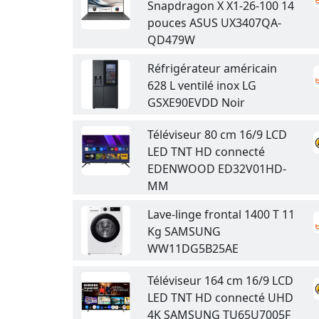
Snapdragon X X1-26-100 14
pouces ASUS UX3407QA-
QD479W
Réfrigérateur américain
628 L ventilé inox LG
GSXE90EVDD Noir
Téléviseur 80 cm 16/9 LCD
LED TNT HD connecté
EDENWOOD ED32V01HD-
MM
Lave-linge frontal 1400 T 11
Kg SAMSUNG
WW11DG5B25AE
Téléviseur 164 cm 16/9 LCD
LED TNT HD connecté UHD
4K SAMSUNG TU65U7005F