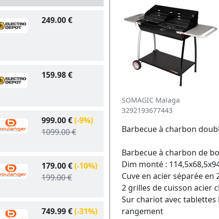
249.00 €
159.98 €
SOMAGIC Malaga
3292193677443
999.00 €
(-9%)
Barbecue à charbon doubl
1099.00 €
Barbecue à charbon de bo
Dim monté : 114,5x68,5x9
179.00 €
(-10%)
Cuve en acier séparée en 
199.00 €
2 grilles de cuisson acier
Sur chariot avec tablettes 
749.99 €
(-31%)
rangement