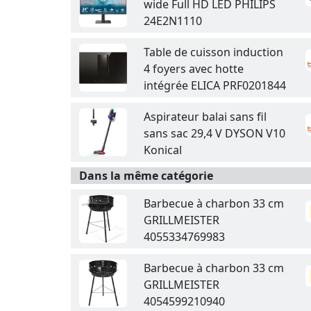
wide Full HD LED PHILIPS
24E2N1110
Table de cuisson induction
4 foyers avec hotte
intégrée ELICA PRF0201844
Aspirateur balai sans fil
sans sac 29,4 V DYSON V10
Konical
Dans la même catégorie
Barbecue à charbon 33 cm
GRILLMEISTER
4055334769983
Barbecue à charbon 33 cm
GRILLMEISTER
4054599210940