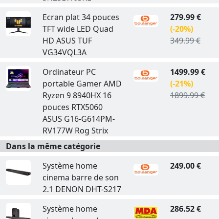
Ecran plat 34 pouces
279.99 €
TFT wide LED Quad
(-20%)
HD ASUS TUF
349.99 €
VG34VQL3A
Ordinateur PC
1499.99 €
portable Gamer AMD
(-21%)
Ryzen 9 8940HX 16
1899.99 €
pouces RTX5060
ASUS G16-G614PM-
RV177W Rog Strix
Dans la même catégorie
Système home
249.00 €
cinema barre de son
2.1 DENON DHT-S217
Système home
286.52 €