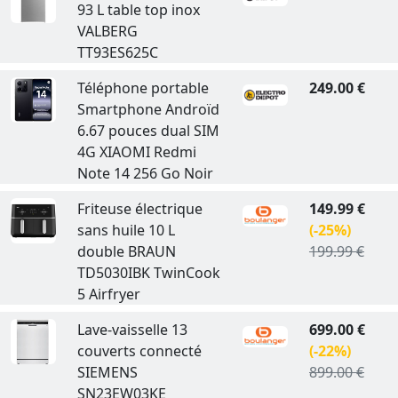
93 L table top inox
VALBERG
TT93ES625C
Téléphone portable
249.00 €
Smartphone Androïd
6.67 pouces dual SIM
4G XIAOMI Redmi
Note 14 256 Go Noir
Friteuse électrique
149.99 €
sans huile 10 L
(-25%)
double BRAUN
199.99 €
TD5030IBK TwinCook
5 Airfryer
Lave-vaisselle 13
699.00 €
couverts connecté
(-22%)
SIEMENS
899.00 €
SN23EW03KE