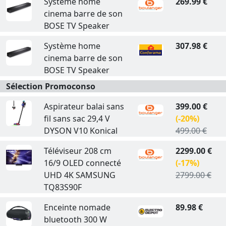
Système home
269.99 €
cinema barre de son
BOSE TV Speaker
Système home
307.98 €
cinema barre de son
BOSE TV Speaker
Sélection Promoconso
Aspirateur balai sans
399.00 €
fil sans sac 29,4 V
(-20%)
DYSON V10 Konical
499.00 €
Téléviseur 208 cm
2299.00 €
16/9 OLED connecté
(-17%)
UHD 4K SAMSUNG
2799.00 €
TQ83S90F
Enceinte nomade
89.98 €
bluetooth 300 W