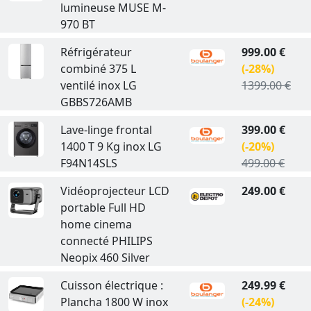
lumineuse MUSE M-
970 BT
Réfrigérateur
999.00 €
combiné 375 L
(-28%)
ventilé inox LG
1399.00 €
GBBS726AMB
Lave-linge frontal
399.00 €
1400 T 9 Kg inox LG
(-20%)
F94N14SLS
499.00 €
Vidéoprojecteur LCD
249.00 €
portable Full HD
home cinema
connecté PHILIPS
Neopix 460 Silver
Cuisson électrique :
249.99 €
Plancha 1800 W inox
(-24%)