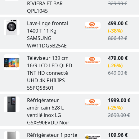
RIVIERA ET BAR
329.99 €
QPL1045
Lave-linge frontal
499.00 €
1400 T 11 Kg
(-38%)
SAMSUNG
806.42 €
WW11DG5B25AE
Téléviseur 139 cm
479.00 €
16/9 LCD LED QLED
(-26%)
TNT HD connecté
649.00 €
UHD 4K PHILIPS
55PQS8501
Réfrigérateur
1999.00 €
américain 628 L
(-25%)
ventilé inox LG
2699.00 €
GSXE90EVDD Noir
Réfrigérateur 1 porte
109.96 €