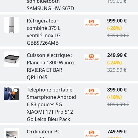
son bluetooth
199.00 €
SAMSUNG HW-S67D
Réfrigérateur
999.00 €
combiné 375 L
(-28%)
ventilé inox LG
1399.00 €
GBBS726AMB
Cuisson électrique :
249.99 €
Plancha 1800 W inox
(-24%)
RIVIERA ET BAR
329.99 €
QPL1045
Téléphone portable
899.00 €
Smartphone Androïd
(-18%)
6.83 pouces 5G
1099.99 €
XIAOMI 17T Pro 512
Go Leica Bleu Pack
Ordinateur PC
749.99 €