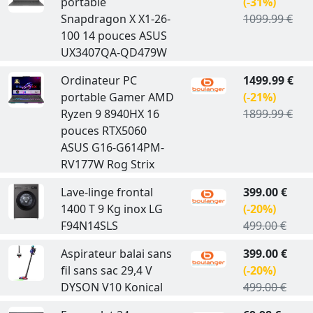
portable
(-31%)
Snapdragon X X1-26-
1099.99 €
100 14 pouces ASUS
UX3407QA-QD479W
Ordinateur PC
1499.99 €
portable Gamer AMD
(-21%)
Ryzen 9 8940HX 16
1899.99 €
pouces RTX5060
ASUS G16-G614PM-
RV177W Rog Strix
Lave-linge frontal
399.00 €
1400 T 9 Kg inox LG
(-20%)
F94N14SLS
499.00 €
Aspirateur balai sans
399.00 €
fil sans sac 29,4 V
(-20%)
DYSON V10 Konical
499.00 €