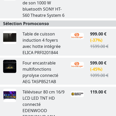
de son 1000 W
bluetooth SONY HT-
S60 Theatre System 6
Sélection Promoconso
Table de cuisson
999.00 €
induction 4 foyers
(-37%)
avec hotte intégrée
1599.00 €
ELICA PRF0201844
Four encastrable
599.00 €
multifonctions
(-45%)
pyrolyse connecté
1099.00 €
AEG TA5PB521AB
Téléviseur 80 cm 16/9
119.00 €
LCD LED TNT HD
connecté
EDENWOOD