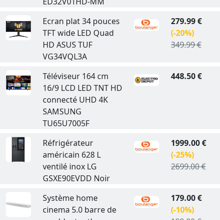
ED32V01HD-MM
Ecran plat 34 pouces
279.99 €
TFT wide LED Quad
(-20%)
HD ASUS TUF
349.99 €
VG34VQL3A
Téléviseur 164 cm
448.50 €
16/9 LCD LED TNT HD
connecté UHD 4K
SAMSUNG
TU65U7005F
Réfrigérateur
1999.00 €
américain 628 L
(-25%)
ventilé inox LG
2699.00 €
GSXE90EVDD Noir
Système home
179.00 €
cinema 5.0 barre de
(-10%)