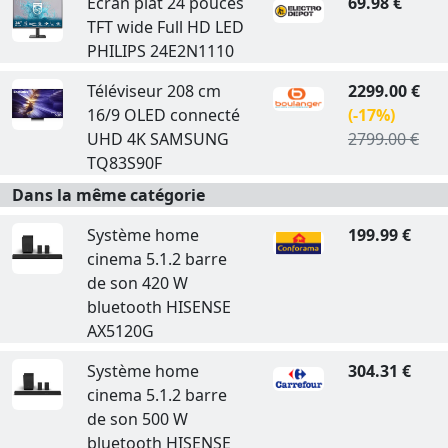
Ecran plat 24 pouces
69.98 €
TFT wide Full HD LED
PHILIPS 24E2N1110
Téléviseur 208 cm
2299.00 €
16/9 OLED connecté
(-17%)
UHD 4K SAMSUNG
2799.00 €
TQ83S90F
Dans la même catégorie
Système home
199.99 €
cinema 5.1.2 barre
de son 420 W
bluetooth HISENSE
AX5120G
Système home
304.31 €
cinema 5.1.2 barre
de son 500 W
bluetooth HISENSE