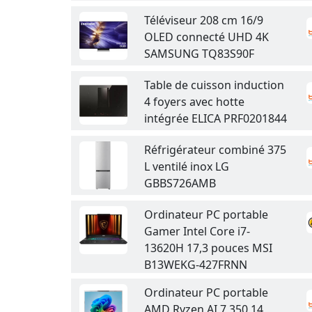
Téléviseur 208 cm 16/9
OLED connecté UHD 4K
SAMSUNG TQ83S90F
Table de cuisson induction
4 foyers avec hotte
intégrée ELICA PRF0201844
Réfrigérateur combiné 375
L ventilé inox LG
GBBS726AMB
Ordinateur PC portable
Gamer Intel Core i7-
13620H 17,3 pouces MSI
B13WEKG-427FRNN
Ordinateur PC portable
AMD Ryzen AI 7 350 14