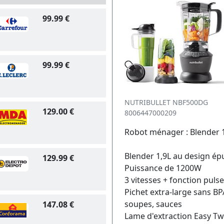
99.99 €
99.99 €
NUTRIBULLET NBF500DG
129.00 €
8006447000209
Robot ménager : Blender
Blender 1,9L au design ép
129.99 €
Puissance de 1200W
3 vitesses + fonction puls
Pichet extra-large sans BP
soupes, sauces
147.08 €
Lame d'extraction Easy Twi