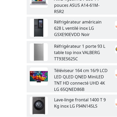
pouces ASUS A14-61M-
R5R2
Réfrigérateur américain
628 L ventilé inox LG
GSXE90EVDD Noir
Réfrigérateur 1 porte 93 L
table top inox VALBERG
TT93ES625C
Téléviseur 164 cm 16/9 LCD
LED QLED QNED MiniLED
TNT HD connecté UHD 4K
LG 65QNED86B
Lave-linge frontal 1400 T 9
Kg inox LG F94N14SLS