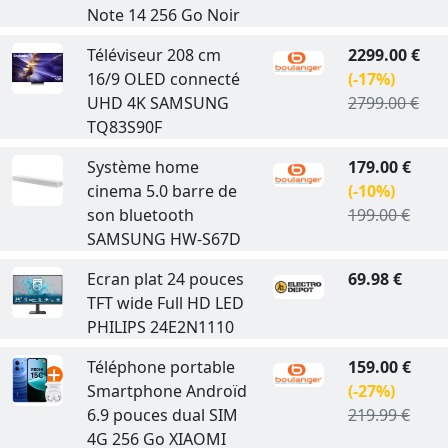
Note 14 256 Go Noir
Téléviseur 208 cm
2299.00 €
16/9 OLED connecté
(-17%)
UHD 4K SAMSUNG
2799.00 €
TQ83S90F
Système home
179.00 €
cinema 5.0 barre de
(-10%)
son bluetooth
199.00 €
SAMSUNG HW-S67D
Ecran plat 24 pouces
69.98 €
TFT wide Full HD LED
PHILIPS 24E2N1110
Téléphone portable
159.00 €
Smartphone Androïd
(-27%)
6.9 pouces dual SIM
219.99 €
4G 256 Go XIAOMI