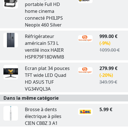
portable Full HD
home cinema
connecté PHILIPS
Neopix 460 Silver
Réfrigérateur
999.00 €
américain 573 L
(-9%)
ventilé inox HAIER
1099.00 €
HSPR79F18DWMB
Ecran plat 34 pouces
279.99 €
TFT wide LED Quad
(-20%)
HD ASUS TUF
349.99 €
VG34VQL3A
Dans la même catégorie
Brosse à dents
5.99 €
électrique à piles
CIEN CBBZ 3 A1