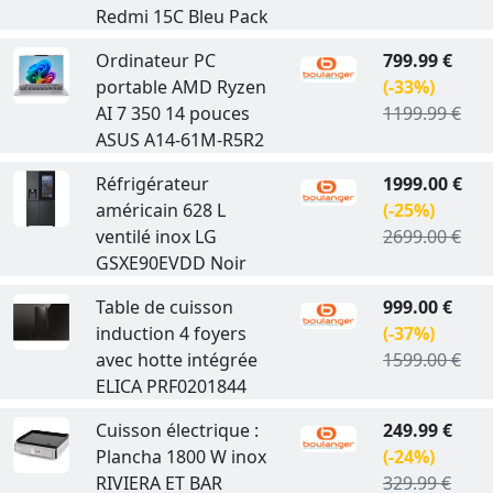
Redmi 15C Bleu Pack
Ordinateur PC
799.99 €
portable AMD Ryzen
(-33%)
AI 7 350 14 pouces
1199.99 €
ASUS A14-61M-R5R2
Réfrigérateur
1999.00 €
américain 628 L
(-25%)
ventilé inox LG
2699.00 €
GSXE90EVDD Noir
Table de cuisson
999.00 €
induction 4 foyers
(-37%)
avec hotte intégrée
1599.00 €
ELICA PRF0201844
Cuisson électrique :
249.99 €
Plancha 1800 W inox
(-24%)
RIVIERA ET BAR
329.99 €