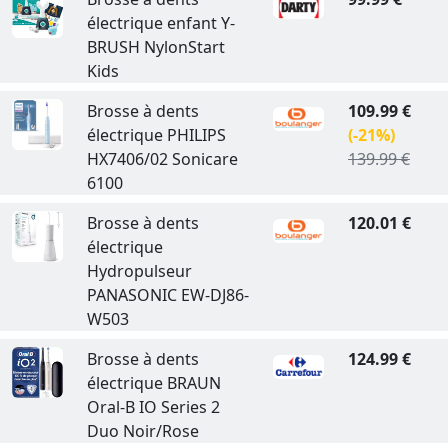
électrique enfant Y-
BRUSH NylonStart
Kids
Brosse à dents
109.99 €
électrique PHILIPS
(-21%)
HX7406/02 Sonicare
139.99 €
6100
Brosse à dents
120.01 €
électrique
Hydropulseur
PANASONIC EW-DJ86-
W503
Brosse à dents
124.99 €
électrique BRAUN
Oral-B IO Series 2
Duo Noir/Rose