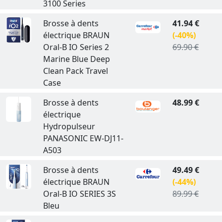
3100 Series
Brosse à dents
41.94 €
électrique BRAUN
(-40%)
Oral-B IO Series 2
69.90 €
Marine Blue Deep
Clean Pack Travel
Case
Brosse à dents
48.99 €
électrique
Hydropulseur
PANASONIC EW-DJ11-
A503
Brosse à dents
49.49 €
électrique BRAUN
(-44%)
Oral-B IO SERIES 3S
89.99 €
Bleu