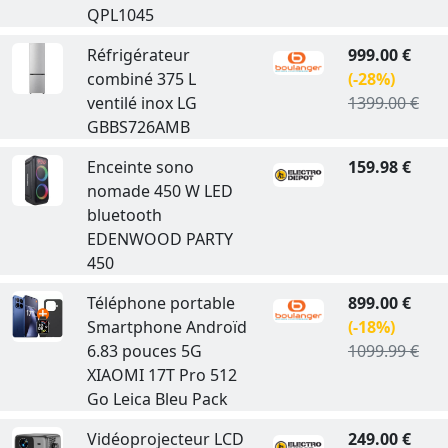
QPL1045
Réfrigérateur
999.00 €
combiné 375 L
(-28%)
ventilé inox LG
1399.00 €
GBBS726AMB
Enceinte sono
159.98 €
nomade 450 W LED
bluetooth
EDENWOOD PARTY
450
Téléphone portable
899.00 €
Smartphone Androïd
(-18%)
6.83 pouces 5G
1099.99 €
XIAOMI 17T Pro 512
Go Leica Bleu Pack
Vidéoprojecteur LCD
249.00 €