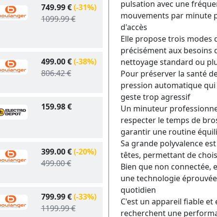
pulsation avec une fréqu
749.99 €
(-31%)
mouvements par minute pour
1099.99 €
d'accès
Elle propose trois modes 
précisément aux besoins de
499.00 €
(-38%)
nettoyage standard ou pl
806.42 €
Pour préserver la santé de
pression automatique qui l
geste trop agressif
159.98 €
Un minuteur professionne
respecter le temps de br
garantir une routine équil
Sa grande polyvalence est 
399.00 €
(-20%)
têtes, permettant de chois
499.00 €
Bien que non connectée, el
une technologie éprouvée
quotidien
799.99 €
(-33%)
C'est un appareil fiable 
1199.99 €
recherchent une performa