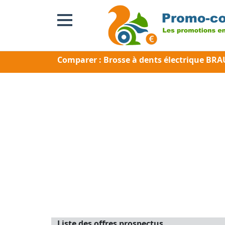
Comparer : Brosse à dents électrique BRA
Liste des offres prospectus