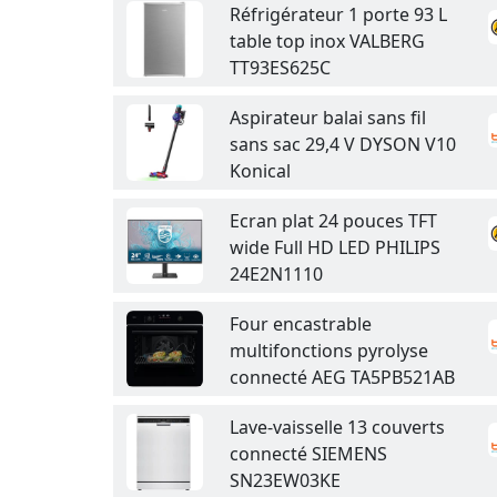
Réfrigérateur 1 porte 93 L
table top inox VALBERG
TT93ES625C
Aspirateur balai sans fil
sans sac 29,4 V DYSON V10
Konical
Ecran plat 24 pouces TFT
wide Full HD LED PHILIPS
24E2N1110
Four encastrable
multifonctions pyrolyse
connecté AEG TA5PB521AB
Lave-vaisselle 13 couverts
connecté SIEMENS
SN23EW03KE