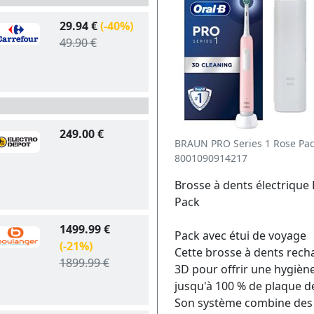
29.94 €
(-40%)
49.90 €
249.00 €
BRAUN PRO Series 1 Rose Pac
8001090914217
Brosse à dents électrique
Pack
1499.99 €
Pack avec étui de voyage
(-21%)
Cette brosse à dents recha
1899.99 €
3D pour offrir une hygièn
jusqu'à 100 % de plaque d
Son système combine des m