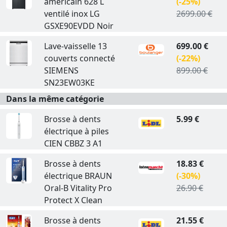
américain 628 L
(-25%)
ventilé inox LG
2699.00 €
GSXE90EVDD Noir
Lave-vaisselle 13
699.00 €
couverts connecté
(-22%)
SIEMENS
899.00 €
SN23EW03KE
Dans la même catégorie
Brosse à dents
5.99 €
électrique à piles
CIEN CBBZ 3 A1
Brosse à dents
18.83 €
électrique BRAUN
(-30%)
Oral-B Vitality Pro
26.90 €
Protect X Clean
Brosse à dents
21.55 €