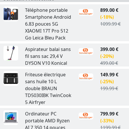
Téléphone portable
899.00 €
Smartphone Androïd
(-18%)
6.83 pouces 5G
1099.99 €
XIAOMI 17T Pro 512
Go Leica Bleu Pack
Aspirateur balai sans
399.00 €
fil sans sac 29,4 V
(-20%)
DYSON V10 Konical
499.00 €
Friteuse électrique
149.99 €
sans huile 10 L
(-25%)
double BRAUN
199.99 €
TD5030IBK TwinCook
5 Airfryer
Ordinateur PC
799.99 €
portable AMD Ryzen
(-33%)
AI 7 350 14 pouces
1199.99 €