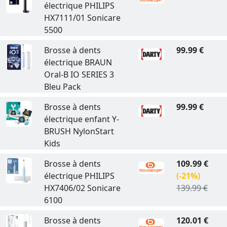
électrique PHILIPS
HX7111/01 Sonicare
5500
Brosse à dents
99.99 €
électrique BRAUN
Oral-B IO SERIES 3
Bleu Pack
Brosse à dents
99.99 €
électrique enfant Y-
BRUSH NylonStart
Kids
Brosse à dents
109.99 €
électrique PHILIPS
(-21%)
HX7406/02 Sonicare
139.99 €
6100
Brosse à dents
120.01 €