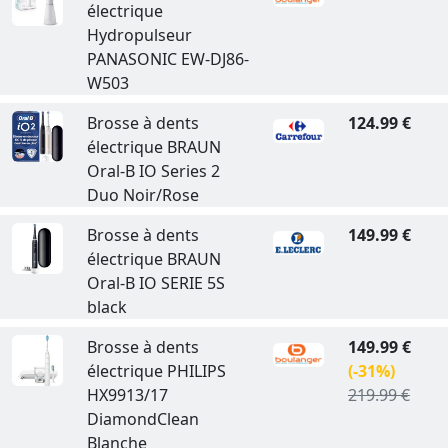
électrique
Hydropulseur
PANASONIC EW-DJ86-
W503
Brosse à dents
124.99 €
électrique BRAUN
Oral-B IO Series 2
Duo Noir/Rose
Brosse à dents
149.99 €
électrique BRAUN
Oral-B IO SERIE 5S
black
Brosse à dents
149.99 €
électrique PHILIPS
(-31%)
HX9913/17
219.99 €
DiamondClean
Blanche