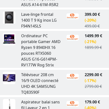
ASUS A14-61M-R5R2
Lave-linge frontal
399.00 €
1400 T 9 Kg inox LG
(-20%)
F94N14SLS
499.00 €
Ordinateur PC
1499.99 €
portable Gamer AMD
(-21%)
Ryzen 9 8940HX 16
1899.99 €
pouces RTX5060
ASUS G16-G614PM-
RV177W Rog Strix
Téléviseur 208 cm
2299.00 €
16/9 OLED connecté
(-17%)
UHD 4K SAMSUNG
2799.00 €
TQ83S90F
Aspirateur balai sans
179.00 €
fil Laveur 2 en 1
(-40%)