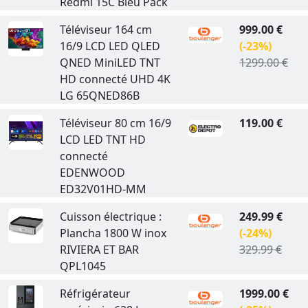
Redmi 15C Bleu Pack
Téléviseur 164 cm
999.00 €
16/9 LCD LED QLED
(-23%)
QNED MiniLED TNT
1299.00 €
HD connecté UHD 4K
LG 65QNED86B
Téléviseur 80 cm 16/9
119.00 €
LCD LED TNT HD
connecté
EDENWOOD
ED32V01HD-MM
Cuisson électrique :
249.99 €
Plancha 1800 W inox
(-24%)
RIVIERA ET BAR
329.99 €
QPL1045
Réfrigérateur
1999.00 €