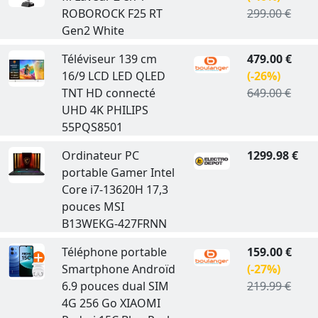
ROBOROCK F25 RT
299.00 €
Gen2 White
Téléviseur 139 cm
479.00 €
16/9 LCD LED QLED
(-26%)
TNT HD connecté
649.00 €
UHD 4K PHILIPS
55PQS8501
Ordinateur PC
1299.98 €
portable Gamer Intel
Core i7-13620H 17,3
pouces MSI
B13WEKG-427FRNN
Téléphone portable
159.00 €
Smartphone Androïd
(-27%)
6.9 pouces dual SIM
219.99 €
4G 256 Go XIAOMI