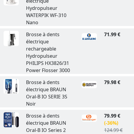
électrique
Hydropulseur
WATERPIK WF-310
Nano
Brosse à dents
71.99 €
électrique
rechargeable
Hydropulseur
PHILIPS HX3826/31
Power Flosser 3000
Brosse à dents
79.98 €
électrique BRAUN
Oral-B IO SERIE 3S
Noir
Brosse à dents
79.99 €
électrique BRAUN
(-36%)
Oral-B IO Series 2
124.99 €