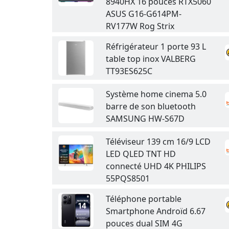
8940HX 16 pouces RTX5060
ASUS G16-G614PM-
RV177W Rog Strix
Réfrigérateur 1 porte 93 L
table top inox VALBERG
TT93ES625C
Système home cinema 5.0
barre de son bluetooth
SAMSUNG HW-S67D
Téléviseur 139 cm 16/9 LCD
LED QLED TNT HD
connecté UHD 4K PHILIPS
55PQS8501
Téléphone portable
Smartphone Androïd 6.67
pouces dual SIM 4G