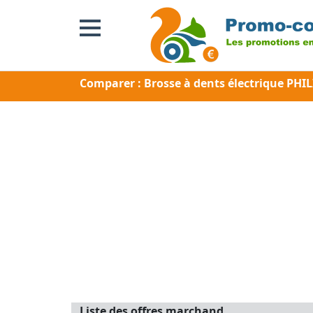
Comparer : Brosse à dents électrique PHI
Liste des offres marchand