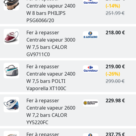
Centrale vapeur 2400
(-14%)
W 8 bars PHILIPS
251.99 €
PSG6066/20
Fer à repasser
218.00 €
Centrale vapeur 3000
W 7,5 bars CALOR
GV9711C0
Fer à repasser
219.00 €
Centrale vapeur 2400
(-26%)
W 7,5 bars POLTI
299.00 €
Vaporella XT100C
Fer à repasser
229.98 €
Centrale vapeur 2600
W 7,2 bars CALOR
YY5220FC
Fer à repasser
237.75 €