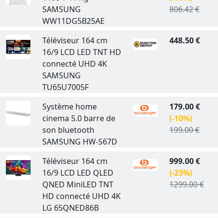
SAMSUNG
806.42 €
WW11DG5B25AE
Téléviseur 164 cm
448.50 €
16/9 LCD LED TNT HD
connecté UHD 4K
SAMSUNG
TU65U7005F
Système home
179.00 €
cinema 5.0 barre de
(-10%)
son bluetooth
199.00 €
SAMSUNG HW-S67D
Téléviseur 164 cm
999.00 €
16/9 LCD LED QLED
(-23%)
QNED MiniLED TNT
1299.00 €
HD connecté UHD 4K
LG 65QNED86B