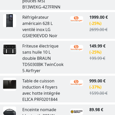
pouces MSI
B13WEKG-427FRNN
Réfrigérateur
1999.00 €
américain 628 L
(-25%)
ventilé inox LG
2699.00 €
GSXE90EVDD Noir
Friteuse électrique
149.99 €
sans huile 10 L
(-25%)
double BRAUN
199.99 €
TD5030IBK TwinCook
5 Airfryer
Table de cuisson
999.00 €
induction 4 foyers
(-37%)
avec hotte intégrée
1599.00 €
ELICA PRF0201844
Enceinte nomade
89.98 €