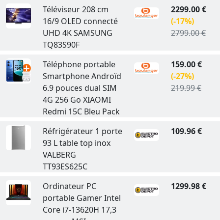
Téléviseur 208 cm
2299.00 €
16/9 OLED connecté
(-17%)
UHD 4K SAMSUNG
2799.00 €
TQ83S90F
Téléphone portable
159.00 €
Smartphone Androïd
(-27%)
6.9 pouces dual SIM
219.99 €
4G 256 Go XIAOMI
Redmi 15C Bleu Pack
Réfrigérateur 1 porte
109.96 €
93 L table top inox
VALBERG
TT93ES625C
Ordinateur PC
1299.98 €
portable Gamer Intel
Core i7-13620H 17,3