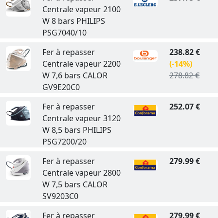
Centrale vapeur 2100
W 8 bars PHILIPS
PSG7040/10
Fer à repasser
238.82 €
Centrale vapeur 2200
(-14%)
W 7,6 bars CALOR
278.82 €
GV9E20C0
Fer à repasser
252.07 €
Centrale vapeur 3120
W 8,5 bars PHILIPS
PSG7200/20
Fer à repasser
279.99 €
Centrale vapeur 2800
W 7,5 bars CALOR
SV9203C0
Fer à repasser
279.99 €