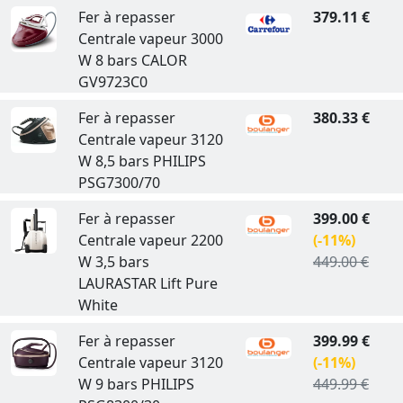
Fer à repasser
379.11 €
Centrale vapeur 3000
W 8 bars CALOR
GV9723C0
Fer à repasser
380.33 €
Centrale vapeur 3120
W 8,5 bars PHILIPS
PSG7300/70
Fer à repasser
399.00 €
Centrale vapeur 2200
(-11%)
W 3,5 bars
449.00 €
LAURASTAR Lift Pure
White
Fer à repasser
399.99 €
Centrale vapeur 3120
(-11%)
W 9 bars PHILIPS
449.99 €