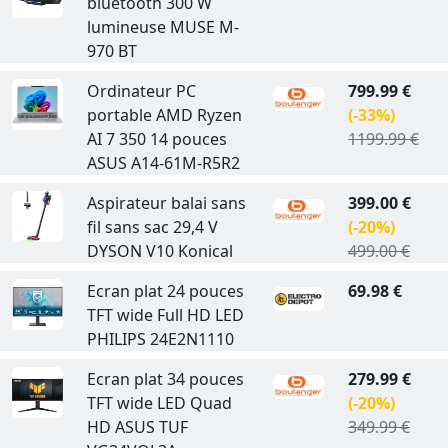
bluetooth 300 W
lumineuse MUSE M-
970 BT
Ordinateur PC
799.99 €
portable AMD Ryzen
(-33%)
AI 7 350 14 pouces
1199.99 €
ASUS A14-61M-R5R2
Aspirateur balai sans
399.00 €
fil sans sac 29,4 V
(-20%)
DYSON V10 Konical
499.00 €
Ecran plat 24 pouces
69.98 €
TFT wide Full HD LED
PHILIPS 24E2N1110
Ecran plat 34 pouces
279.99 €
TFT wide LED Quad
(-20%)
HD ASUS TUF
349.99 €