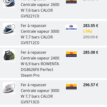
Centrale vapeur 2600
W 7,6 bars CALOR
GV9221C0
Fer à repasser
283.05 €
Centrale vapeur 3000
(-5%)
W 7,7 bars CALOR
299.99 €
GV9712C0
Fer à repasser
285.08 €
Centrale vapeur 2400
W 6,9 bars ROWENTA
DG8626F0 Perfect
Steam Pro
Fer à repasser
296.57 €
Centrale vapeur 3000
W 7,7 bars CALOR
GV9713C0