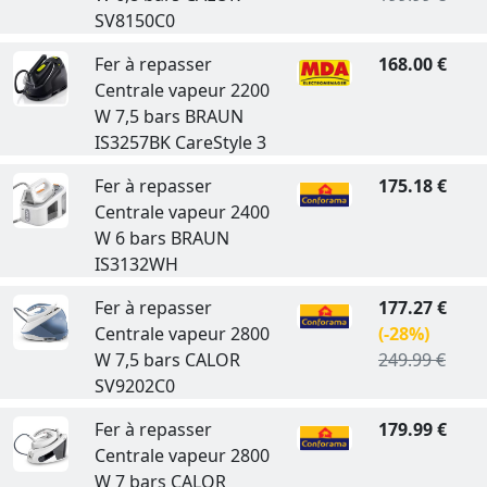
SV8150C0
Fer à repasser
168.00 €
Centrale vapeur 2200
W 7,5 bars BRAUN
IS3257BK CareStyle 3
Fer à repasser
175.18 €
Centrale vapeur 2400
W 6 bars BRAUN
IS3132WH
Fer à repasser
177.27 €
Centrale vapeur 2800
(-28%)
W 7,5 bars CALOR
249.99 €
SV9202C0
Fer à repasser
179.99 €
Centrale vapeur 2800
W 7 bars CALOR