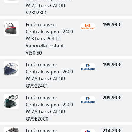
W 7,2 bars CALOR
SV8023C0
Fer à repasser
199.99 €
Centrale vapeur 2400
W 8 bars POLTI
Vaporella Instant
VI50.50
Fer à repasser
199.99 €
Centrale vapeur 2600
W 7,5 bars CALOR
GV9224C1
Fer à repasser
209.99 €
Centrale vapeur 2200
W 7,5 bars CALOR
GV9E20C0
Fer à repasser
214.29 €