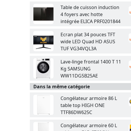
Table de cuisson induction
4 foyers avec hotte
intégrée ELICA PRF0201844
Ecran plat 34 pouces TFT
wide LED Quad HD ASUS
TUF VG34VQL3A
Lave-linge frontal 1400 T 11
Kg SAMSUNG
WW11DG5B25AE
Dans la même catégorie
Congélateur armoire 86 L
table top HIGH ONE
TTF86DW625C
Congélateur armoire 60 L