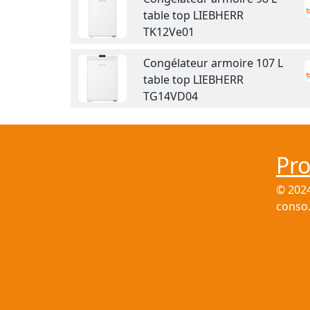
table top LIEBHERR
TK12Ve01
Congélateur armoire 107 L
table top LIEBHERR
TG14VD04
Pr
© 202
conso