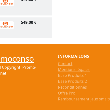
549.00 €
omoconso
INFORMATIONS
Contact
4 Copyright: Promo-
Mentions légales
.net
Base Produits 1
Base Produits 2
Reconditionnés
Offre Pro
Remboursement jeux sms t