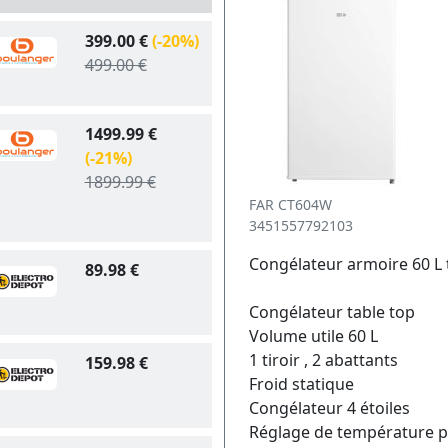
399.00 €
(-20%)
499.00 €
1499.99 €
(-21%)
1899.99 €
FAR CT604W
3451557792103
Congélateur armoire 60 L
89.98 €
Congélateur table top
Volume utile 60 L
1 tiroir , 2 abattants
159.98 €
Froid statique
Congélateur 4 étoiles
Réglage de température p