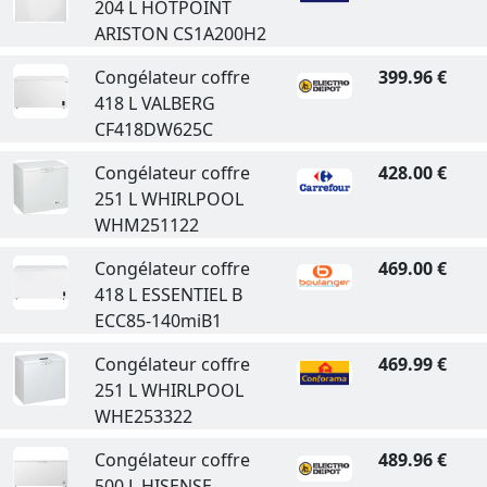
204 L HOTPOINT
ARISTON CS1A200H2
Congélateur coffre
399.96 €
418 L VALBERG
CF418DW625C
Congélateur coffre
428.00 €
251 L WHIRLPOOL
WHM251122
Congélateur coffre
469.00 €
418 L ESSENTIEL B
ECC85-140miB1
Congélateur coffre
469.99 €
251 L WHIRLPOOL
WHE253322
Congélateur coffre
489.96 €
500 L HISENSE