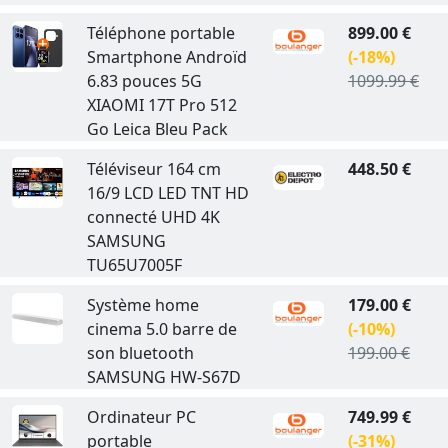
Téléphone portable
899.00 €
Smartphone Androïd
(-18%)
6.83 pouces 5G
1099.99 €
XIAOMI 17T Pro 512
Go Leica Bleu Pack
Téléviseur 164 cm
448.50 €
16/9 LCD LED TNT HD
connecté UHD 4K
SAMSUNG
TU65U7005F
Système home
179.00 €
cinema 5.0 barre de
(-10%)
son bluetooth
199.00 €
SAMSUNG HW-S67D
Ordinateur PC
749.99 €
portable
(-31%)