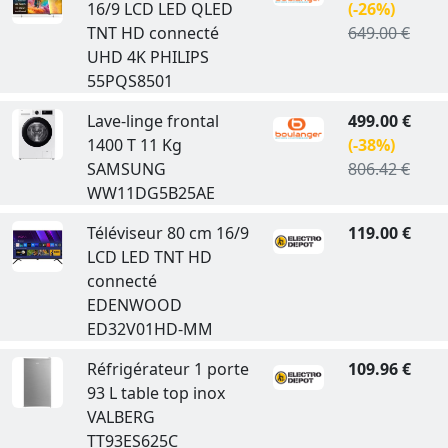
16/9 LCD LED QLED
(-26%)
TNT HD connecté
649.00 €
UHD 4K PHILIPS
55PQS8501
Lave-linge frontal
499.00 €
1400 T 11 Kg
(-38%)
SAMSUNG
806.42 €
WW11DG5B25AE
Téléviseur 80 cm 16/9
119.00 €
LCD LED TNT HD
connecté
EDENWOOD
ED32V01HD-MM
Réfrigérateur 1 porte
109.96 €
93 L table top inox
VALBERG
TT93ES625C