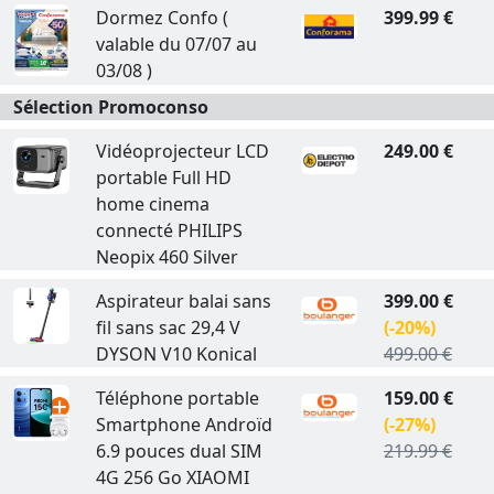
Dormez Confo (
399.99 €
valable du 07/07 au
03/08 )
Sélection Promoconso
Vidéoprojecteur LCD
249.00 €
portable Full HD
home cinema
connecté PHILIPS
Neopix 460 Silver
Aspirateur balai sans
399.00 €
fil sans sac 29,4 V
(-20%)
DYSON V10 Konical
499.00 €
Téléphone portable
159.00 €
Smartphone Androïd
(-27%)
6.9 pouces dual SIM
219.99 €
4G 256 Go XIAOMI