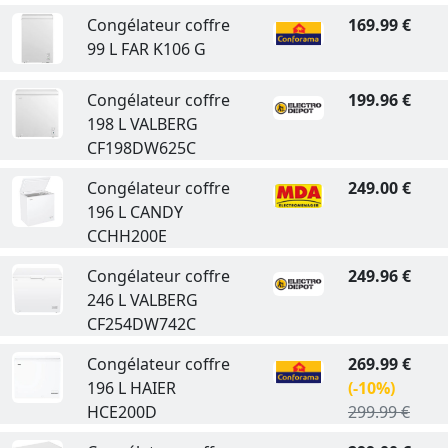
Congélateur coffre
169.99 €
99 L FAR K106 G
Congélateur coffre
199.96 €
198 L VALBERG
CF198DW625C
Congélateur coffre
249.00 €
196 L CANDY
CCHH200E
Congélateur coffre
249.96 €
246 L VALBERG
CF254DW742C
Congélateur coffre
269.99 €
196 L HAIER
(-10%)
HCE200D
299.99 €