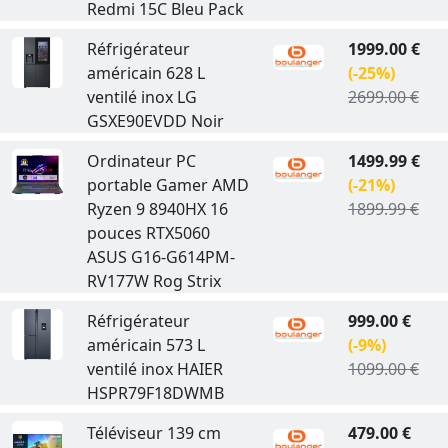
Redmi 15C Bleu Pack
Réfrigérateur
1999.00 €
américain 628 L
(-25%)
ventilé inox LG
2699.00 €
GSXE90EVDD Noir
Ordinateur PC
1499.99 €
portable Gamer AMD
(-21%)
Ryzen 9 8940HX 16
1899.99 €
pouces RTX5060
ASUS G16-G614PM-
RV177W Rog Strix
Réfrigérateur
999.00 €
américain 573 L
(-9%)
ventilé inox HAIER
1099.00 €
HSPR79F18DWMB
Téléviseur 139 cm
479.00 €