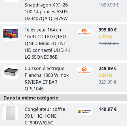
Snapdragon X X1-26-
1099.99 €
100 14 pouces ASUS
UX3407QA-QD479W
Téléviseur 164 cm
999.00 €
16/9 LCD LED QLED
(-23%)
QNED MiniLED TNT
1299.00 €
HD connecté UHD 4K
LG 65QNED86B
Cuisson électrique :
249.99 €
Plancha 1800 W inox
(-24%)
RIVIERA ET BAR
329.99 €
QPL1045
Dans la même catégorie
Congélateur coffre
149.97 €
99 L HIGH ONE
CF99DW625C