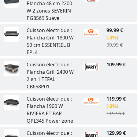
Plancha 48 cm 2200
W 2 zones SEVERIN
PG8569 Suave
Cuisson électrique :
99.99 €
Plancha Grill 1800 W
(-0%)
50 cm ESSENTIEL B
99.99 €
EPL4
Cuisson électrique :
109.99 €
Plancha Grill 2400 W
2 en 1 TEFAL
CB658P01
Cuisson électrique :
119.99 €
Plancha 1900 W
(-0%)
RIVIERA ET BAR
119.99 €
QPL345 Power zone
Cuisson électrique :
129.99 €