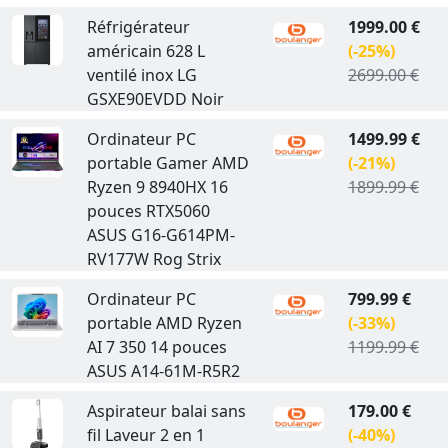
Réfrigérateur
1999.00 €
américain 628 L
(-25%)
ventilé inox LG
2699.00 €
GSXE90EVDD Noir
Ordinateur PC
1499.99 €
portable Gamer AMD
(-21%)
Ryzen 9 8940HX 16
1899.99 €
pouces RTX5060
ASUS G16-G614PM-
RV177W Rog Strix
Ordinateur PC
799.99 €
portable AMD Ryzen
(-33%)
AI 7 350 14 pouces
1199.99 €
ASUS A14-61M-R5R2
Aspirateur balai sans
179.00 €
fil Laveur 2 en 1
(-40%)