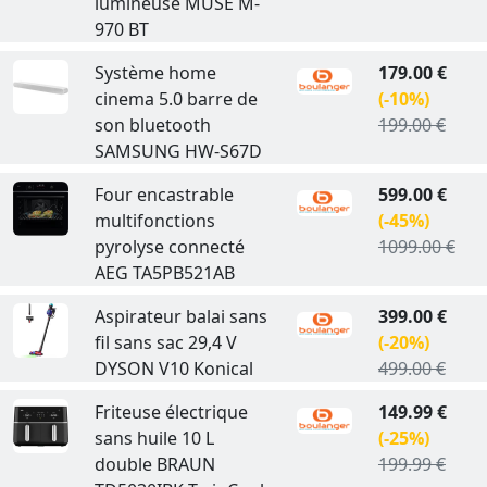
lumineuse MUSE M-
970 BT
Système home
179.00 €
cinema 5.0 barre de
(-10%)
son bluetooth
199.00 €
SAMSUNG HW-S67D
Four encastrable
599.00 €
multifonctions
(-45%)
pyrolyse connecté
1099.00 €
AEG TA5PB521AB
Aspirateur balai sans
399.00 €
fil sans sac 29,4 V
(-20%)
DYSON V10 Konical
499.00 €
Friteuse électrique
149.99 €
sans huile 10 L
(-25%)
double BRAUN
199.99 €