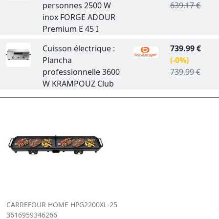
personnes 2500 W
639.17 €
inox FORGE ADOUR
Premium E 45 I
Cuisson électrique :
739.99 €
Plancha
(-0%)
professionnelle 3600
739.99 €
W KRAMPOUZ Club
CARREFOUR HOME HPG2200XL-25
3616959346266