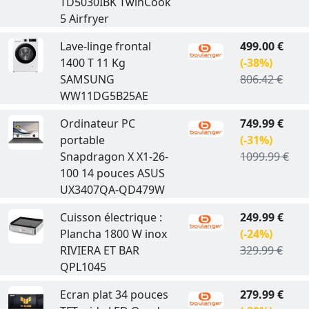
TD5030IBK TwinCook
5 Airfryer
Lave-linge frontal
499.00 €
1400 T 11 Kg
(-38%)
SAMSUNG
806.42 €
WW11DG5B25AE
Ordinateur PC
749.99 €
portable
(-31%)
Snapdragon X X1-26-
1099.99 €
100 14 pouces ASUS
UX3407QA-QD479W
Cuisson électrique :
249.99 €
Plancha 1800 W inox
(-24%)
RIVIERA ET BAR
329.99 €
QPL1045
Ecran plat 34 pouces
279.99 €