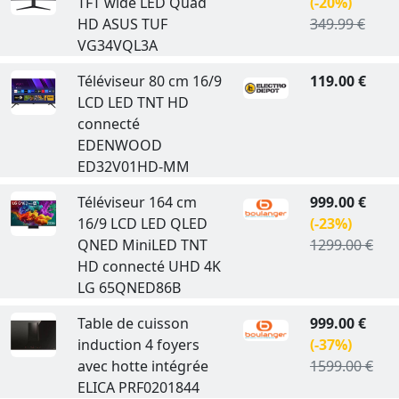
TFT wide LED Quad
(-20%)
HD ASUS TUF
349.99 €
VG34VQL3A
Téléviseur 80 cm 16/9
119.00 €
LCD LED TNT HD
connecté
EDENWOOD
ED32V01HD-MM
Téléviseur 164 cm
999.00 €
16/9 LCD LED QLED
(-23%)
QNED MiniLED TNT
1299.00 €
HD connecté UHD 4K
LG 65QNED86B
Table de cuisson
999.00 €
induction 4 foyers
(-37%)
avec hotte intégrée
1599.00 €
ELICA PRF0201844