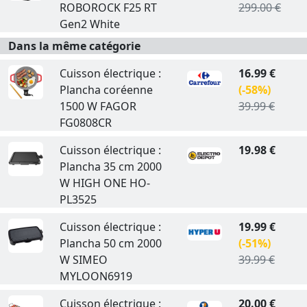
ROBOROCK F25 RT
299.00 €
Gen2 White
Dans la même catégorie
Cuisson électrique :
16.99 €
Plancha coréenne
(-58%)
1500 W FAGOR
39.99 €
FG0808CR
Cuisson électrique :
19.98 €
Plancha 35 cm 2000
W HIGH ONE HO-
PL3525
Cuisson électrique :
19.99 €
Plancha 50 cm 2000
(-51%)
W SIMEO
39.99 €
MYLOON6919
Cuisson électrique :
20.00 €