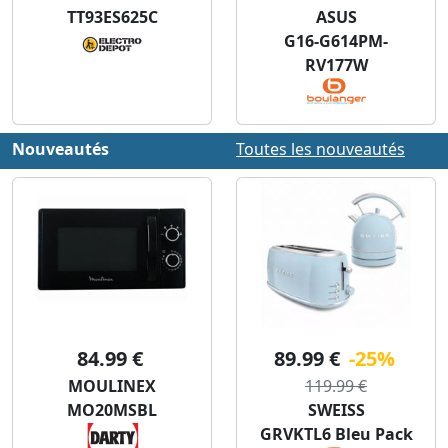
TT93ES625C
ASUS
G16-G614PM-
RV177W
Nouveautés
Toutes les nouveautés
84.99 €
89.99 €
-25%
MOULINEX
119.99 €
MO20MSBL
SWEISS
GRVKTL6 Bleu Pack