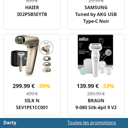
699 €
29.99 €
HAIER
SAMSUNG
ID2P5B5EYTB
Tuned by AKG USB
Type-C Noir
299.99 €
-39%
139.99 €
-33%
499 €
209.99 €
SILK N
BRAUN
SEV1PE1CC001
9-080 Silk-épil 9 V2
Darty
Toutes les promotions