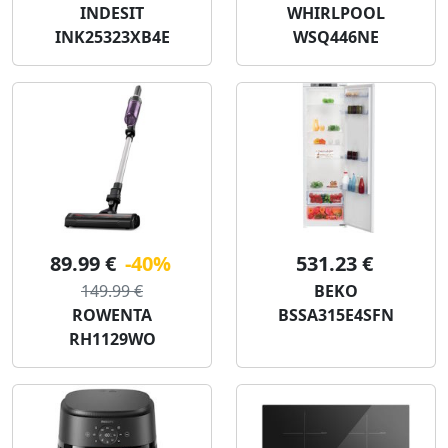
INDESIT
WHIRLPOOL
INK25323XB4E
WSQ446NE
89.99 €
-40%
531.23 €
149.99 €
BEKO
ROWENTA
BSSA315E4SFN
RH1129WO