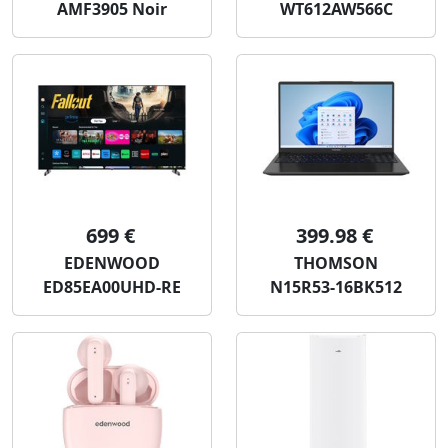
AMF3905 Noir
WT612AW566C
699 €
399.98 €
EDENWOOD
THOMSON
ED85EA00UHD-RE
N15R53-16BK512