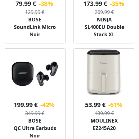
79.99 €
-38%
173.99 €
-35%
129.99 €
269.99 €
BOSE
NINJA
SoundLink Micro
SL400EU Double
Noir
Stack XL
199.99 €
-42%
53.99 €
-61%
349.99 €
139.99 €
BOSE
MOULINEX
QC Ultra Earbuds
EZ245A20
Noir