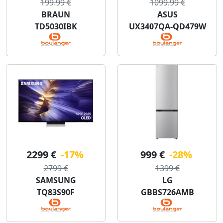
199.99 €
1099.99 €
BRAUN
ASUS
TD5030IBK
UX3407QA-QD479W
2299 €
-17%
999 €
-28%
2799 €
1399 €
SAMSUNG
LG
TQ83S90F
GBBS726AMB