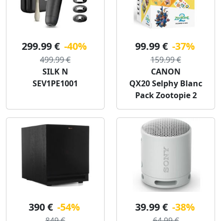
299.99 €
-40%
99.99 €
-37%
499.99 €
159.99 €
SILK N
CANON
SEV1PE1001
QX20 Selphy Blanc
Pack Zootopie 2
390 €
-54%
39.99 €
-38%
849 €
64.99 €