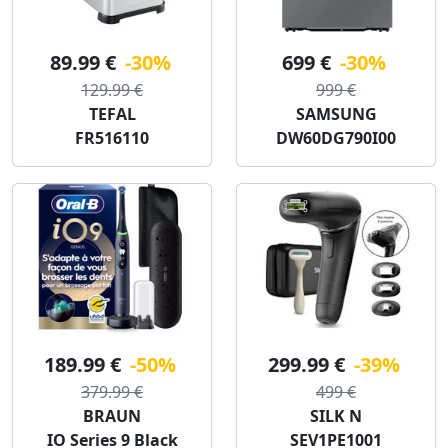
89.99 €
-30%
699 €
-30%
129.99 €
999 €
TEFAL
SAMSUNG
FR516110
DW60DG790I00
189.99 €
-50%
299.99 €
-39%
379.99 €
499 €
BRAUN
SILK N
IO Series 9 Black
SEV1PE1001