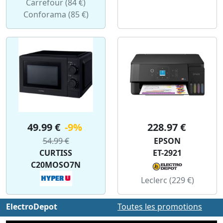
Carrefour (84 €)
Conforama (85 €)
49.99 €
-9%
228.97 €
54.99 €
EPSON
CURTISS
ET-2921
C20MOSO7N
Leclerc (229 €)
ElectroDepot
Toutes les promotions