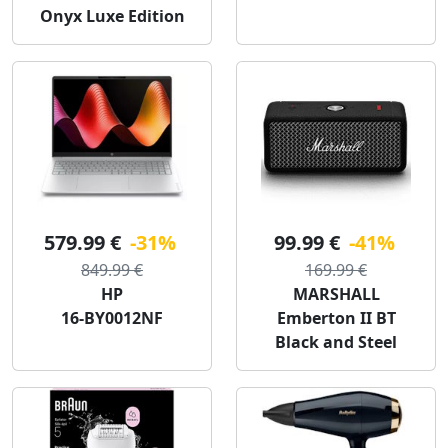
Onyx Luxe Edition
579.99 €
-31%
99.99 €
-41%
849.99 €
169.99 €
HP
MARSHALL
16-BY0012NF
Emberton II BT
Black and Steel