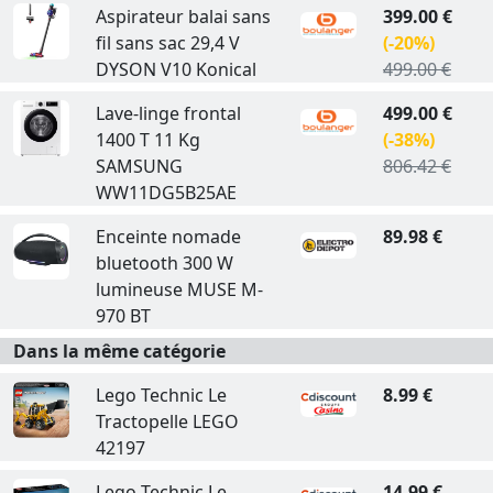
Aspirateur balai sans
399.00 €
fil sans sac 29,4 V
(-20%)
DYSON V10 Konical
499.00 €
Lave-linge frontal
499.00 €
1400 T 11 Kg
(-38%)
SAMSUNG
806.42 €
WW11DG5B25AE
Enceinte nomade
89.98 €
bluetooth 300 W
lumineuse MUSE M-
970 BT
Dans la même catégorie
Lego Technic Le
8.99 €
Tractopelle LEGO
42197
Lego Technic Le
14.99 €