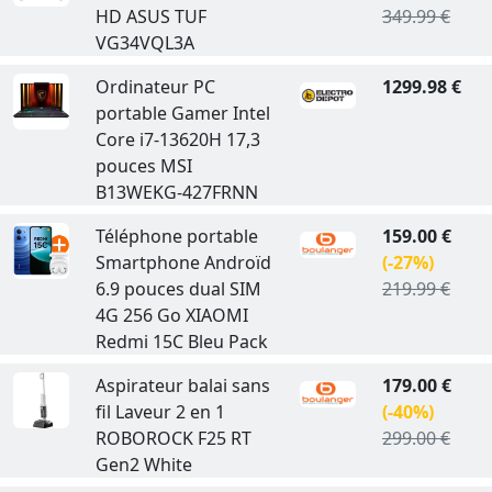
HD ASUS TUF
349.99 €
VG34VQL3A
Ordinateur PC
1299.98 €
portable Gamer Intel
Core i7-13620H 17,3
pouces MSI
B13WEKG-427FRNN
Téléphone portable
159.00 €
Smartphone Androïd
(-27%)
6.9 pouces dual SIM
219.99 €
4G 256 Go XIAOMI
Redmi 15C Bleu Pack
Aspirateur balai sans
179.00 €
fil Laveur 2 en 1
(-40%)
ROBOROCK F25 RT
299.00 €
Gen2 White