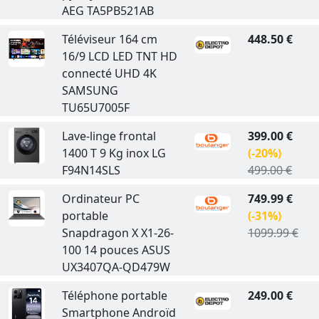
AEG TA5PB521AB
Téléviseur 164 cm
448.50 €
16/9 LCD LED TNT HD
connecté UHD 4K
SAMSUNG
TU65U7005F
Lave-linge frontal
399.00 €
1400 T 9 Kg inox LG
(-20%)
F94N14SLS
499.00 €
Ordinateur PC
749.99 €
portable
(-31%)
Snapdragon X X1-26-
1099.99 €
100 14 pouces ASUS
UX3407QA-QD479W
Téléphone portable
249.00 €
Smartphone Androïd