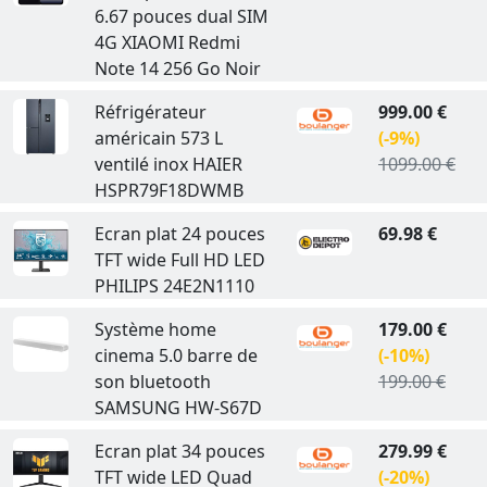
6.67 pouces dual SIM
4G XIAOMI Redmi
Note 14 256 Go Noir
Réfrigérateur
999.00 €
américain 573 L
(-9%)
ventilé inox HAIER
1099.00 €
HSPR79F18DWMB
Ecran plat 24 pouces
69.98 €
TFT wide Full HD LED
PHILIPS 24E2N1110
Système home
179.00 €
cinema 5.0 barre de
(-10%)
son bluetooth
199.00 €
SAMSUNG HW-S67D
Ecran plat 34 pouces
279.99 €
TFT wide LED Quad
(-20%)