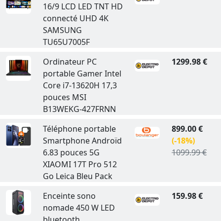
16/9 LCD LED TNT HD
connecté UHD 4K
SAMSUNG
TU65U7005F
Ordinateur PC
1299.98 €
portable Gamer Intel
Core i7-13620H 17,3
pouces MSI
B13WEKG-427FRNN
Téléphone portable
899.00 €
Smartphone Androïd
(-18%)
6.83 pouces 5G
1099.99 €
XIAOMI 17T Pro 512
Go Leica Bleu Pack
Enceinte sono
159.98 €
nomade 450 W LED
bluetooth