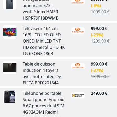
américain 573 L
(-9%)
ventilé inox HAIER
1099.00 €
HSPR79F18DWMB
Téléviseur 164 cm
999.00 €
16/9 LCD LED QLED
(-23%)
QNED MiniLED TNT
1299.00 €
HD connecté UHD 4K
LG 65QNED86B
Table de cuisson
999.00 €
induction 4 foyers
(-37%)
avec hotte intégrée
1599.00 €
ELICA PRF0201844
Téléphone portable
249.00 €
Smartphone Androïd
6.67 pouces dual SIM
4G XIAOMI Redmi