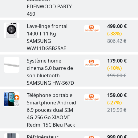
EDENWOOD PARTY
450
Lave-linge frontal
499.00 €
1400 T 11 Kg
(-38%)
SAMSUNG
806.42 €
WW11DG5B25AE
Système home
179.00 €
cinema 5.0 barre de
(-10%)
son bluetooth
199.00 €
SAMSUNG HW-S67D
Téléphone portable
159.00 €
Smartphone Androïd
(-27%)
6.9 pouces dual SIM
219.99 €
4G 256 Go XIAOMI
Redmi 15C Bleu Pack
Réfrigérateur
999.00 €