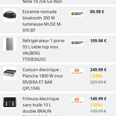
Note 14 256 Go Noir
Enceinte nomade
89.98 €
bluetooth 300 W
lumineuse MUSE M-
970 BT
Réfrigérateur 1 porte
109.96 €
93 L table top inox
VALBERG
TT93ES625C
Cuisson électrique :
249.99 €
Plancha 1800 W inox
(-24%)
RIVIERA ET BAR
329.99 €
QPL1045
Friteuse électrique
149.99 €
sans huile 10 L
(-25%)
double BRAUN
199.99 €