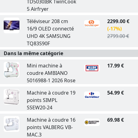
TD5030IBK TwinCook
5 Airfryer
Téléviseur 208 cm
2299.00 €
16/9 OLED connecté
(-17%)
UHD 4K SAMSUNG
2799.00 €
TQ83S90F
Dans la même catégorie
Mini machine à
17.99 €
coudre AMBIANO
5016988-1 2026 Rose
Machine à coudre 19
54.99 €
points SIMPL
SSEW20-24
Machine à coudre 16
69.98 €
points VALBERG VB-
MAC.3