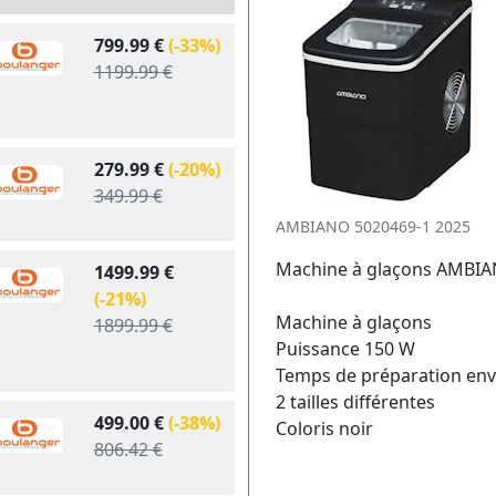
799.99 €
(-33%)
1199.99 €
279.99 €
(-20%)
349.99 €
AMBIANO 5020469-1 2025
Machine à glaçons AMBIA
1499.99 €
(-21%)
Machine à glaçons
1899.99 €
Puissance 150 W
Temps de préparation env.
2 tailles différentes
499.00 €
(-38%)
Coloris noir
806.42 €