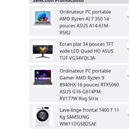
Sélection Promoconso
Ordinateur PC portable
AMD Ryzen AI 7 350 14
pouces ASUS A14-61M-
R5R2
Ecran plat 34 pouces TFT
wide LED Quad HD ASUS
TUF VG34VQL3A
Ordinateur PC portable
Gamer AMD Ryzen 9
8940HX 16 pouces RTX5060
ASUS G16-G614PM-
RV177W Rog Strix
Lave-linge frontal 1400 T 11
Kg SAMSUNG
WW11DG5B25AE