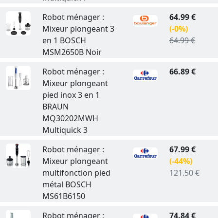
Robot ménager :
64.99 €
Mixeur plongeant 3
(-0%)
en 1 BOSCH
64.99 €
MSM2650B Noir
Robot ménager :
66.89 €
Mixeur plongeant
pied inox 3 en 1
BRAUN
MQ30202MWH
Multiquick 3
Robot ménager :
67.99 €
Mixeur plongeant
(-44%)
multifonction pied
121.50 €
métal BOSCH
MS61B6150
Robot ménager :
74.84 €