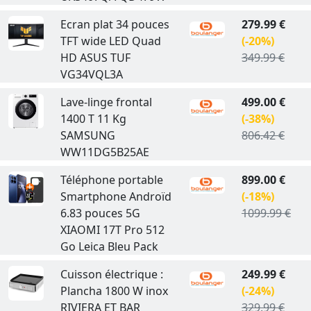
Ecran plat 34 pouces
279.99 €
TFT wide LED Quad
(-20%)
HD ASUS TUF
349.99 €
VG34VQL3A
Lave-linge frontal
499.00 €
1400 T 11 Kg
(-38%)
SAMSUNG
806.42 €
WW11DG5B25AE
Téléphone portable
899.00 €
Smartphone Androïd
(-18%)
6.83 pouces 5G
1099.99 €
XIAOMI 17T Pro 512
Go Leica Bleu Pack
Cuisson électrique :
249.99 €
Plancha 1800 W inox
(-24%)
RIVIERA ET BAR
329.99 €