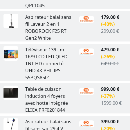
QPL1045
Aspirateur balai sans
179.00 €
fil Laveur 2 en 1
(-40%)
ROBOROCK F25 RT
299.00 €
Gen2 White
Téléviseur 139 cm
479.00 €
16/9 LCD LED QLED
(-26%)
TNT HD connecté
649.00 €
UHD 4K PHILIPS
55PQS8501
Table de cuisson
999.00 €
induction 4 foyers
(-37%)
avec hotte intégrée
1599.00 €
ELICA PRF0201844
Aspirateur balai sans
399.00 €
fil sans sac 29,4 V
(-20%)