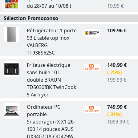
du 28/07 au 10/08 )
19.99 €
Sélection Promoconso
Réfrigérateur 1 porte
109.96 €
93 L table top inox
VALBERG
TT93ES625C
Friteuse électrique
149.99 €
sans huile 10 L
(-25%)
double BRAUN
199.99 €
TD5030IBK TwinCook
5 Airfryer
Ordinateur PC
749.99 €
portable
(-31%)
Snapdragon X X1-26-
1099.99 €
100 14 pouces ASUS
UX3407QA-QD479W