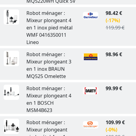
MQ5220WH Quick 5V
Robot ménager :
98.42 €
Mixeur plongeant 4
(-17%)
en 1 inox pied métal
119.99 €
WMF 0416350011
Lineo
Robot ménager :
98.96 €
Mixeur plongeant 3
en 1 inox BRAUN
MQ525 Omelette
Robot ménager :
99.99 €
Mixeur plongeant 4
en 1 BOSCH
MSM4B623
Robot ménager :
109.99 €
Mixeur plongeant
(-0%)