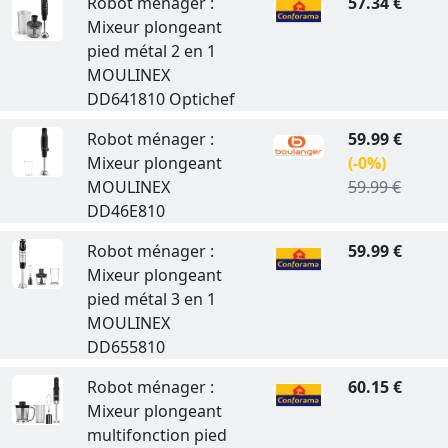
Robot ménager :
57.34 €
Mixeur plongeant
pied métal 2 en 1
MOULINEX
DD641810 Optichef
Robot ménager :
59.99 €
Mixeur plongeant
(-0%)
MOULINEX
59.99 €
DD46E810
Robot ménager :
59.99 €
Mixeur plongeant
pied métal 3 en 1
MOULINEX
DD655810
Robot ménager :
60.15 €
Mixeur plongeant
multifonction pied