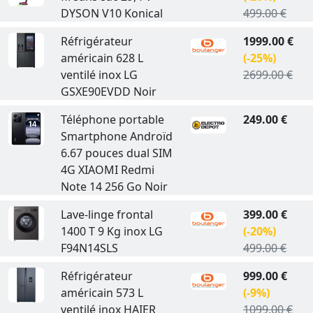
DYSON V10 Konical
499.00 €
Réfrigérateur
1999.00 €
américain 628 L
(-25%)
ventilé inox LG
2699.00 €
GSXE90EVDD Noir
Téléphone portable
249.00 €
Smartphone Androïd
6.67 pouces dual SIM
4G XIAOMI Redmi
Note 14 256 Go Noir
Lave-linge frontal
399.00 €
1400 T 9 Kg inox LG
(-20%)
F94N14SLS
499.00 €
Réfrigérateur
999.00 €
américain 573 L
(-9%)
ventilé inox HAIER
1099.00 €