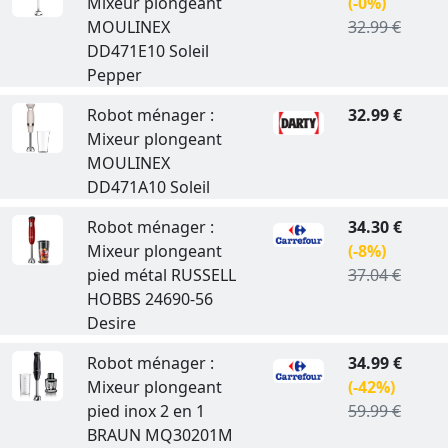
Mixeur plongeant
(-0%)
MOULINEX
32.99 €
DD471E10 Soleil
Pepper
Robot ménager :
32.99 €
Mixeur plongeant
MOULINEX
DD471A10 Soleil
Robot ménager :
34.30 €
Mixeur plongeant
(-8%)
pied métal RUSSELL
37.04 €
HOBBS 24690-56
Desire
Robot ménager :
34.99 €
Mixeur plongeant
(-42%)
pied inox 2 en 1
59.99 €
BRAUN MQ30201M