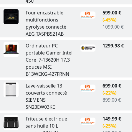
450
Four encastrable
599.00 €
multifonctions
(-45%)
pyrolyse connecté
1099.00 €
AEG TA5PB521AB
Ordinateur PC
1299.98 €
portable Gamer Intel
Core i7-13620H 17,3
pouces MSI
B13WEKG-427FRNN
Lave-vaisselle 13
699.00 €
couverts connecté
(-22%)
SIEMENS
899.00 €
SN23EW03KE
Friteuse électrique
149.99 €
sans huile 10 L
(-25%)