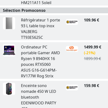
HM211A11 Soleil
Sélection Promoconso
Réfrigérateur 1 porte
109.96 €
93 L table top inox
VALBERG
TT93ES625C
Ordinateur PC
1499.99 €
portable Gamer AMD
(-21%)
Ryzen 9 8940HX 16
1899.99 €
pouces RTX5060
ASUS G16-G614PM-
RV177W Rog Strix
Enceinte sono
159.98 €
nomade 450 W LED
bluetooth
EDENWOOD PARTY