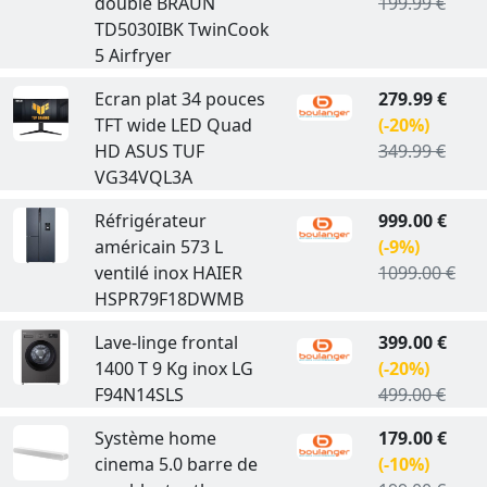
double BRAUN
199.99 €
TD5030IBK TwinCook
5 Airfryer
Ecran plat 34 pouces
279.99 €
TFT wide LED Quad
(-20%)
HD ASUS TUF
349.99 €
VG34VQL3A
Réfrigérateur
999.00 €
américain 573 L
(-9%)
ventilé inox HAIER
1099.00 €
HSPR79F18DWMB
Lave-linge frontal
399.00 €
1400 T 9 Kg inox LG
(-20%)
F94N14SLS
499.00 €
Système home
179.00 €
cinema 5.0 barre de
(-10%)