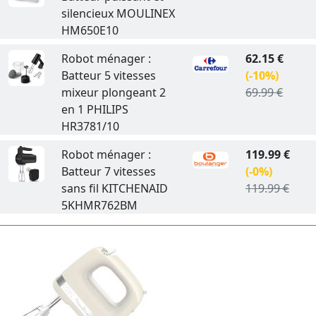
silencieux MOULINEX
HM650E10
Robot ménager :
62.15 €
Batteur 5 vitesses
(-10%)
mixeur plongeant 2
69.99 €
en 1 PHILIPS
HR3781/10
Robot ménager :
119.99 €
Batteur 7 vitesses
(-0%)
sans fil KITCHENAID
119.99 €
5KHMR762BM