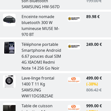
son bluetooth
199.00 €
SAMSUNG HW-S67D
Enceinte nomade
89.98 €
bluetooth 300 W
lumineuse MUSE M-
970 BT
Téléphone portable
249.00 €
Smartphone Androïd
6.67 pouces dual SIM
4G XIAOMI Redmi
Note 14 256 Go Noir
Lave-linge frontal
499.00 €
1400 T 11 Kg
(-38%)
SAMSUNG
806.42 €
WW11DG5B25AE
Table de cuisson
999.00 €