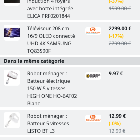
induction 4 foyers
(-37%)
avec hotte intégrée
1599.00 €
ELICA PRF0201844
Téléviseur 208 cm
2299.00 €
16/9 OLED connecté
(-17%)
UHD 4K SAMSUNG
2799.00 €
TQ83S90F
Dans la même catégorie
Robot ménager :
9.97 €
Batteur électrique
150 W 5 vitesses
HIGH ONE HO-BAT02
Blanc
Robot ménager :
12.99 €
Batteur 5 vitesses
(-0%)
LISTO BT L3
12.99 €