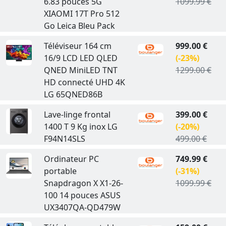
6.83 pouces 5G
1099.99 €
XIAOMI 17T Pro 512
Go Leica Bleu Pack
Téléviseur 164 cm
999.00 €
16/9 LCD LED QLED
(-23%)
QNED MiniLED TNT
1299.00 €
HD connecté UHD 4K
LG 65QNED86B
Lave-linge frontal
399.00 €
1400 T 9 Kg inox LG
(-20%)
F94N14SLS
499.00 €
Ordinateur PC
749.99 €
portable
(-31%)
Snapdragon X X1-26-
1099.99 €
100 14 pouces ASUS
UX3407QA-QD479W