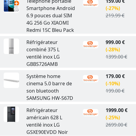
Téléphone portable
159.00 €
Smartphone Androïd
(-27%)
6.9 pouces dual SIM
219.99 €
4G 256 Go XIAOMI
Redmi 15C Bleu Pack
Réfrigérateur
999.00 €
combiné 375 L
(-28%)
ventilé inox LG
1399.00 €
GBBS726AMB
Système home
179.00 €
cinema 5.0 barre de
(-10%)
son bluetooth
199.00 €
SAMSUNG HW-S67D
Réfrigérateur
1999.00 €
américain 628 L
(-25%)
ventilé inox LG
2699.00 €
GSXE90EVDD Noir