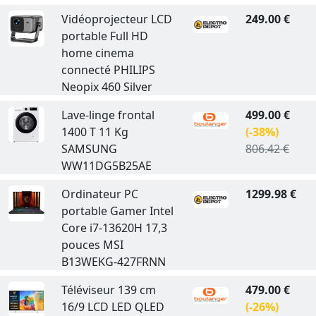
Vidéoprojecteur LCD
249.00 €
portable Full HD
home cinema
connecté PHILIPS
Neopix 460 Silver
Lave-linge frontal
499.00 €
1400 T 11 Kg
(-38%)
SAMSUNG
806.42 €
WW11DG5B25AE
Ordinateur PC
1299.98 €
portable Gamer Intel
Core i7-13620H 17,3
pouces MSI
B13WEKG-427FRNN
Téléviseur 139 cm
479.00 €
16/9 LCD LED QLED
(-26%)