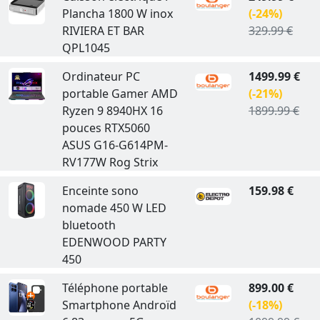
Plancha 1800 W inox
(-24%)
RIVIERA ET BAR
329.99 €
QPL1045
Ordinateur PC
1499.99 €
portable Gamer AMD
(-21%)
Ryzen 9 8940HX 16
1899.99 €
pouces RTX5060
ASUS G16-G614PM-
RV177W Rog Strix
Enceinte sono
159.98 €
nomade 450 W LED
bluetooth
EDENWOOD PARTY
450
Téléphone portable
899.00 €
Smartphone Androïd
(-18%)