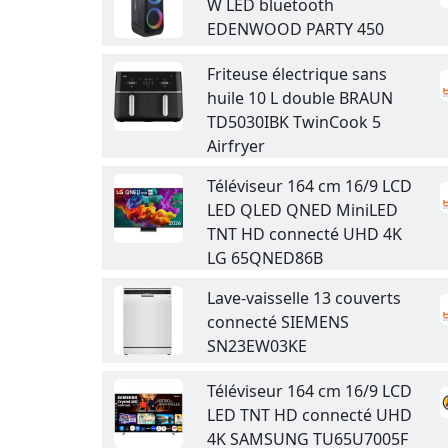
W LED bluetooth
EDENWOOD PARTY 450
Friteuse électrique sans
huile 10 L double BRAUN
TD5030IBK TwinCook 5
Airfryer
Téléviseur 164 cm 16/9 LCD
LED QLED QNED MiniLED
TNT HD connecté UHD 4K
LG 65QNED86B
Lave-vaisselle 13 couverts
connecté SIEMENS
SN23EW03KE
Téléviseur 164 cm 16/9 LCD
LED TNT HD connecté UHD
4K SAMSUNG TU65U7005F