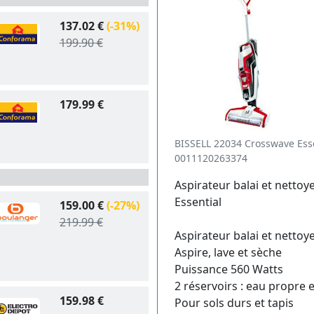
137.02 €
(-31%)
199.90 €
179.99 €
BISSELL 22034 Crosswave Ess
0011120263374
Aspirateur balai et netto
Essential
159.00 €
(-27%)
219.99 €
Aspirateur balai et nettoy
Aspire, lave et sèche
Puissance 560 Watts
2 réservoirs : eau propre e
159.98 €
Pour sols durs et tapis