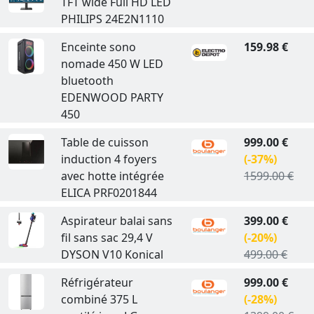
TFT wide Full HD LED
PHILIPS 24E2N1110
Enceinte sono
159.98 €
nomade 450 W LED
bluetooth
EDENWOOD PARTY
450
Table de cuisson
999.00 €
induction 4 foyers
(-37%)
avec hotte intégrée
1599.00 €
ELICA PRF0201844
Aspirateur balai sans
399.00 €
fil sans sac 29,4 V
(-20%)
DYSON V10 Konical
499.00 €
Réfrigérateur
999.00 €
combiné 375 L
(-28%)