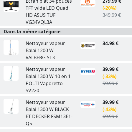
Ecran plat 34 pouces
279.99 €
TFT wide LED Quad
(-20%)
HD ASUS TUF
349.99 €
VG34VQL3A
Dans la même catégorie
Nettoyeur vapeur
34.98 €
Balai 1200 W
VALBERG ST3
Nettoyeur vapeur
39.99 €
Balai 1300 W 10 en 1
(-33%)
POLTI Vaporetto
59.99 €
SV220
Nettoyeur vapeur
39.99 €
Balai 1300 W BLACK
(-43%)
ET DECKER FSM13E1-
69.99 €
QS