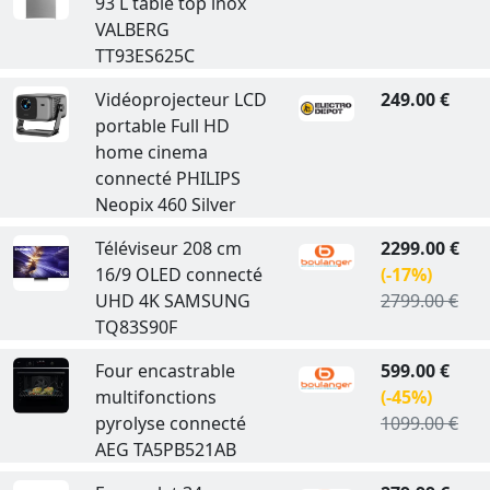
93 L table top inox
VALBERG
TT93ES625C
Vidéoprojecteur LCD
249.00 €
portable Full HD
home cinema
connecté PHILIPS
Neopix 460 Silver
Téléviseur 208 cm
2299.00 €
16/9 OLED connecté
(-17%)
UHD 4K SAMSUNG
2799.00 €
TQ83S90F
Four encastrable
599.00 €
multifonctions
(-45%)
pyrolyse connecté
1099.00 €
AEG TA5PB521AB