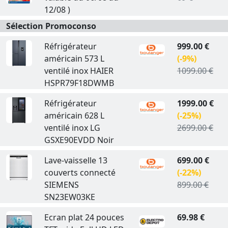
12/08 )
Sélection Promoconso
Réfrigérateur
999.00 €
américain 573 L
(-9%)
ventilé inox HAIER
1099.00 €
HSPR79F18DWMB
Réfrigérateur
1999.00 €
américain 628 L
(-25%)
ventilé inox LG
2699.00 €
GSXE90EVDD Noir
Lave-vaisselle 13
699.00 €
couverts connecté
(-22%)
SIEMENS
899.00 €
SN23EW03KE
Ecran plat 24 pouces
69.98 €