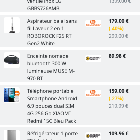
ventilé inox LG
1399.00 €
GBBS726AMB
Aspirateur balai sans
179.00 €
fil Laveur 2 en 1
(-40%)
ROBOROCK F25 RT
299.00 €
Gen2 White
Enceinte nomade
89.98 €
bluetooth 300 W
lumineuse MUSE M-
970 BT
Téléphone portable
159.00 €
Smartphone Androïd
(-27%)
6.9 pouces dual SIM
219.99 €
4G 256 Go XIAOMI
Redmi 15C Bleu Pack
Réfrigérateur 1 porte
109.96 €